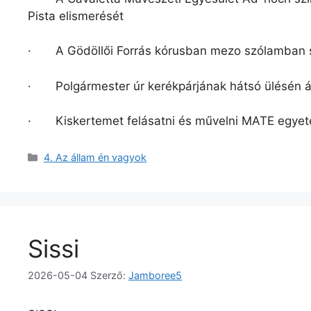
Pista elismerését
· A Gödöllői Forrás kórusban mezo szólamban s
· Polgármester úr kerékpárjának hátsó ülésén á
· Kiskertemet felásatni és művelni MATE egyet
Kategória
4. Az állam én vagyok
Sissi
2026-05-04
Szerző:
Jamboree5