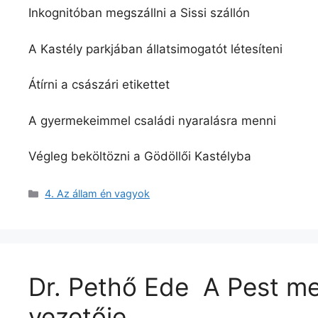
Inkognitóban megszállni a Sissi szállón
A Kastély parkjában állatsimogatót létesíteni
Átírni a császári etikettet
A gyermekeimmel családi nyaralásra menni
Végleg beköltözni a Gödöllői Kastélyba
Kategória
4. Az állam én vagyok
Dr. Pethő Ede A Pest meg
vezetője