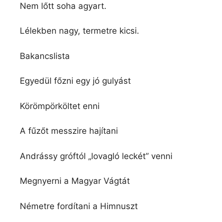
Nem lőtt soha agyart.
Lélekben nagy, termetre kicsi.
Bakancslista
Egyedül főzni egy jó gulyást
Körömpörköltet enni
A fűzőt messzire hajítani
Andrássy gróftól „lovagló leckét” venni
Megnyerni a Magyar Vágtát
Németre fordítani a Himnuszt