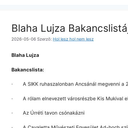
Blaha Lujza Bakancslistá
2026-05-06
Szerző:
Hol lesz hol nem lesz
Blaha Lujza
Bakancslista:
· A SIKK ruhaszalonban Ancsánál megvenni a 2026
· A rólam elnevezett városrészbe Kis Mukival el
· Az Úrréti tavon csónakázni
· A Cavaletta Művészeti Egyesület Ad-hoch szí