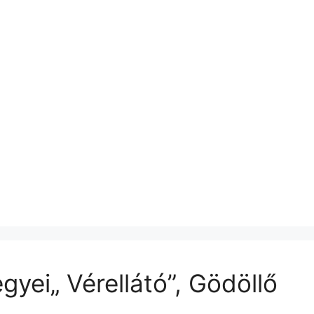
yei„ Vérellátó”, Gödöllő