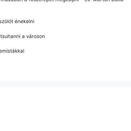
zólót énekelni
tsuhanni a városon
emistákkal