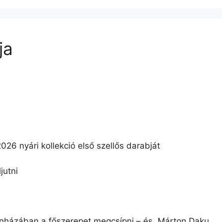
ja
 nyári kollekció első szellős darabját
jutni
nházában a főszerepet megcsípni – és Márton Daku