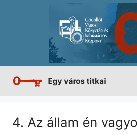
Kilépés
a
tartalomba
Egy város titkai
4. Az állam én vagy