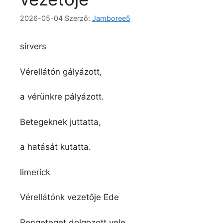
2026-05-04
Szerző:
Jamboree5
sírvers
Vérellátón gályázott,
a vérünkre pályázott.
Betegeknek juttatta,
a hatását kutatta.
limerick
Vérellátónk vezetője Ede
Rengeteget dolgozott vele.