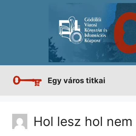
Kilépés
a
tartalomba
Egy város titkai
Hol lesz hol nem