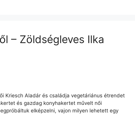
ől – Zöldségleves Ilka
ői Kriesch Aladár és családja vegetáriánus étrendet
oskertet és gazdag konyhakertet művelt női
megpróbáltuk elképzelni, vajon milyen lehetett egy