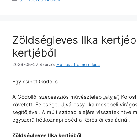
Zöldségleves Ilka kertjéb
kertjéből
2026-05-27
Szerző:
Hol lesz hol nem lesz
Egy csipet Gödöllő
A Gödöllői szecessziós művésztelep „atyja”, Körösf
követett. Felesége, Ujvárossy Ilka mesebeli virág
segítőjével. A múlt század elejére visszatekintve 
egyszerű hétköznapi ebéd a Körösfői családnál.
Zöldségleves Ilka kertjéből