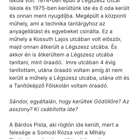
Iskola volt. 1974-ben épült a Légszesz Utcai
Iskola és 1975-ben kerültünk ide és ő oda került
és onnan ment nyugdíjba. Megépült a központi
műhely, ami a technika tantárgyhoz az
anyagellátást és egyebeket csinálta. Ez a
műhely a Kossuth Lajos utcában volt először,
majd onnan átkerült a Légszesz utcába. És
akkor én is átkerültem a Légszesz utcába
tanítani, mint óraadó. Imre utcában 4 évig
tanítottam, utána óraadó voltam amíg át nem
került a műhely a Légszesz utcába, utána ott és
a Tanítóképző Főiskolán voltam óraadó.
Sándor, egyáltalán, hogy kerültek Gödöllőre? Az
asszony? Ki csábította ide?
A Bárdos Pista, aki rögtön ide került, mert a
felesége a Somodi Rózsa volt a Mihály