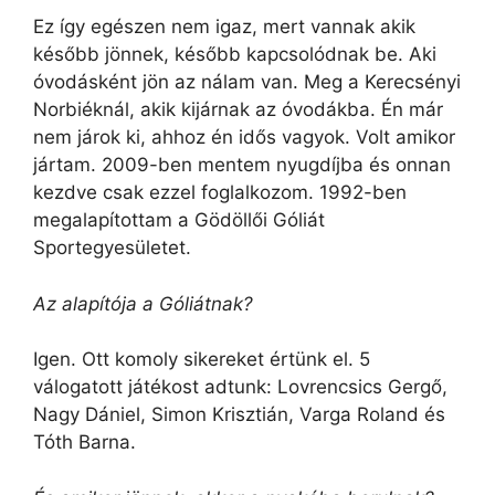
Ez így egészen nem igaz, mert vannak akik
később jönnek, később kapcsolódnak be. Aki
óvodásként jön az nálam van. Meg a Kerecsényi
Norbiéknál, akik kijárnak az óvodákba. Én már
nem járok ki, ahhoz én idős vagyok. Volt amikor
jártam. 2009-ben mentem nyugdíjba és onnan
kezdve csak ezzel foglalkozom. 1992-ben
megalapítottam a Gödöllői Góliát
Sportegyesületet.
Az alapítója a Góliátnak?
Igen. Ott komoly sikereket értünk el. 5
válogatott játékost adtunk: Lovrencsics Gergő,
Nagy Dániel, Simon Krisztián, Varga Roland és
Tóth Barna.