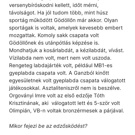
versenybíróskodni kellett, időt mérni,
távolságot. Ha jól tudom több, mint húsz
sportág működött Gödöllőn már akkor. Olyan
sportágak is voltak, amelyek kevesebb embert
mozgattak. Komoly sakk csapata volt
Gödöllőnek és utánpótlás képzése is.
Mondhatjuk a kosárlabdát, a kézilabdát, vívást.
Vízilabda nem volt, mert nem volt uszoda.
Rengeteg labdajárték volt, például MB1-es
gyeplabda csapata volt. A Ganzból kinőtt
egyesületnek volt gyeplabda csapata válogatott
játékosokkal. Asztaliteniszről nem is beszélve.
Orgoványi Imre volt az első edzője Tóth
Krisztinának, aki válogatott lett és 5-ször volt
Olimpián, VB-n voltak bronzérmesek a párjával.
Mikor fejezi be az edzősködést?