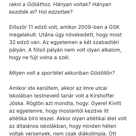
rakni a Góliáthoz. Hányan voltak? Hányan
kezdték el? Hol edzettek?
Először 11 edző volt, amikor 2009-ben a GSK
megalakult. Utána úgy növekedett, hogy most
32 edző van. Az egyetemen a két szabadtéri
pályán. A fölső pályán nem volt olyan alkalom,
hogy ne fújt volna a szél.
Milyen volt a sportélet akkoriban Gödöllőn?
Amikor ide kerültem, akkor az Imre utcai
Iskolában testnevelő tanár volt a Kirshoffer
Jóska. Rögtön azt mondta, hogy: Gyere! Kivitt
az egyetemre, hogy mostantól kezdve itt
atlétika bíró leszel. Akkor olyan atlétikai élet volt
az általános iskolákban, hogy minden héten
voltak versenyek, nem csak diákolimpia. Ott