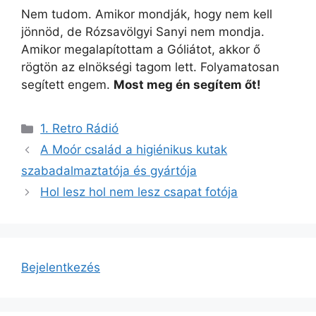
Nem tudom. Amikor mondják, hogy nem kell
jönnöd, de Rózsavölgyi Sanyi nem mondja.
Amikor megalapítottam a Góliátot, akkor ő
rögtön az elnökségi tagom lett. Folyamatosan
segített engem.
Most meg én segítem őt!
Kategória
1. Retro Rádió
A Moór család a higiénikus kutak
szabadalmaztatója és gyártója
Hol lesz hol nem lesz csapat fotója
Bejelentkezés