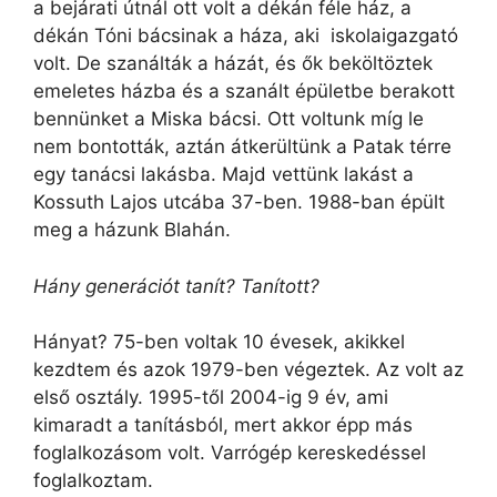
a bejárati útnál ott volt a dékán féle ház, a
dékán Tóni bácsinak a háza, aki iskolaigazgató
volt. De szanálták a házát, és ők beköltöztek
emeletes házba és a szanált épületbe berakott
bennünket a Miska bácsi. Ott voltunk míg le
nem bontották, aztán átkerültünk a Patak térre
egy tanácsi lakásba. Majd vettünk lakást a
Kossuth Lajos utcába 37-ben. 1988-ban épült
meg a házunk Blahán.
Hány generációt tanít? Tanított?
Hányat? 75-ben voltak 10 évesek, akikkel
kezdtem és azok 1979-ben végeztek. Az volt az
első osztály. 1995-től 2004-ig 9 év, ami
kimaradt a tanításból, mert akkor épp más
foglalkozásom volt. Varrógép kereskedéssel
foglalkoztam.