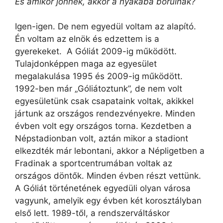
És amikor jönnek, akkor a nyakába borulnak?
Igen-igen. De nem egyedül voltam az alapító.
Én voltam az elnök és edzettem is a
gyerekeket. A Góliát 2009-ig működött.
Tulajdonképpen maga az egyesület
megalakulása 1995 és 2009-ig működött.
1992-ben már „Góliátoztunk”, de nem volt
egyesületünk csak csapataink voltak, akikkel
jártunk az országos rendezvényekre. Minden
évben volt egy országos torna. Kezdetben a
Népstadionban volt, aztán mikor a stadiont
elkezdték már lebontani, akkor a Népligetben a
Fradinak a sportcentrumában voltak az
országos döntők. Minden évben részt vettünk.
A Góliát történetének egyedüli olyan városa
vagyunk, amelyik egy évben két korosztályban
első lett. 1989-től, a rendszerváltáskor