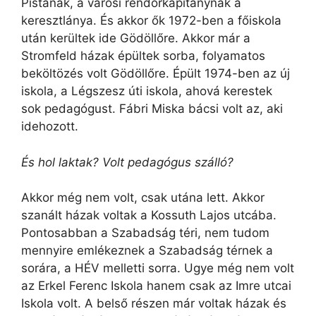
Pistának, a városi rendőrkapitánynak a
keresztlánya. És akkor ők 1972-ben a főiskola
után kerültek ide Gödöllőre. Akkor már a
Stromfeld házak épültek sorba, folyamatos
beköltözés volt Gödöllőre. Épült 1974-ben az új
iskola, a Légszesz úti iskola, ahová kerestek
sok pedagógust. Fábri Miska bácsi volt az, aki
idehozott.
És hol laktak? Volt pedagógus szálló?
Akkor még nem volt, csak utána lett. Akkor
szanált házak voltak a Kossuth Lajos utcába.
Pontosabban a Szabadság téri, nem tudom
mennyire emlékeznek a Szabadság térnek a
sorára, a HÉV melletti sorra. Ugye még nem volt
az Erkel Ferenc Iskola hanem csak az Imre utcai
Iskola volt. A belső részen már voltak házak és