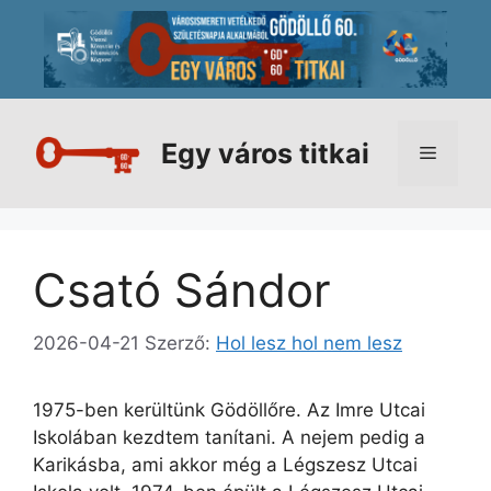
Kilépés
a
tartalomba
Egy város titkai
Menü
Csató Sándor
2026-04-21
Szerző:
Hol lesz hol nem lesz
1975-ben kerültünk Gödöllőre. Az Imre Utcai
Iskolában kezdtem tanítani. A nejem pedig a
Karikásba, ami akkor még a Légszesz Utcai