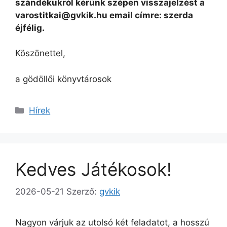
szándékukról kérünk szépen visszajelzést a
varostitkai@gvkik.hu email címre: szerda
éjfélig.
Köszönettel,
a gödöllői könyvtárosok
Kategória
Hírek
Kedves Játékosok!
2026-05-21
Szerző:
gvkik
Nagyon várjuk az utolsó két feladatot, a hosszú