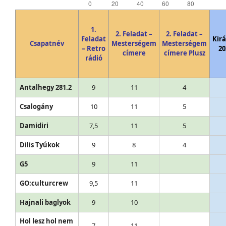
1.
2. Feladat –
2. Feladat –
Feladat
Kir
Csapatnév
Mesterségem
Mesterségem
– Retro
20
címere
címere Plusz
rádió
Antalhegy 281.2
9
11
4
Csalogány
10
11
5
Damidiri
7,5
11
5
Dilis Tyúkok
9
8
4
G5
9
11
GO:culturcrew
9,5
11
Hajnali baglyok
9
10
Hol lesz hol nem
7
11