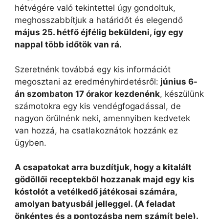
hétvégére való tekintettel úgy gondoltuk,
meghosszabbítjuk a határidőt és elegendő
május 25. hétfő éjfélig beküldeni, így egy
nappal több időtök van rá.
Szeretnénk továbbá egy kis információt
megosztani az eredményhirdetésről:
június 6-
án szombaton 17 órakor kezdenénk
, készülünk
számotokra egy kis vendégfogadással, de
nagyon örülnénk neki, amennyiben kedvetek
van hozzá, ha csatlakoznátok hozzánk ez
ügyben.
A csapatokat arra buzdítjuk, hogy a kitalált
gödöllői receptekből hozzanak majd egy kis
kóstolót a vetélkedő játékosai számára,
amolyan batyusbál jelleggel. (A feladat
önkéntes és a pontozásba nem számít bele).