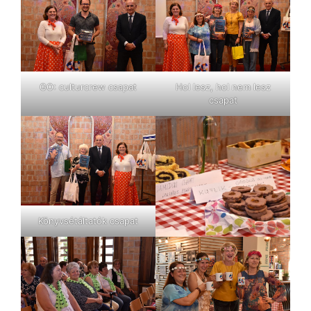
GO: culturcrew csapat
Hol lesz, hol nem lesz
csapat
Könyvsétáltatók csapat