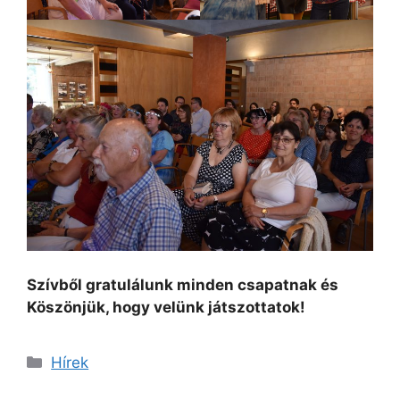
Szívből gratulálunk minden csapatnak és
Köszönjük, hogy velünk játszottatok!
Kategória
Hírek