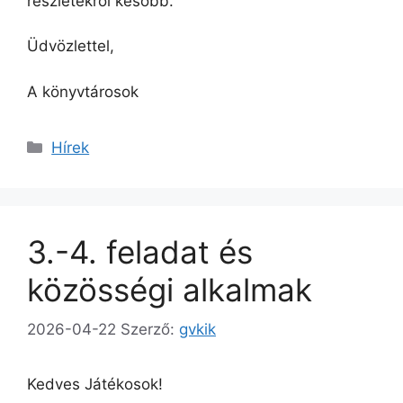
részletekről később.
Üdvözlettel,
A könyvtárosok
Kategória
Hírek
3.-4. feladat és
közösségi alkalmak
2026-04-22
Szerző:
gvkik
Kedves Játékosok!