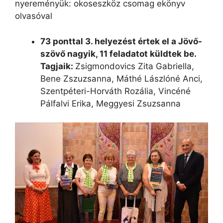
nyereményük: okoseszköz csomag ekönyv
olvasóval
73 ponttal
3. helyezést értek el a Jövő-
szövő nagyik, 11 feladatot küldtek be.
Tagjaik:
Zsigmondovics Zita Gabriella,
Bene Zszuzsanna, Máthé Lászlóné Anci,
Szentpéteri-Horváth Rozália, Vincéné
Pálfalvi Erika, Meggyesi Zsuzsanna