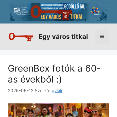
Kilépés
a
tartalomba
Egy város titkai
Menü
GreenBox fotók a 60-
as évekből :)
2026-06-12
Szerző:
gvkik