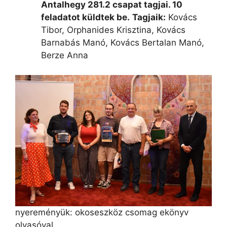
Antalhegy 281.2 csapat tagjai. 10
feladatot küldtek be.
Tagjaik:
Kovács
Tibor, Orphanides Krisztina, Kovács
Barnabás Manó, Kovács Bertalan Manó,
Berze Anna
nyereményük: okoseszköz csomag ekönyv
olvasóval.