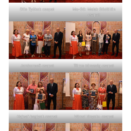
Dilis Tyúkok csapat
Ma-Gö: Maiak Gödöllőn
csapat
Jamboree5 csapat
Törpe társaság csapat
Hajnali baglyok csapat
Városi lányok+ csapat