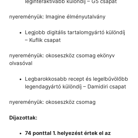
leginteraktívabb különdíj – G5 csapat
nyereményük: Imagine élményutalvány
Legjobb digitális tartalomgyártó különdíj
– Kuflik csapat
nyereményük: okoseszköz csomag ekönyv
olvasóval
Legbarokkosabb recept és legelbűvölőbb
legendagyártó különdíj – Damidiri csapat
nyereményük: okoseszköz csomag
Díjazottak:
74 ponttal 1. helyezést értek el az