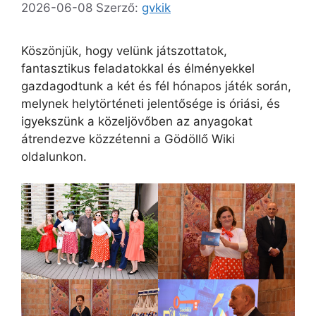
2026-06-08
Szerző:
gvkik
Köszönjük, hogy velünk játszottatok,
fantasztikus feladatokkal és élményekkel
gazdagodtunk a két és fél hónapos játék során,
melynek helytörténeti jelentősége is óriási, és
igyekszünk a közeljövőben az anyagokat
átrendezve közzétenni a Gödöllő Wiki
oldalunkon.