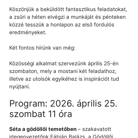
Köszönjük a beküldött fantasztikus feladatokat,
a zsűri a héten elvégzi a munkáját és pénteken
közzé tesszük a honlapon az első fordulós
eredményeket.
Két fontos hírünk van még:
Közösségi alkalmat szervezünk április 25-én
szombaton, mely a mostani két feladathoz,
illetve az utolsók egyikéhez is inspirációt tud
nyújtani.
Program: 2026. április 25.
szombat 11 óra
Séta a gödöllői temetőben
– szakavatott
idegenvezetőnk Fábián Balázs, a Gödöllői