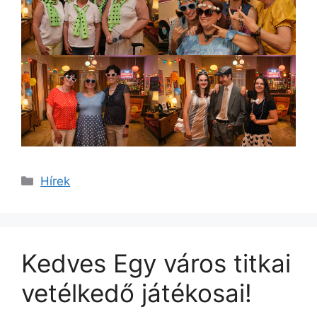
Kategória
Hírek
Kedves Egy város titkai
vetélkedő játékosai!