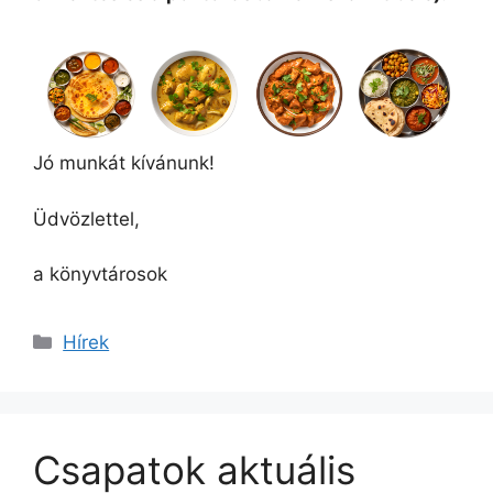
Jó munkát kívánunk!
Üdvözlettel,
a könyvtárosok
Kategória
Hírek
Csapatok aktuális