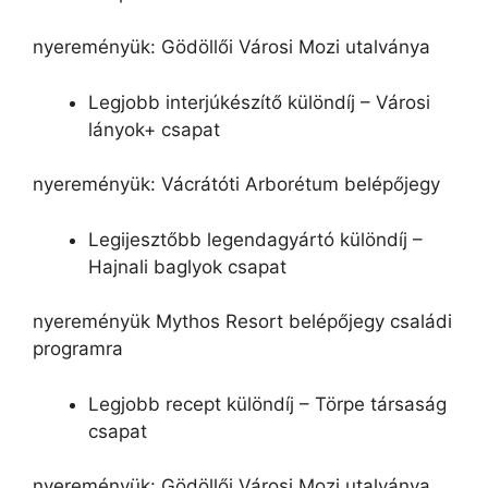
nyereményük: Gödöllői Városi Mozi utalványa
Legjobb interjúkészítő különdíj – Városi
lányok+ csapat
nyereményük: Vácrátóti Arborétum belépőjegy
Legijesztőbb legendagyártó különdíj –
Hajnali baglyok csapat
nyereményük Mythos Resort belépőjegy családi
programra
Legjobb recept különdíj – Törpe társaság
csapat
nyereményük: Gödöllői Városi Mozi utalványa