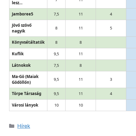
lesz…
Jamboree5
7,5
11
4
Jövő szövő
8
11
5
nagyik
Könyvsétáltatók
8
8
Kuflik
9,5
11
Látnokok
7,5
8
Ma-Gö (Maiak
9,5
11
3
Gödöllőn)
Törpe Társaság
9,5
11
4
Városi lányok
10
10
Kategória
Hírek