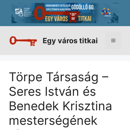
Kilépés
a
tartalomba
Egy város titkai
Menü
Törpe Társaság –
Seres István és
Benedek Krisztina
mesterségének