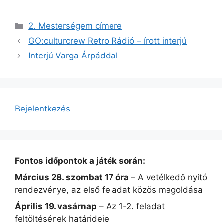
Kategória
2. Mesterségem címere
GO:culturcrew Retro Rádió – írott interjú
Interjú Varga Árpáddal
Bejelentkezés
Fontos időpontok a játék során:
Március 28. szombat 17 óra
– A vetélkedő nyitó
rendezvénye, az első feladat közös megoldása
Április 19. vasárnap
– Az 1-2. feladat
feltöltésének határideje