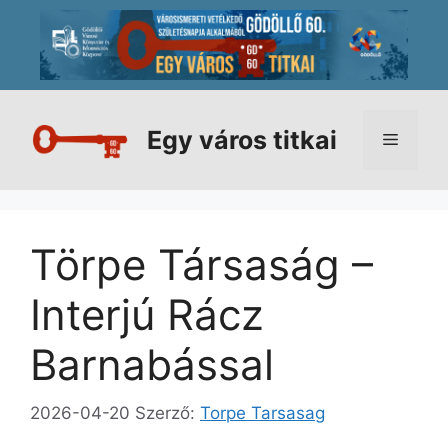
Kilépés
a
tartalomba
Egy város titkai
Menü
Törpe Társaság –
Interjú Rácz
Barnabással
2026-04-20
Szerző:
Torpe Tarsasag