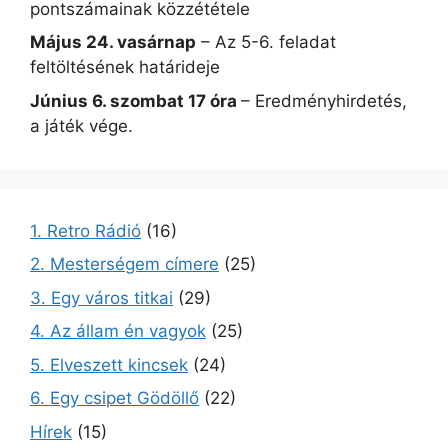
pontszámainak közzététele
Május 24. vasárnap
– Az 5-6. feladat
feltöltésének határideje
Június 6. szombat 17 óra
– Eredményhirdetés,
a játék vége.
1. Retro Rádió
(16)
2. Mesterségem címere
(25)
3. Egy város titkai
(29)
4. Az állam én vagyok
(25)
5. Elveszett kincsek
(24)
6. Egy csipet Gödöllő
(22)
Hírek
(15)