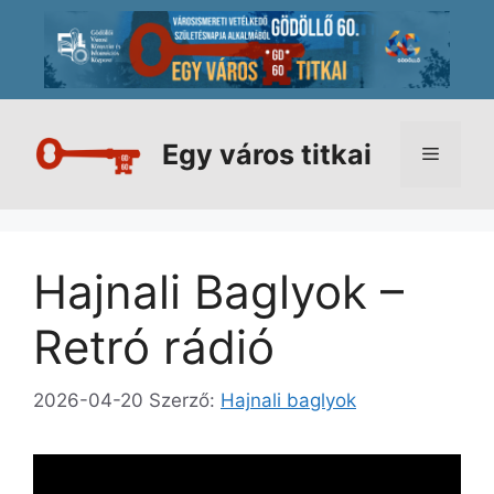
Kilépés
a
tartalomba
Egy város titkai
Menü
Hajnali Baglyok –
Retró rádió
2026-04-20
Szerző:
Hajnali baglyok