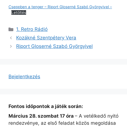
Cseppben a tenger – Riport Gloserné Szabó Györgyivel –
Letöltés
Kategória
1. Retro Rádió
Kozákné Szentpétery Vera
Riport Gloserné Szabó Györgyivel
Bejelentkezés
Fontos időpontok a játék során:
Március 28. szombat 17 óra
– A vetélkedő nyitó
rendezvénye, az első feladat közös megoldása