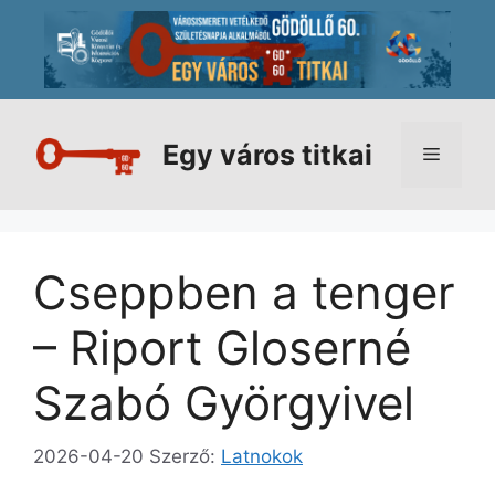
Kilépés
a
tartalomba
Egy város titkai
Menü
Cseppben a tenger
– Riport Gloserné
Szabó Györgyivel
2026-04-20
Szerző:
Latnokok