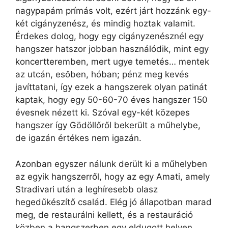
nagypapám prímás volt, ezért járt hozzánk egy-
két cigányzenész, és mindig hoztak valamit.
Érdekes dolog, hogy egy cigányzenésznél egy
hangszer hatszor jobban használódik, mint egy
koncertteremben, mert ugye temetés… mentek
az utcán, esőben, hóban; pénz meg kevés
javíttatani, így ezek a hangszerek olyan patinát
kaptak, hogy egy 50-60-70 éves hangszer 150
évesnek nézett ki. Szóval egy-két közepes
hangszer így Gödöllőről bekerült a műhelybe,
de igazán értékes nem igazán.
Azonban egyszer nálunk derült ki a műhelyben
az egyik hangszerről, hogy az egy Amati, amely
Stradivari után a leghíresebb olasz
hegedűkészítő család. Elég jó állapotban marad
meg, de restaurálni kellett, és a restauráció
közben a hangszerben egy eldugott helyen