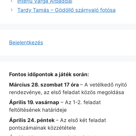
Interjú Varga Árpáddal
Tardy Tamás – Gödöllő szárnyaló fotósa
Bejelentkezés
Fontos időpontok a játék során:
Március 28. szombat 17 óra
– A vetélkedő nyitó
rendezvénye, az első feladat közös megoldása
Április 19. vasárnap
– Az 1-2. feladat
feltöltésének határideje
Április 24. péntek
– Az első két feladat
pontszámainak közzététele