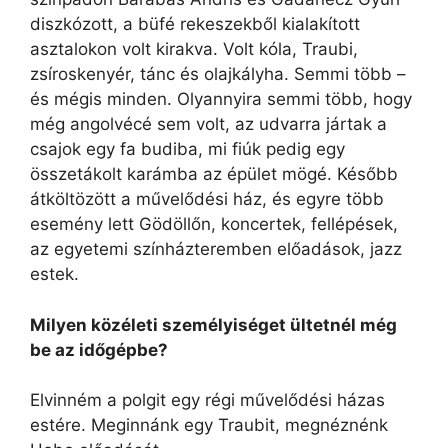
diszkózott, a büfé rekeszekből kialakított
asztalokon volt kirakva. Volt kóla, Traubi,
zsíroskenyér, tánc és olajkályha. Semmi több –
és mégis minden. Olyannyira semmi több, hogy
még angolvécé sem volt, az udvarra jártak a
csajok egy fa budiba, mi fiúk pedig egy
összetákolt karámba az épület mögé. Később
átköltözött a művelődési ház, és egyre több
esemény lett Gödöllőn, koncertek, fellépések,
az egyetemi színházteremben előadások, jazz
estek.
Milyen közéleti személyiséget ültetnél még
be az időgépbe?
Elvinném a polgit egy régi művelődési házas
estére. Meginnánk egy Traubit, megnéznénk