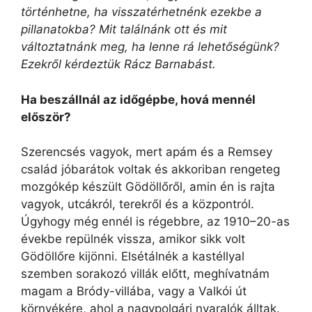
történhetne, ha visszatérhetnénk ezekbe a
pillanatokba? Mit találnánk ott és mit
változtatnánk meg, ha lenne rá lehetőségünk?
Ezekről kérdeztük Rácz Barnabást.
Ha beszállnál az időgépbe, hová mennél
először?
Szerencsés vagyok, mert apám és a Remsey
család jóbarátok voltak és akkoriban rengeteg
mozgókép készült Gödöllőről, amin én is rajta
vagyok, utcákról, terekről és a központról.
Úgyhogy még ennél is régebbre, az 1910–20-as
évekbe repülnék vissza, amikor sikk volt
Gödöllőre kijönni. Elsétálnék a kastéllyal
szemben sorakozó villák előtt, meghívatnám
magam a Bródy-villába, vagy a Valkói út
környékére, ahol a nagypolgári nyaralók álltak.