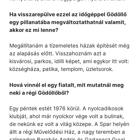
Ha visszarepülve ezzel az időgéppel Gödöllő
egy pillanatába megváltoztathatnál valamit,
akkor ez mi lenne?
Megállítanám a tízemeletes házak építését még
az alapásás előtt. Visszahoznám azt a
kisvárosi, parkos, idilli képet, ami egykor itt volt:
községháza, patika, templom, üzletsorok.
Hová vinnél el egy fiatalt, mit mutatnál meg
neki a régi Gödöllőből?
Egy péntek estét 1976 körül. A nyolcadikosok
klubját, ahol már nyolckor vége volt a bulinak,
de nekünk ez volt a világ közepe. A Spar helyén
állt a régi Művelődési Ház, a nagy teremben a
színpadon Barabás Andris és Gadanecz Gyuri