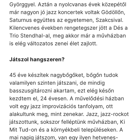
Györggyel. Aztán a nyolcvanas évek közepétől
már nagyon jó jazz koncertek voltak Gödöllőn,
Saturnus együttes az egyetemen, Szakcsival.
Kilencvenes években rengetegszer jött a Dés a
Trio Stendhal-al, meg akkor már a művházban
is elég változatos zenei élet zajlott.
Játszol hangszeren?
45 éve készítek nagybőgőket, bőgőn tudok
valamilyen szinten játszani, de mindig
basszusgitározni akartam, ezt elég későn
kezdtem el, 24 évesen. A művelődési házban
volt egy jazz improvizációs tanfolyam, ott
alakultunk meg, mint zenekar. Jazz, jazz-rockot
játszottunk, sokszor felléptünk művházban, Ki
Mit Tud-on és a környékbeli településeken. A
mai napig játszom, van egy ilyen hetvenes-