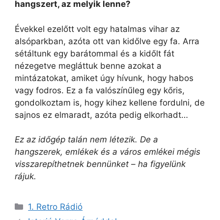
hangszert, az melyik lenne?
Évekkel ezelőtt volt egy hatalmas vihar az
alsóparkban, azóta ott van kidőlve egy fa. Arra
sétáltunk egy barátommal és a kidőlt fát
nézegetve megláttuk benne azokat a
mintázatokat, amiket úgy hívunk, hogy habos
vagy fodros. Ez a fa valószínűleg egy kőris,
gondolkoztam is, hogy kihez kellene fordulni, de
sajnos ez elmaradt, azóta pedig elkorhadt…
Ez az időgép talán nem létezik. De a
hangszerek, emlékek és a város emlékei mégis
visszarepíthetnek bennünket – ha figyelünk
rájuk.
Kategória
1. Retro Rádió