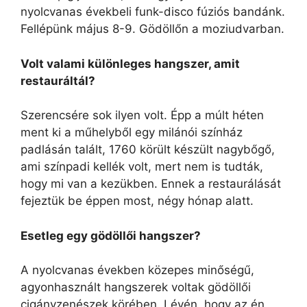
nyolcvanas évekbeli funk-disco fúziós bandánk.
Fellépünk május 8-9. Gödöllőn a moziudvarban.
Volt valami különleges hangszer, amit
restauráltál?
Szerencsére sok ilyen volt. Épp a múlt héten
ment ki a műhelyből egy milánói színház
padlásán talált, 1760 körült készült nagybőgő,
ami színpadi kellék volt, mert nem is tudták,
hogy mi van a kezükben. Ennek a restaurálását
fejeztük be éppen most, négy hónap alatt.
Esetleg egy gödöllői hangszer?
A nyolcvanas években közepes minőségű,
agyonhasznált hangszerek voltak gödöllői
cigányzenészek körében. Lévén, hogy az én