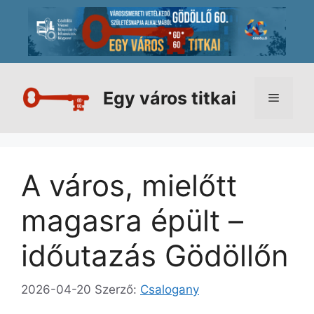
Kilépés
a
tartalomba
Egy város titkai
Menü
A város, mielőtt
magasra épült –
időutazás Gödöllőn
2026-04-20
Szerző:
Csalogany