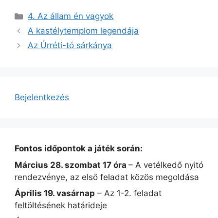
Kategória
4. Az állam én vagyok
A kastélytemplom legendája
Az Úrréti-tó sárkánya
Bejelentkezés
Fontos időpontok a játék során:
Március 28. szombat 17 óra
– A vetélkedő nyitó
rendezvénye, az első feladat közös megoldása
Április 19. vasárnap
– Az 1-2. feladat
feltöltésének határideje