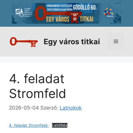
Kilépés
a
tartalomba
Egy város titkai
Menü
4. feladat
Stromfeld
2026-05-04
Szerző:
Latnokok
4. feladat Stromfeld-
Letöltés