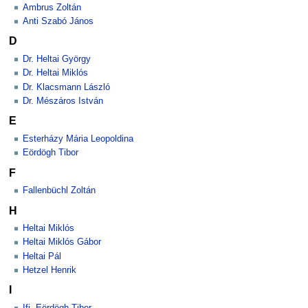
Ambrus Zoltán
Anti Szabó János
D
Dr. Heltai György
Dr. Heltai Miklós
Dr. Klacsmann László
Dr. Mészáros István
E
Esterházy Mária Leopoldina
Eördögh Tibor
F
Fallenbüchl Zoltán
H
Heltai Miklós
Heltai Miklós Gábor
Heltai Pál
Hetzel Henrik
I