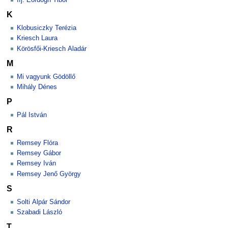
Ifj. Eördögh Tibor
K
Klobusiczky Terézia
Kriesch Laura
Körösfői-Kriesch Aladár
M
Mi vagyunk Gödöllő
Mihály Dénes
P
Pál István
R
Remsey Flóra
Remsey Gábor
Remsey Iván
Remsey Jenő György
S
Solti Alpár Sándor
Szabadi László
T