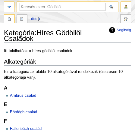
több
Segítség
Kategória
:
Híres Gödöllői
Családok
Ugrás
Ugrás
Itt találhatóak a híres gödöllői családok.
a
a
Alkategóriák
navigációhoz
kereséshez
Ez a kategória az alábbi 10 alkategóriával rendelkezik (összesen 10
alkategóriája van).
A
Ambrus család
E
Eördögh család
F
Fallenbüch család