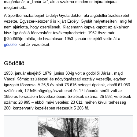
magántanár, a „Tanár Úr”, aki a szakma minden csínjára-bínjára
megtanította.
A Sportkórházba bejárt Erdélyi Gyula doktor, aki a gödöllői Szülészetet
vezette. Egyszer-kétszer ő is kijárt Erdélyi Gyulát helyettesíteni, míg fel
nem ajánlotta, hogy cseréljenek. Klacsmann kapva kapott az alkalmon,
hisz így önálló főorvosként tevékenykedhetett. 1952 ősze már
[[Gödöllő]n találta, de hivatalosan 1953. január elsejétől vette át a
gödöllői
kórház vezetését.
Gödöllő
1953. január elsejétől 1979. június 30-ig volt a gödöllői Járási, majd
Városi Kórház szülészeti és nőgyógyászati osztály vezetője, egyben
igazgató főorvosa. A 26,5 év alatt 73 616 beteget ápoltak, ebből 61 053
szülészeti, 12 546 nőgyógyászati eset és 17 háborús sérült volt az
1956-os forradalom következtében. Szülések száma: 26 592, vetélések
száma: 28 995 – ebből művi vetélés: 23 611, méhen kívüli terhesség
200, konzervatív kezelésben részesült 5 266 fő.