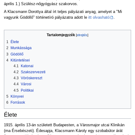
április 1.) Szülész-nőgyógyász szakorvos.
A Klacsmann Dorottya által írt teljes pályázati anyag, amelyet a "Mi
vagyunk Gödöllő" történetíró pályázatra adott le
itt olvasható
.
Tartalomjegyzék
1
Élete
2
Munkássága
3
Gödöllő
4
Kitüntetései
4.1
Katonai
4.2
Szakszervezeti
4.3
Vöröskereszt
4.4
Városi
4.5
Politikai
5
Könyvei
6
Források
Élete
1915. április 13-án született Budapesten, a Városmajor utcai Klinikán
(ma Érsebészeti). Édesapja, Klacsmann Károly egy szobabútor árát