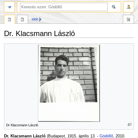
több
Dr. Klacsmann László
Ugrás
Ugrás
a
a
navigációhoz
kereséshez
Dr Klacsmann László
Dr. Klacsmann László
(Budapest, 1915. április 13. -
Gödöllő
, 2010.