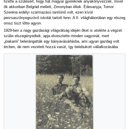
fizette a szülésért, hogy fiát magyar gyereknek anyakönyvezzék, mivel
ők akkoriban Belgrád mellett, Zimonyban éltek. Édesanyja, Tomor
Szeréna erdélyi származású tanítónő volt, ezen kívül
perzsaszőnyegszövő iskolát tartott fenn. A II. világháborúban egy részeg
orosz tiszt lőtte agyon.
1929-ben a nagy gazdasági világválság idején őket is utolérte a végzet:
szülei elszegényedtek, apja elvesztette minden vagyonát, mert
„jóakarói” belerángatták egy bányavásárlásba, ami ugyan gazdag volt
ércben, de nem vezetett hozzá vasút, így belebukott vállalkozásába.