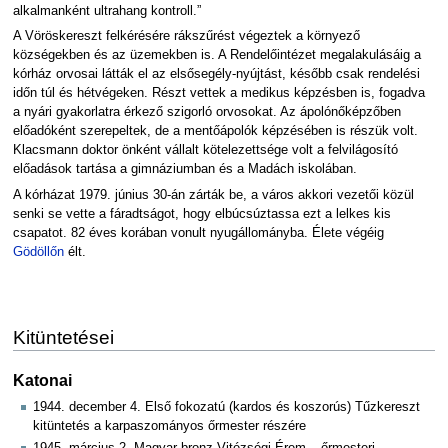
alkalmanként ultrahang kontroll.”
A Vöröskereszt felkérésére rákszűrést végeztek a környező
községekben és az üzemekben is. A Rendelőintézet megalakulásáig a
kórház orvosai látták el az elsősegély-nyújtást, később csak rendelési
időn túl és hétvégeken. Részt vettek a medikus képzésben is, fogadva
a nyári gyakorlatra érkező szigorló orvosokat. Az ápolónőképzőben
előadóként szerepeltek, de a mentőápolók képzésében is részük volt.
Klacsmann doktor önként vállalt kötelezettsége volt a felvilágosító
előadások tartása a gimnáziumban és a Madách iskolában.
A kórházat 1979. június 30-án zárták be, a város akkori vezetői közül
senki se vette a fáradtságot, hogy elbúcsúztassa ezt a lelkes kis
csapatot. 82 éves korában vonult nyugállományba. Élete végéig
Gödöllőn
élt.
Kitüntetései
Katonai
1944. december 4. Első fokozatú (kardos és koszorús) Tűzkereszt
kitüntetés a karpaszományos őrmester részére