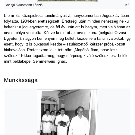
Az ifjú Klacsmann László
Elemi- és középiskolai tanulmányait Zimony/Zemunban Jugoszláviában
folytatta, 1934-ben érettségizett. Érettségi után minden nehézség nélkül
bekerült a jogi egyetemre, de fél év után ott is hagyta, mert valójában az
orvosi pálya vonzotta. Késve került át az orvosi karra (belgrádi Orvosi
Egyetem), nagyon keményen meg kellett küzdenie a tanulnivalókkal. Így
esett, hogy itt is bukással kezdte – szülészetből kétszer próbálkozott
hiábavalóan. Professzora le is tett róla: „Magából fiam, sose lesz
szülész!” Ekkor fogadta meg, hogy márpedig kiváló szülész lesz belőle
mint példaképe, Semmelweis Ignác.
Munkássága