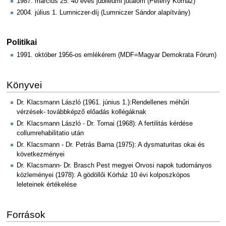
1987. március 25. 40 éves jubileumi jutalom (Péterfy Kórház)
2004. július 1. Lumniczer-díj (Lumniczer Sándor alapítvány)
Politikai
1991. október 1956-os emlékérem (MDF=Magyar Demokrata Fórum)
Könyvei
Dr. Klacsmann László (1961. június 1.):Rendellenes méhűri
vérzések- továbbképző előadás kollégáknak
Dr. Klacsmann László - Dr. Tornai (1968): A fertilitás kérdése
collumrehabilitatio után
Dr. Klacsmann - Dr. Petrás Barna (1975): A dysmaturitas okai és
következményei
Dr. Klacsmann- Dr. Brasch Pest megyei Orvosi napok tudományos
közleményei (1978): A gödöllői Kórház 10 évi kolposzkópos
leleteinek értékelése
Források