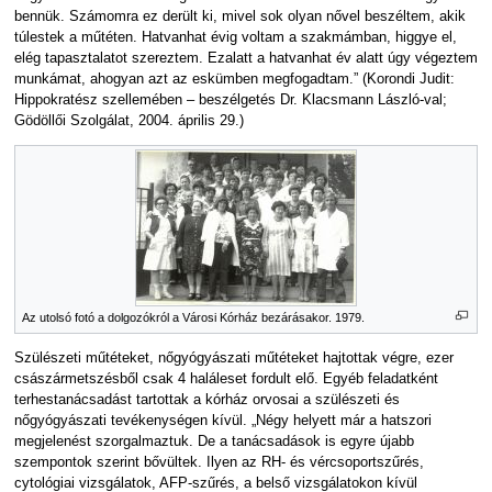
bennük. Számomra ez derült ki, mivel sok olyan nővel beszéltem, akik
túlestek a műtéten. Hatvanhat évig voltam a szakmámban, higgye el,
elég tapasztalatot szereztem. Ezalatt a hatvanhat év alatt úgy végeztem
munkámat, ahogyan azt az eskümben megfogadtam.” (Korondi Judit:
Hippokratész szellemében – beszélgetés Dr. Klacsmann László-val;
Gödöllői Szolgálat, 2004. április 29.)
Az utolsó fotó a dolgozókról a Városi Kórház bezárásakor. 1979.
Szülészeti műtéteket, nőgyógyászati műtéteket hajtottak végre, ezer
császármetszésből csak 4 haláleset fordult elő. Egyéb feladatként
terhestanácsadást tartottak a kórház orvosai a szülészeti és
nőgyógyászati tevékenységen kívül. „Négy helyett már a hatszori
megjelenést szorgalmaztuk. De a tanácsadások is egyre újabb
szempontok szerint bővültek. Ilyen az RH- és vércsoportszűrés,
cytológiai vizsgálatok, AFP-szűrés, a belső vizsgálatokon kívül