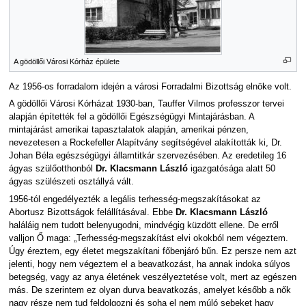
A gödöllői Városi Kórház épülete
Az 1956-os forradalom idején a városi Forradalmi Bizottság elnöke volt.
A gödöllői Városi Kórházat 1930-ban, Tauffer Vilmos professzor tervei
alapján építették fel a gödöllői Egészségügyi Mintajárásban. A
mintajárást amerikai tapasztalatok alapján, amerikai pénzen,
nevezetesen a Rockefeller Alapítvány segítségével alakították ki, Dr.
Johan Béla egészségügyi államtitkár szervezésében. Az eredetileg 16
ágyas szülőotthonból
Dr. Klacsmann László
igazgatósága alatt 50
ágyas szülészeti osztállyá vált.
1956-tól engedélyezték a legális terhesség-megszakításokat az
Abortusz Bizottságok felállításával. Ebbe
Dr. Klacsmann László
haláláig nem tudott belenyugodni, mindvégig küzdött ellene. De erről
valljon Ő maga: „Terhesség-megszakítást elvi okokból nem végeztem.
Úgy éreztem, egy életet megszakítani főbenjáró bűn. Ez persze nem azt
jelenti, hogy nem végeztem el a beavatkozást, ha annak indoka súlyos
betegség, vagy az anya életének veszélyeztetése volt, mert az egészen
más. De szerintem ez olyan durva beavatkozás, amelyet később a nők
nagy része nem tud feldolgozni és soha el nem múló sebeket hagy