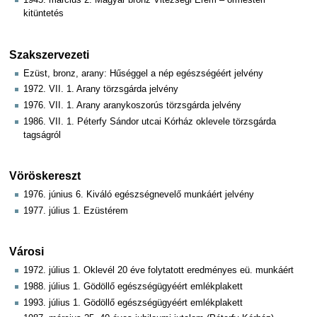
1945. március 2. Magyar bronz Vitézségi Érem – őrmesteri
kitüntetés
Szakszervezeti
Ezüst, bronz, arany: Hűséggel a nép egészségéért jelvény
1972. VII. 1. Arany törzsgárda jelvény
1976. VII. 1. Arany aranykoszorús törzsgárda jelvény
1986. VII. 1. Péterfy Sándor utcai Kórház oklevele törzsgárda
tagságról
Vöröskereszt
1976. június 6. Kiváló egészségnevelő munkáért jelvény
1977. július 1. Ezüstérem
Városi
1972. július 1. Oklevél 20 éve folytatott eredményes eü. munkáért
1988. július 1. Gödöllő egészségügyéért emlékplakett
1993. július 1. Gödöllő egészségügyéért emlékplakett