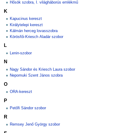
Hősök szobra, I. világháborús emlékmű
K
Kapucinus kereszt
Királytelepi kereszt
Kálmán herceg lovasszobra
Körösfői-Kriesch Aladár szobor
L
Lenin-szobor
N
Nagy Sándor és Kriesch Laura szobor
Nepomuki Szent János szobra
O
ORA-kereszt
P
Petőfi Sándor szobor
R
Remsey Jenő György szobor
S