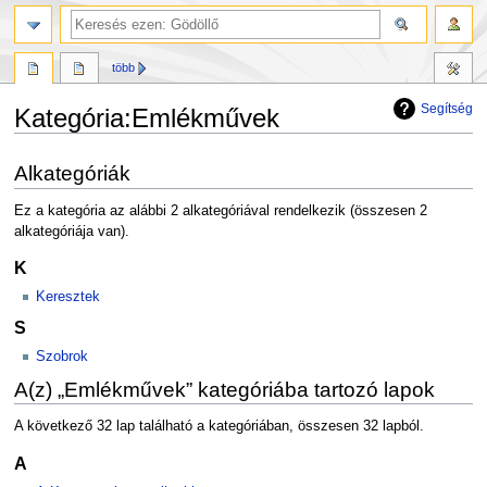
több
Segítség
Kategória
:
Emlékművek
Ugrás
Ugrás
Alkategóriák
a
a
navigációhoz
kereséshez
Ez a kategória az alábbi 2 alkategóriával rendelkezik (összesen 2
alkategóriája van).
K
Keresztek
S
Szobrok
A(z) „Emlékművek” kategóriába tartozó lapok
A következő 32 lap található a kategóriában, összesen 32 lapból.
A