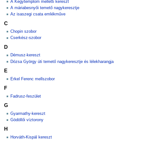
A Kegytemplom melletti kereszt
A máriabesnyői temető nagykeresztje
Az isaszegi csata emlékműve
C
Chopin szobor
Cserkész-szobor
D
Démusz-kereszt
Dózsa György úti temető nagykeresztje és lélekharangja
E
Erkel Ferenc mellszobor
F
Fadrusz-feszület
G
Gyarmathy-kereszt
Gödöllői víztorony
H
Horváth-Kispál kereszt