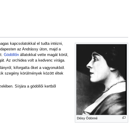
magas kapcsolatokkal el tudta intézni,
udapesten az Andrássy úton, majd a
tt.
Gödöllőn
állatokkal vette magát körül,
át. Az orchidea volt a kedvenc virága.
lányról, kiforgatta őket a vagyonukból.
akik szegény körülmények között éltek
ében. Sírjára a gödöllői kertből
Diósy Ödönné