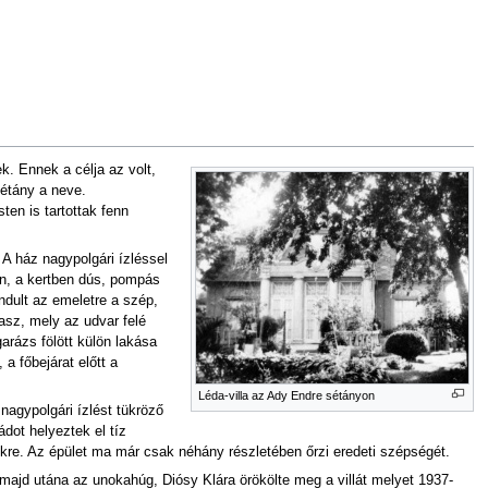
. Ennek a célja az volt,
sétány a neve.
ten is tartottak fenn
 A ház nagypolgári ízléssel
on, a kertben dús, pompás
indult az emeletre a szép,
rasz, mely az udvar felé
arázs fölött külön lakása
a főbejárat előtt a
Léda-villa az Ady Endre sétányon
nagypolgári ízlést tükröző
ádot helyeztek el tíz
ekre. Az épület ma már csak néhány részletében őrzi eredeti szépségét.
majd utána az unokahúg, Diósy Klára örökölte meg a villát melyet 1937-