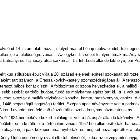
lyné út 14. szám alatti házat, melyet másfél hónap múlva eladott feleségének
lkerülje a felelősségre vonást.. Az egykori Erzsébet királyné útnak ma Ady 
 Batsányi és Hajnóczy utca sarkán áll. Ez lett Léda állandó lakhelye, bár Pes
ektikus stílusban épült villa a 20. század elejének építési szokásait tükrözte.
illaként tart számon, a Grassalkovich-kastély szomszédságában áll. A terasz
raszt bábos korlát díszíti. A földszinten öt szoba helyezkedett el, a hallból 
kisebb szobát gardrób, budoár, fürdő és molykamra egészített ki. Itt is volt te
val csatlakoztak a mellékhelyiségek: konyha, kamra, mosókonyha, garázs. A g
ott, 1446 négyszögül nagyságú terület. Szépen ápolt növényzete volt a parknak, 
 A kert Lovarda utca felé eső részén állt a szoba-konyhás házmesterlakás.
Adél 1934-ben bekövetkezett haláláig ez volt a házaspár állandó lakóhelye. A 
épületet sem kerülte el a történelem vihara: 1952-ben államosították, hat csal
szobájában, a park közepén utcát nyitottak, és még két házat építettek a tel
Diósy Ödön csupán egy évvel élte túl feleségét, ekkor az özvegy édesanyja, 