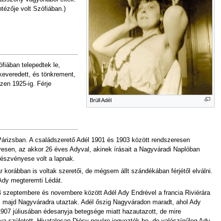
tézője volt Szófiában.)
fiában telepedtek le,
 keveredett, és tönkrement,
zen 1925-ig. Férje
Brüll Adél
 Párizsban. A családszerető Adél 1901 és 1903 között rendszeresen
vesen, az akkor 26 éves Adyval, akinek írásait a Nagyváradi Naplóban
 részvényese volt a lapnak.
 korábban is voltak szeretői, de mégsem állt szándékában férjétől elválni.
Ady megteremti Lédát.
4 szeptembere és novembere között Adél Ady Endrével a francia Riviérára
k, majd Nagyváradra utaztak. Adél őszig Nagyváradon maradt, ahol Ady
 1907 júliusában édesanyja betegsége miatt hazautazott, de mire