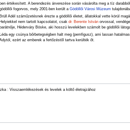
ben értékesített. A berendezés árverezése során vásárolta meg a tíz darabból
gödöllői fogorvos, mely 2001-ben került a
Gödöllői Városi Múzeum
tulajdonáb
Brüll Adél száműzetésnek érezte a gödöllői életet, állatokkal vette körül ma
Helyiekkel nem tartott kapcsolatot, csak
dr. Berente István
orvossal, vendégei
barátnője, Héderváry Böske, aki hosszú levelekben számolt be gödöllői látoga
Léda egy csúnya bőrbetegségben halt meg (pemfigusz), ami lassan hatalmasodott 
Adytól, ezért az emberek a fertőzéstől tartva kerülték őt.
nszka : Visszaemlékezések és levelek a költő életrajzához