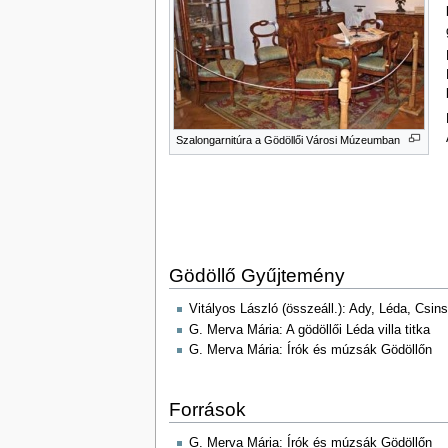
Szalongarnitúra a Gödöllői Városi Múzeumban
Gödöllő Gyűjtemény
Vitályos László (összeáll.): Ady, Léda, Csi
G. Merva Mária: A gödöllői Léda villa titka
G. Merva Mária: Írók és múzsák Gödöllőn
Források
G. Merva Mária: Írók és múzsák Gödöllőn