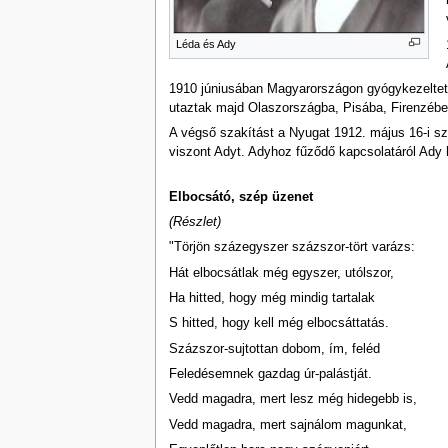
Léda és Ady
1910 júniusában Magyarországon gyógykezeltett
utaztak majd Olaszországba, Pisába, Firenzébe
A végső szakítást a Nyugat 1912. május 16-i szá
viszont Adyt. Adyhoz fűződő kapcsolatáról Ady h
Elbocsátó, szép üzenet
(Részlet)
"Törjön százegyszer százszor-tört varázs:
Hát elbocsátlak még egyszer, utólszor,
Ha hitted, hogy még mindig tartalak
S hitted, hogy kell még elbocsáttatás.
Százszor-sujtottan dobom, ím, feléd
Feledésemnek gazdag úr-palástját.
Vedd magadra, mert lesz még hidegebb is,
Vedd magadra, mert sajnálom magunkat,