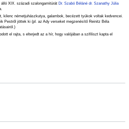
 álló XIX. századi szalongarnitúrát
Dr. Szabó Béláné dr. Szanathy Júlia
a.
gát, kilenc németjuhászkutya, galambok, becézett tyúkok voltak kedvencei.
k Pestről jöttek ki (pl. az Ady verseket megzenésítő Reinitz Béla
tásairól.)
el rajta, s elterjedt az a hír, hogy valójában a szifiliszt kapta el