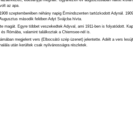
hazaérkezett, édesanyja meghalt. Ugyanezen év augusztusában halott kislány
volt az apa.
1908 szeptemberében néhány napig Érmindszenten tartózkodott Adynál. 1909 
Augusztus második felében Adyt Svájcba hívta.
e magát. Egyre többet veszekedtek Adyval, ami 1911-ben is folyatódott. Ka
 és Rómába, valamint találkoztak a Chiemsee-nél is.
mában megjelent vers (Elbocsátó szép üzenet) jelentette. Adélt a vers lesújto
alála után kerültek csak nyilvánosságra részletek.