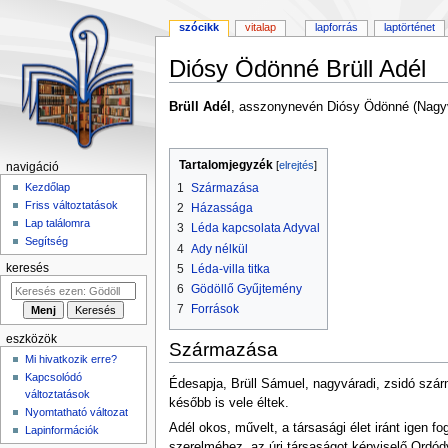
szócikk
vitalap
lapforrás
laptörténet
Diósy Ödönné Brüll Adél
Ugrás
Ugrás
Brüll Adél
, asszonynevén Diósy Ödönné (Nagyv
a
a
navigációhoz
kereséshez
Tartalomjegyzék
navigáció
1
Származása
Kezdőlap
Friss változtatások
2
Házassága
Lap találomra
3
Léda kapcsolata Adyval
Segítség
4
Ady nélkül
5
Léda-villa titka
keresés
6
Gödöllő Gyűjtemény
7
Források
eszközök
Származása
Mi hivatkozik erre?
Kapcsolódó
Édesapja, Brüll Sámuel, nagyváradi, zsidó szárm
változtatások
később is vele éltek.
Nyomtatható változat
Adél okos, művelt, a társasági élet iránt igen 
Lapinformációk
szerelméhez, az úri társaságot képviselő Ordód