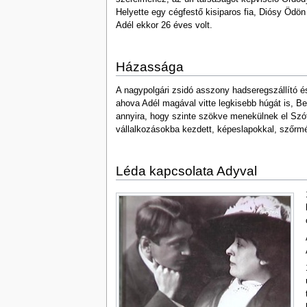
Helyette egy cégfestő kisiparos fia, Diósy Ödön
Adél ekkor 26 éves volt.
Házassága
A nagypolgári zsidó asszony hadseregszállító és
ahova Adél magával vitte legkisebb húgát is, Ber
annyira, hogy szinte szökve menekülnek el Szófi
vállalkozásokba kezdett, képeslapokkal, szőrmé
Léda kapcsolata Adyval