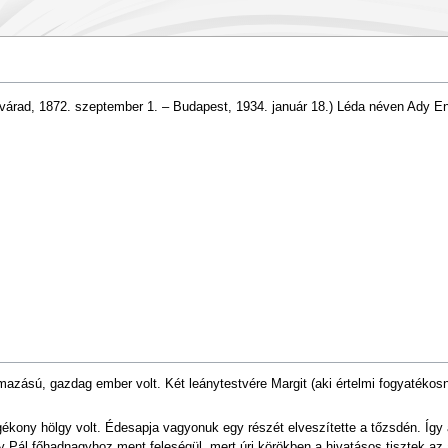
árad, 1872. szeptember 1. – Budapest, 1934. január 18.) Léda néven Ady E
azású, gazdag ember volt. Két leánytestvére Margit (aki értelmi fogyatékosn
fogékony hölgy volt. Édesapja vagyonuk egy részét elveszítette a tőzsdén. Így
y Pál főhadnagyhoz ment feleségül, mert úri körökben a hivatásos tisztek az