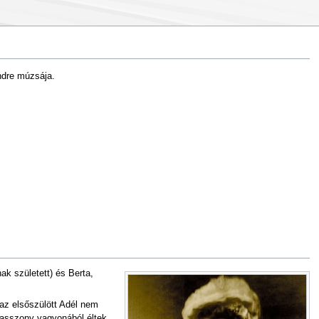
ndre múzsája.
ak született) és Berta,
 az elsőszülött Adél nem
 asszony vagyonából éltek.