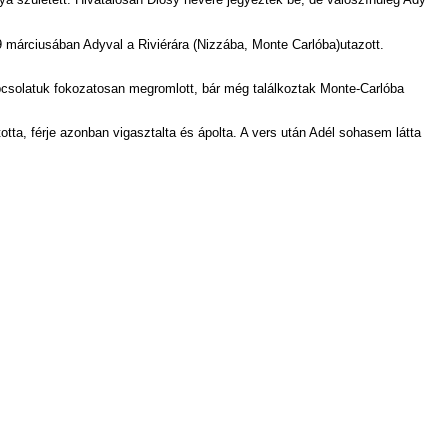
a született. Hivatalosan Diósy nevére jegyezték be, de valószínűleg Ady
márciusában Adyval a Riviérára (Nizzába, Monte Carlóba)utazott.
pcsolatuk fokozatosan megromlott, bár még találkoztak Monte-Carlóba
tta, férje azonban vigasztalta és ápolta. A vers után Adél sohasem látta