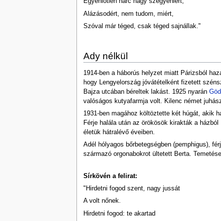
Egyenlőtlen harc nagy szégyeniért,
Alázásodért, nem tudom, miért,
Szóval már téged, csak téged sajnállak."
Ady nélkül
1914-ben a háborús helyzet miatt Párizsból haza 
hogy Lengyelország jóvátételként fizetett szé
Bajza utcában béreltek lakást. 1925 nyarán
Göd
valóságos kutyafarmja volt. Kilenc német juhász
1931-ben magához költöztette két húgát, akik hal
Férje halála után az örökösök kirakták a házból
életük hátralévő éveiben.
Adél hólyagos bőrbetegségben (pemphigus), férj
származó orgonabokrot ültetett Berta. Temetéseko
Sírkövén a felirat:
"Hirdetni fogod szent, nagy jussát
A volt nőnek.
Hirdetni fogod: te akartad