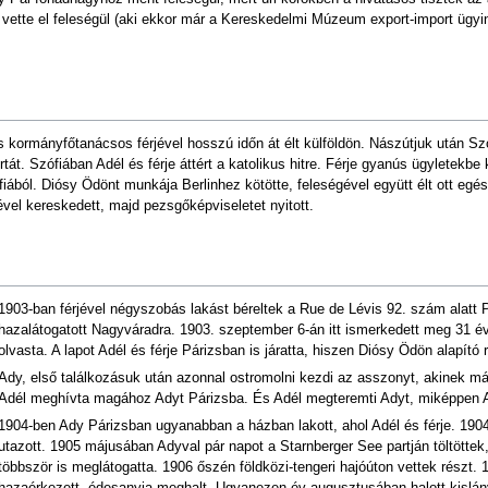
 vette el feleségül (aki ekkor már a Kereskedelmi Múzeum export-import ügyin
 kormányfőtanácsos férjével hosszú időn át élt külföldön. Nászútjuk után Szó
tát. Szófiában Adél és férje áttért a katolikus hitre. Férje gyanús ügyletekbe
ából. Diósy Ödönt munkája Berlinhez kötötte, feleségével együtt élt ott egés
vel kereskedett, majd pezsgőképviseletet nyitott.
1903-ban férjével négyszobás lakást béreltek a Rue de Lévis 92. szám alatt
hazalátogatott Nagyváradra. 1903. szeptember 6-án itt ismerkedett meg 31 é
olvasta. A lapot Adél és férje Párizsban is járatta, hiszen Diósy Ödön alapító
Ady, első találkozásuk után azonnal ostromolni kezdi az asszonyt, akinek már
Adél meghívta magához Adyt Párizsba. És Adél megteremti Adyt, miképpen 
1904-ben Ady Párizsban ugyanabban a házban lakott, ahol Adél és férje. 190
utazott. 1905 májusában Adyval pár napot a Starnberger See partján töltötte
többször is meglátogatta. 1906 őszén földközi-tengeri hajóúton vettek részt.