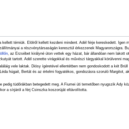
kellett térniük. Elölről kellett kezdeni mindent. Adél férje kereskedett. Igen 
nszállítmányai a részvénytársaságán keresztül érkezzenek Magyarországra. B
öllőn
, az Erzsébet királyné úton vettek egy házat, bár állandóan nem lakott o
kutyát tartott. Adél szerette virágokkal és művészi tárgyakkal körülvenni mag
áláig vele laktak. Diósy ígéretével ellentétben nem gondoskodott a két Brüll 
 Léda húgait, Bertát és az értelmi fogyatékos, gondozásra szoruló Margitot, 
e pedig tüdőrákban betegedett meg. A Fiumei úti temetőben nyugszik Ady közel
r a sírjáról a férj Csinszka koszorúját eltávolította.