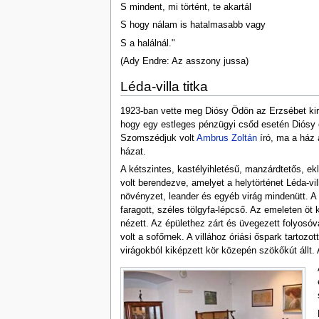
S mindent, mi történt, te akartál
S hogy nálam is hatalmasabb vagy
S a halálnál."
(Ady Endre: Az asszony jussa)
Léda-villa titka
1923-ban vette meg Diósy Ödön az Erzsébet kirá
hogy egy estleges pénzügyi csőd esetén Diósy e
Szomszédjuk volt
Ambrus Zoltán
író, ma a ház a
házat.
A kétszintes, kastélyihletésű, manzárdtetős, ekl
volt berendezve, amelyet a helytörténet Léda-v
növényzet, leander és egyéb virág mindenütt. A te
faragott, széles tölgyfa-lépcső. Az emeleten öt 
nézett. Az épülethez zárt és üvegezett folyosó
volt a sofőrnek. A villához óriási őspark tartoz
virágokból kiképzett kör közepén szökőkút állt.