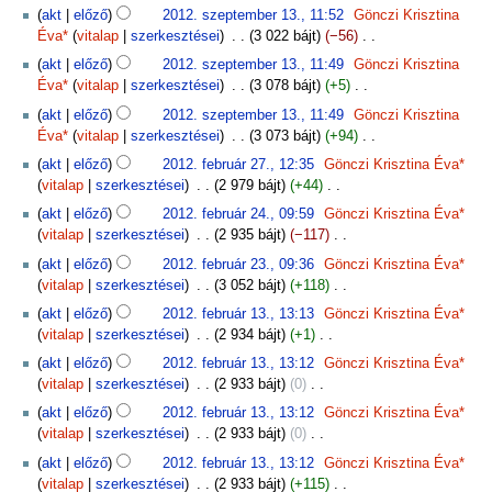
N
2012.
akt
előző
2012. szeptember 13., 11:52
‎
Gönczi Krisztina
c
i
szeptember
Éva*
vitalap
szerkesztései
‎
3 022 bájt
−56
‎
s
n
13.
N
s
akt
előző
2012. szeptember 13., 11:49
‎
Gönczi Krisztina
c
i
z
Éva*
vitalap
szerkesztései
‎
3 078 bájt
+5
‎
s
n
e
N
s
akt
előző
2012. szeptember 13., 11:49
‎
Gönczi Krisztina
c
r
i
z
Éva*
vitalap
szerkesztései
‎
3 073 bájt
+94
‎
s
k
n
e
N
2012.
s
akt
előző
2012. február 27., 12:35
‎
Gönczi Krisztina Éva*
e
c
r
i
február
z
vitalap
szerkesztései
‎
2 979 bájt
+44
‎
s
s
k
n
27.
e
N
2012.
z
s
akt
előző
2012. február 24., 09:59
‎
Gönczi Krisztina Éva*
e
c
r
i
február
t
z
vitalap
szerkesztései
‎
2 935 bájt
−117
‎
s
s
k
n
24.
é
e
N
2012.
z
s
akt
előző
2012. február 23., 09:36
‎
Gönczi Krisztina Éva*
e
c
s
r
i
február
t
z
vitalap
szerkesztései
‎
3 052 bájt
+118
‎
s
s
i
k
n
23.
é
e
N
2012.
z
s
ö
akt
előző
2012. február 13., 13:13
‎
Gönczi Krisztina Éva*
e
c
s
r
i
február
t
z
s
vitalap
szerkesztései
‎
2 934 bájt
+1
‎
s
s
i
k
n
13.
é
e
s
N
z
s
ö
akt
előző
2012. február 13., 13:12
‎
Gönczi Krisztina Éva*
e
c
s
r
z
i
t
z
s
vitalap
szerkesztései
‎
2 933 bájt
0
‎
s
s
i
k
e
n
é
e
s
N
z
s
ö
akt
előző
2012. február 13., 13:12
‎
Gönczi Krisztina Éva*
e
f
c
s
r
z
i
t
z
s
vitalap
szerkesztései
‎
2 933 bájt
0
‎
s
o
s
i
k
e
n
é
e
s
N
z
g
s
ö
akt
előző
2012. február 13., 13:12
‎
Gönczi Krisztina Éva*
e
f
c
s
r
z
i
t
l
z
s
vitalap
szerkesztései
‎
2 933 bájt
+115
‎
s
o
s
i