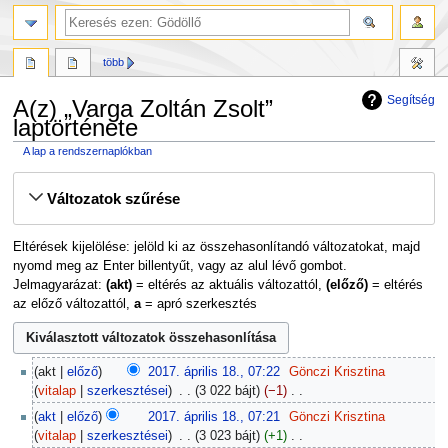
több
Segítség
A(z) „Varga Zoltán Zsolt”
laptörténete
A lap a rendszernaplókban
Ugrás
Ugrás
Változatok szűrése
a
a
navigációhoz
kereséshez
Eltérések kijelölése: jelöld ki az összehasonlítandó változatokat, majd
nyomd meg az Enter billentyűt, vagy az alul lévő gombot.
Jelmagyarázat:
(akt)
= eltérés az aktuális változattól,
(előző)
= eltérés
az előző változattól,
a
= apró szerkesztés
2017.
akt
előző
2017. április 18., 07:22
‎
Gönczi Krisztina
április
vitalap
szerkesztései
‎
3 022 bájt
−1
‎
18.
N
akt
előző
2017. április 18., 07:21
‎
Gönczi Krisztina
i
vitalap
szerkesztései
‎
3 023 bájt
+1
‎
n