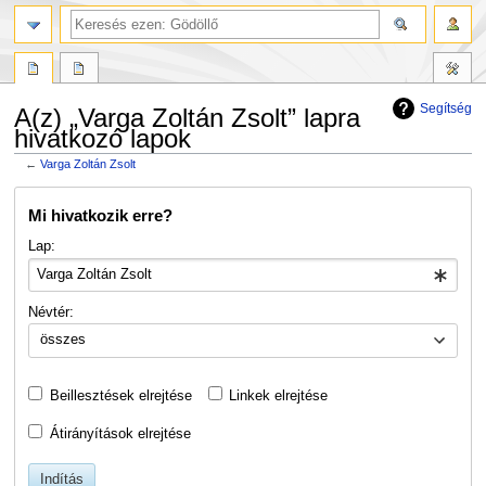
Segítség
A(z) „Varga Zoltán Zsolt” lapra
hivatkozó lapok
←
Varga Zoltán Zsolt
Ugrás
Ugrás
Mi hivatkozik erre?
a
a
navigációhoz
kereséshez
Lap:
Névtér:
összes
Beillesztések elrejtése
Linkek elrejtése
Átirányítások elrejtése
Indítás