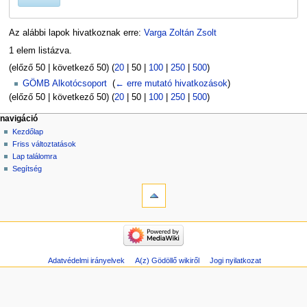
Az alábbi lapok hivatkoznak erre:
Varga Zoltán Zsolt
1 elem listázva.
(
előző 50
|
következő 50
) (
20
|
50
|
100
|
250
|
500
)
GÖMB Alkotócsoport
‎
(
← erre mutató hivatkozások
)
(
előző 50
|
következő 50
) (
20
|
50
|
100
|
250
|
500
)
navigáció
Kezdőlap
Friss változtatások
Lap találomra
Segítség
Adatvédelmi irányelvek
A(z) Gödöllő wikiről
Jogi nyilatkozat