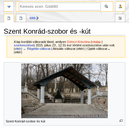
több
Szent Konrád-szobor és -kút
A lap korábbi változatát látod, amilyen
Gönczi Krisztina
(
vitalap
|
szerkesztései
)
2015. július 23., 12:31-kor történt szerkesztése után volt.
(
eltér
)
← Régebbi változat
| Aktuális változat (eltér) | Újabb változat→
(eltér)
Ugrás
Ugrás
a
a
navigációhoz
kereséshez
Szent Konrád-szobor és kút