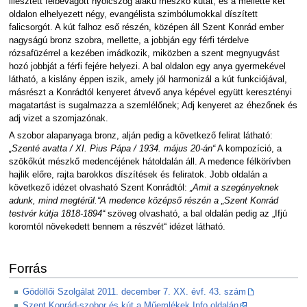
illesztett félbevágott nyolcszög alakú mészkő kutat, és a mellette két
oldalon elhelyezett négy, evangélista szimbólumokkal díszített
falicsorgót. A kút falhoz eső részén, középen áll Szent Konrád ember
nagyságú bronz szobra, mellette, a jobbján egy férfi térdelve
rózsafüzérrel a kezében imádkozik, miközben a szent megnyugvást
hozó jobbját a férfi fejére helyezi. A bal oldalon egy anya gyermekével
látható, a kislány éppen iszik, amely jól harmonizál a kút funkciójával,
másrészt a Konrádtól kenyeret átvevő anya képével együtt keresztényi
magatartást is sugalmazza a szemlélőnek; Adj kenyeret az éhezőnek és
adj vizet a szomjazónak.
A szobor alapanyaga bronz, alján pedig a következő felirat látható:
„Szenté avatta / XI. Pius Pápa / 1934. május 20-án“
A kompozíció, a
szökőkút mészkő medencéjének hátoldalán áll. A medence félkörívben
hajlik előre, rajta barokkos díszítések és feliratok. Jobb oldalán a
következő idézet olvasható Szent Konrádtól:
„Amit a szegényeknek
adunk, mind megtérül.“A medence középső részén a „Szent Konrád
testvér kútja 1818-1894“
szöveg olvasható, a bal oldalán pedig az „Ifjú
koromtól növekedett bennem a részvét“ idézet látható.
Forrás
Gödöllői Szolgálat 2011. december 7. XX. évf. 43. szám
Szent Konrád-szobor és kút a Műemlékek Info oldalán