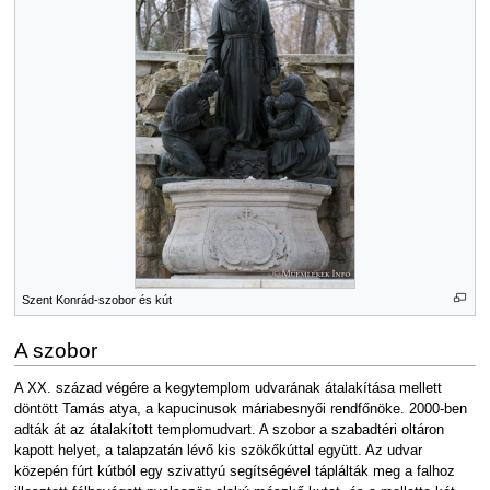
Szent Konrád-szobor és kút
A szobor
A XX. század végére a kegytemplom udvarának átalakítása mellett
döntött Tamás atya, a kapucinusok máriabesnyői rendfőnöke. 2000-ben
adták át az átalakított templomudvart. A szobor a szabadtéri oltáron
kapott helyet, a talapzatán lévő kis szökőkúttal együtt. Az udvar
közepén fúrt kútból egy szivattyú segítségével táplálták meg a falhoz