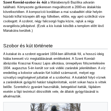
Szent Konrád-szobor és -kút
a Máriabesnyői Bazilika udvarán
található. Környezete gyökeresen megváltozott a 2000-es átalakítás
következtében. A kompozíció korábban a mai szabadtéri oltár helyén
húzódó kőfal közepén állt egy fülkében, előtte, egy apró szökőkút vize
csobogott. A szobrot, négy falicsorgó fogta közre, rajtuk a négy
evangélista jelképével. (Ezek a kis kutak később a templom előtt lévő
Máriakútra kerültek.)
Szobor és kút története
A kutakat és a szobrot egyaránt 1934-ben állították föl, a hosszú ideig
hiába keresett víz megtalálásának emlékeként. A Szent Konrád-
ábrázolás Krasznai Krausz Lajos alkotása, ünnepélyes fölszentelésére
1934. augusztus 5-én került sor sok vidéki zarándok jelenlétében. A víz
eredetileg a kolostor udvarán fúrt kútból származott, melyet egy
szivattyú segítségével juttattak el a szoborhoz. A kutakból folyó víznek
a zarándokok gyógyító hatást tulajdonítottak, ezért sokan haza is vittek
belőle. Szenteltvíz gyanánt használták, betegekkel itatták, fájdalom
esetén a fájó testrészt dörzsölték vele, de állatok gyógyításánál is
alkalmazták.