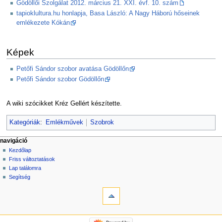
Gödöllői Szolgálat 2012. március 21. XXI. évf. 10. szám
tapioklultura.hu honlapja, Basa László: A Nagy Háború hőseinek
emlékezete Kókán
Képek
Petőfi Sándor szobor avatása Gödöllőn
Petőfi Sándor szobor Gödöllőn
A wiki szócikket Kréz Gellért készítette.
Kategóriák
:
Emlékművek
Szobrok
navigáció
Kezdőlap
Friss változtatások
Lap találomra
Segítség