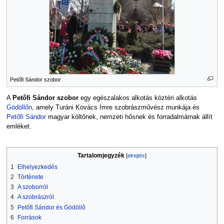
Petőfi Sándor szobor
A
Petőfi Sándor szobor
egy egészalakos alkotás köztéri alkotás
Gödöllőn
, amely Turáni Kovács Imre szobrászművész munkája és
Petőfi Sándor
magyar költőnek, nemzeti hősnek és forradalmárnak állít
emléket.
Tartalomjegyzék
1
Elhelyezkedés
2
Története
3
A szoborról
4
A szobrászról
5
Petőfi Sándor és Gödöllő
6
Források