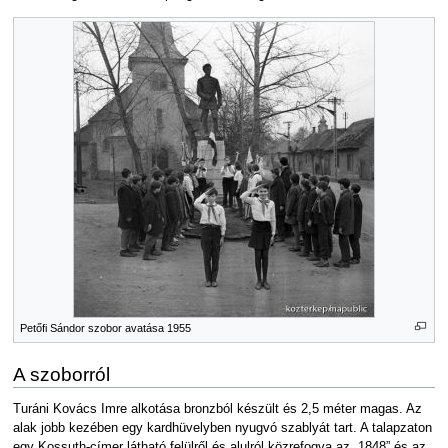
Petőfi Sándor szobor avatása 1955
A szoborról
Turáni Kovács Imre alkotása bronzból készült és 2,5 méter magas. Az
alak jobb kezében egy kardhüvelyben nyugvó szablyát tart. A talapzaton
egy Kossuth-címer látható felülről és alulról közrefogva az „1848” és az