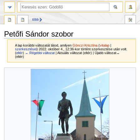
több
Petőfi Sándor szobor
A lap korábbi változatát látod, amilyen
Gönczi Krisztina
(
vitalap
|
szerkesztései
)
2022. október 4., 12:36-kor történt szerkesztése után volt.
(
eltér
)
← Régebbi változat
| Aktuális változat (eltér) | Újabb változat→
(eltér)
Ugrás
Ugrás
a
a
navigációhoz
kereséshez