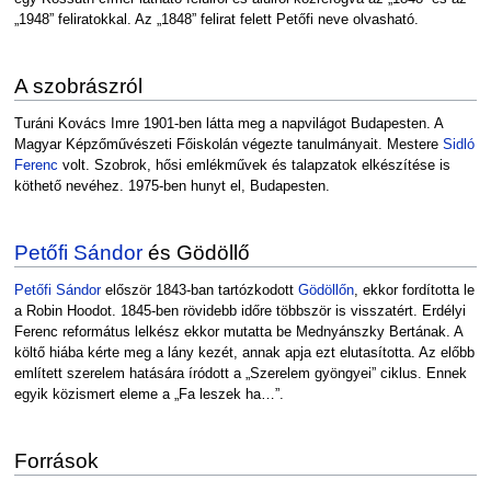
„1948” feliratokkal. Az „1848” felirat felett Petőfi neve olvasható.
A szobrászról
Turáni Kovács Imre 1901-ben látta meg a napvilágot Budapesten. A
Magyar Képzőművészeti Főiskolán végezte tanulmányait. Mestere
Sidló
Ferenc
volt. Szobrok, hősi emlékművek és talapzatok elkészítése is
köthető nevéhez. 1975-ben hunyt el, Budapesten.
Petőfi Sándor
és Gödöllő
Petőfi Sándor
először 1843-ban tartózkodott
Gödöllőn
, ekkor fordította le
a Robin Hoodot. 1845-ben rövidebb időre többször is visszatért. Erdélyi
Ferenc református lelkész ekkor mutatta be Mednyánszky Bertának. A
költő hiába kérte meg a lány kezét, annak apja ezt elutasította. Az előbb
említett szerelem hatására íródott a „Szerelem gyöngyei” ciklus. Ennek
egyik közismert eleme a „Fa leszek ha…”.
Források