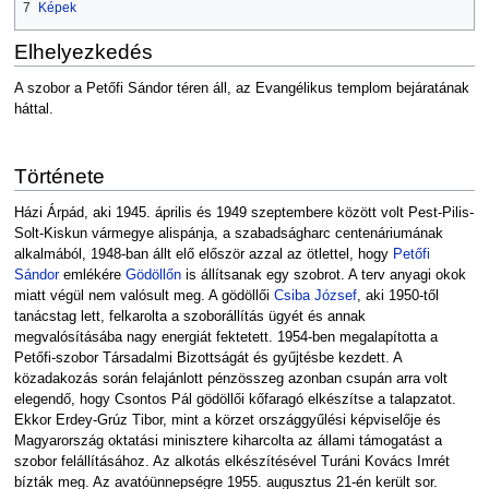
7
Képek
Elhelyezkedés
A szobor a Petőfi Sándor téren áll, az Evangélikus templom bejáratának
háttal.
Története
Házi Árpád, aki 1945. április és 1949 szeptembere között volt Pest-Pilis-
Solt-Kiskun vármegye alispánja, a szabadságharc centenáriumának
alkalmából, 1948-ban állt elő először azzal az ötlettel, hogy
Petőfi
Sándor
emlékére
Gödöllőn
is állítsanak egy szobrot. A terv anyagi okok
miatt végül nem valósult meg. A gödöllői
Csiba József
, aki 1950-től
tanácstag lett, felkarolta a szoborállítás ügyét és annak
megvalósításába nagy energiát fektetett. 1954-ben megalapította a
Petőfi-szobor Társadalmi Bizottságát és gyűjtésbe kezdett. A
közadakozás során felajánlott pénzösszeg azonban csupán arra volt
elegendő, hogy Csontos Pál gödöllői kőfaragó elkészítse a talapzatot.
Ekkor Erdey-Grúz Tibor, mint a körzet országgyűlési képviselője és
Magyarország oktatási minisztere kiharcolta az állami támogatást a
szobor felállításához. Az alkotás elkészítésével Turáni Kovács Imrét
bízták meg. Az avatóünnepségre 1955. augusztus 21-én került sor.