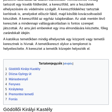
tartozott egy kisebb földterület, a keresztföld, ami a feszületek
elhelyezésére és védelmére szolgált. A keresztföldekhez tartoztak
kerítések is, amelyeket először fából, majd később kovácsoltvasból
készültek. A keresztföld az egyház tulajdonában. Az utak mentén lévő
keresztek a mindennapi vallásgyakorlásban is fontos szerepet
játszottak. Az arra járó embereket egy ima elmondására késztette, főleg
zarándokalt idején.
A katolikus temetőkben mindig elhelyeztek egy központi vagy temetői
keresztnek is hívnak. A temetőkereszt olykor a templomot is
helyettesítette. A keresztet a temetők közepén helyezték el.
Tartalomjegyzék
1
Gödöllői Királyi Kastély
2
Dózsa György út
3
Máriasbesnyő
4
Fenyves
5
Királytelep
6
Premontrei temető
7
Forrás
Gödöllői Királyi Kastély