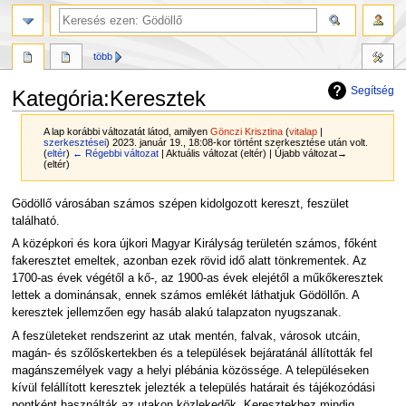
több
Segítség
Kategória
:
Keresztek
A lap korábbi változatát látod, amilyen
Gönczi Krisztina
(
vitalap
|
szerkesztései
)
2023. január 19., 18:08-kor történt szerkesztése után volt.
(
eltér
)
← Régebbi változat
| Aktuális változat (eltér) | Újabb változat→
(eltér)
Ugrás
Ugrás
Gödöllő városában számos szépen kidolgozott kereszt, feszület
a
a
található.
navigációhoz
kereséshez
A középkori és kora újkori Magyar Királyság területén számos, főként
fakeresztet emeltek, azonban ezek rövid idő alatt tönkrementek. Az
1700-as évek végétől a kő-, az 1900-as évek elejétől a műkőkeresztek
lettek a dominánsak, ennek számos emlékét láthatjuk Gödöllőn. A
keresztek jellemzően egy hasáb alakú talapzaton nyugszanak.
A feszületeket rendszerint az utak mentén, falvak, városok utcáin,
magán- és szőlőskertekben és a települések bejáratánál állították fel
magánszemélyek vagy a helyi plébánia közössége. A településeken
kívül felállított keresztek jelezték a település határait és tájékozódási
pontként használták az utakon közlekedők. Keresztekhez mindig