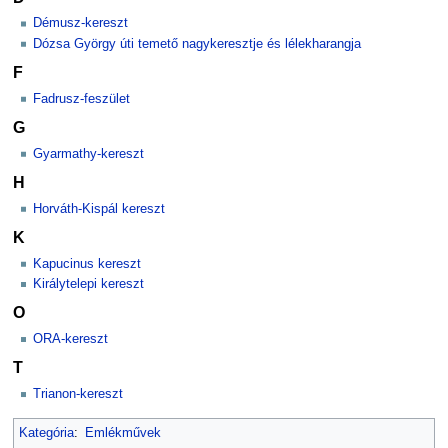
Démusz-kereszt
Dózsa György úti temető nagykeresztje és lélekharangja
F
Fadrusz-feszület
G
Gyarmathy-kereszt
H
Horváth-Kispál kereszt
K
Kapucinus kereszt
Királytelepi kereszt
O
ORA-kereszt
T
Trianon-kereszt
Kategória
:
Emlékművek