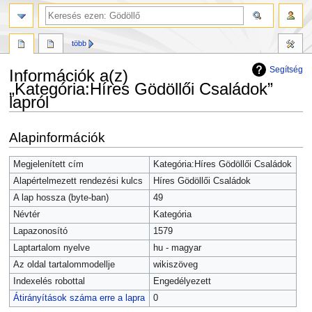
több
Segítség
Információk a(z)
„Kategória:Híres Gödöllői Családok”
lapról
Ugrás
Ugrás
Alapinformációk
a
a
navigációhoz
kereséshez
Megjelenített cím
Kategória:Híres Gödöllői Családok
Alapértelmezett rendezési kulcs
Híres Gödöllői Családok
A lap hossza (byte-ban)
49
Névtér
Kategória
Lapazonosító
1579
Laptartalom nyelve
hu - magyar
Az oldal tartalommodellje
wikiszöveg
Indexelés robottal
Engedélyezett
Átirányítások száma erre a lapra
0