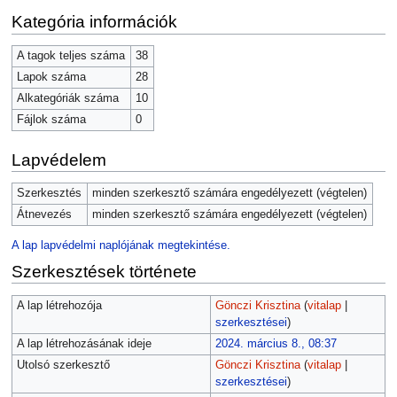
Kategória információk
A tagok teljes száma
38
Lapok száma
28
Alkategóriák száma
10
Fájlok száma
0
Lapvédelem
Szerkesztés
minden szerkesztő számára engedélyezett (végtelen)
Átnevezés
minden szerkesztő számára engedélyezett (végtelen)
A lap lapvédelmi naplójának megtekintése.
Szerkesztések története
A lap létrehozója
Gönczi Krisztina
(
vitalap
|
szerkesztései
)
A lap létrehozásának ideje
2024. március 8., 08:37
Utolsó szerkesztő
Gönczi Krisztina
(
vitalap
|
szerkesztései
)