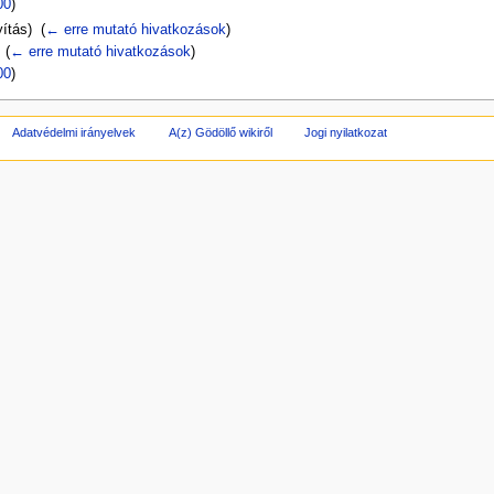
00
)
ítás) ‎
(
← erre mutató hivatkozások
)
‎
(
← erre mutató hivatkozások
)
00
)
Adatvédelmi irányelvek
A(z) Gödöllő wikiről
Jogi nyilatkozat