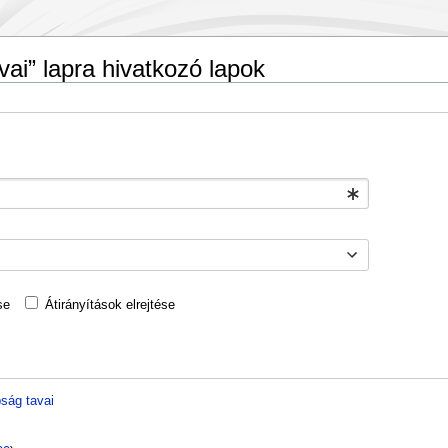
ai” lapra hivatkozó lapok
se
Átirányítások elrejtése
ság tavai