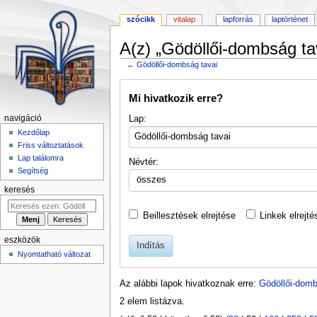
szócikk
vitalap
lapforrás
laptörténet
A(z) „Gödöllői-dombság tav
←
Gödöllői-dombság tavai
Ugrás
Ugrás
Mi hivatkozik erre?
a
a
navigációhoz
kereséshez
Lap:
navigáció
Kezdőlap
Friss változtatások
Lap találomra
Névtér:
Segítség
összes
keresés
Beillesztések elrejtése
Linkek elrejté
eszközök
Indítás
Nyomtatható változat
Az alábbi lapok hivatkoznak erre:
Gödöllői-domb
2 elem listázva.