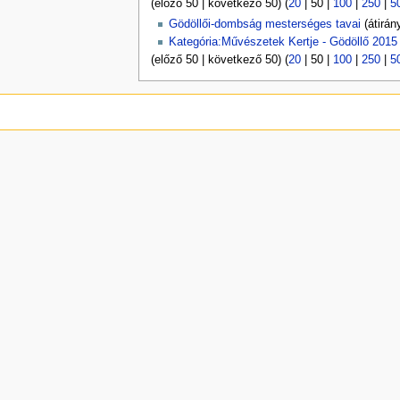
(
előző 50
|
következő 50
) (
20
|
50
|
100
|
250
|
5
Gödöllői-dombság mesterséges tavai
(átirány
Kategória:Művészetek Kertje - Gödöllő 2015
(
előző 50
|
következő 50
) (
20
|
50
|
100
|
250
|
5