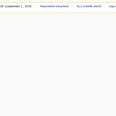
016. szeptember 1., 15:02
Adatvédelmi irányelvek
A(z) Gödöllő wikiről
Jogi n