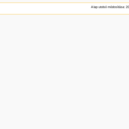
A lap utolsó módosítása: 2