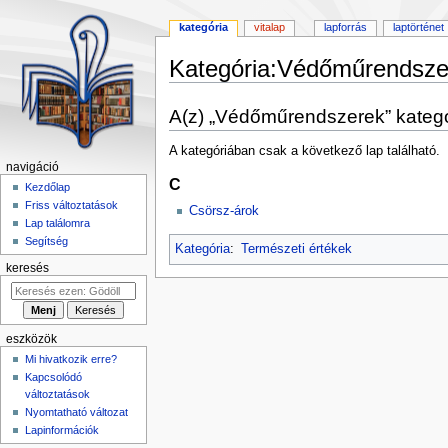
kategória
vitalap
lapforrás
laptörténet
Kategória
:
Védőműrendsze
Ugrás
Ugrás
A(z) „Védőműrendszerek” kategó
a
a
navigációhoz
kereséshez
A kategóriában csak a következő lap található.
navigáció
C
Kezdőlap
Friss változtatások
Csörsz-árok
Lap találomra
Segítség
Kategória
:
Természeti értékek
keresés
eszközök
Mi hivatkozik erre?
Kapcsolódó
változtatások
Nyomtatható változat
Lapinformációk