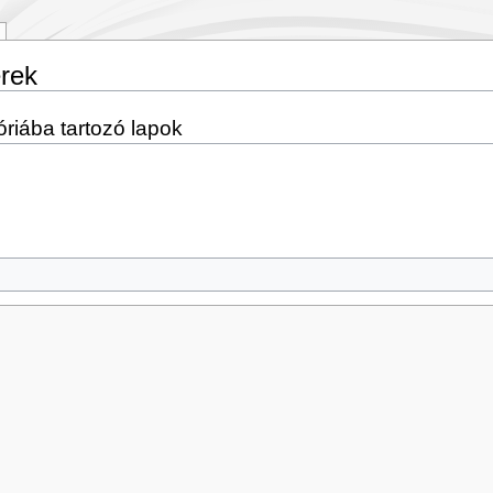
rek
riába tartozó lapok