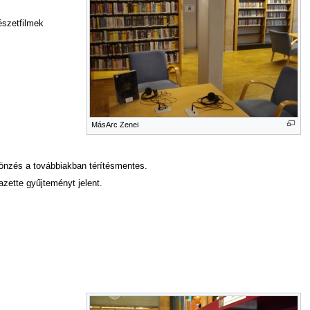
észetfilmek
MásArc Zenei
sönzés a továbbiakban térítésmentes.
zette gyűjteményt jelent.