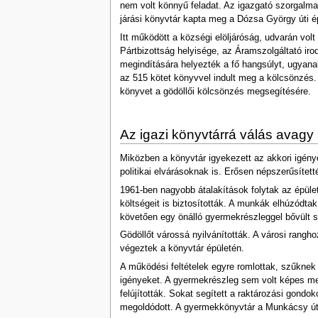
nem volt könnyű feladat. Az igazgató szorgalma
járási könyvtár kapta meg a Dózsa György úti épü
Itt működött a községi elöljáróság, udvarán vol
Pártbizottság helyisége, az Áramszolgáltató iro
megindítására helyezték a fő hangsúlyt, ugyana
az 515 kötet könyvvel indult meg a kölcsönzés.
könyvet a gödöllői kölcsönzés megsegítésére.
Az igazi könyvtárrá válás avag
Miközben a könyvtár igyekezett az akkori igénye
politikai elvárásoknak is. Erősen népszerűsítet
1961-ben nagyobb átalakítások folytak az épület
költségeit is biztosították. A munkák elhúzódta
követően egy önálló gyermekrészleggel bővült s
Gödöllőt várossá nyilvánították. A városi rangho
végeztek a könyvtár épületén.
A működési feltételek egyre romlottak, szűknek
igényeket. A gyermekrészleg sem volt képes me
felújították. Sokat segített a raktározási gondo
megoldódott. A gyermekkönyvtár a Munkácsy úti 