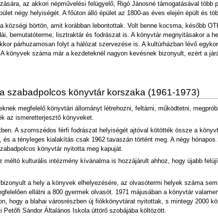
zására, az akkori népművelési felügyelő, Rigó Jánosné támogatásával több p
let négy helyiségét. A főúton álló épület az 1800-as éves elején épült és több
t a községi börtön, amit korábban lebontottak. Volt benne kocsma, később OTP
dái, bemutatóterme, lisztraktár és fodrászat is. A könyvtár megnyitásakor a h
kkor párhuzamosan folyt a hálózat szervezése is. A kultúrházban lévő egyko
 A könyvek száma már a kezdeteknél nagyon kevésnek bizonyult, ezért a járá
y a szabadpolcos könyvtár korszaka (1961-1973)
knek megfelelő könyvtári állományt létrehozni, feltárni, működtetni, megpróbá
ték az ismeretterjesztő könyveket.
ben. A szomszédos férfi fodrászat helyiségét ajtóval kötötték össze a könyvtá
k, és a tényleges kialakítás csak 1962 tavaszán történt meg. A négy hónapos 
zabadpolcos könyvtár nyitotta meg kapuját.
z méltó kulturális intézmény kívánalma is hozzájárult ahhoz, hogy újabb felú
 bizonyult a hely a könyvek elhelyezésére, az olvasótermi helyek száma sem e
gfelelően ellátni a 800 gyermek olvasót. 1971 májusában a könyvtár valamen
kon, hogy a blahai városrészben új fiókkönyvtárat nyitottak, s mintegy 2000 k
Petőfi Sándor Általános Iskola úttörő szobájába költözött.