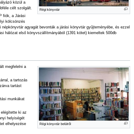
ályázó közül a
féle célt szolgált.
Régi könyvtár
 fiók, a Járási
elyi kölcsönzés
ri népkönyvtár agyagát bevonták a járási könyvtár gyűjteményébe, és ezzel
si hálózat első könyvszállítmányából (1391 kötet) kiemeltek 500db
lt megfelelni a
rral, a tartozás
zárva tartást
jítási munkákat
légítette ki az
nyi helyiségét
ötet elhelyezése
Régi könyvtár belülről