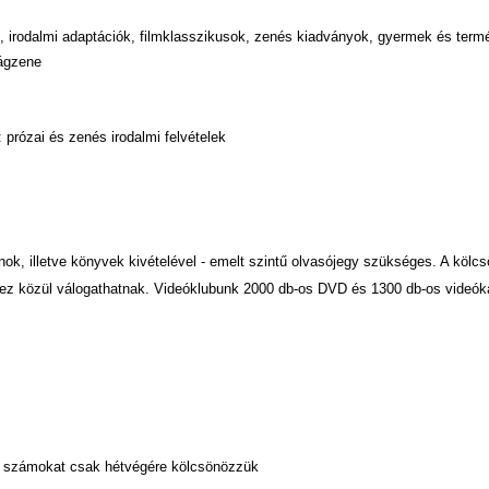
 irodalmi adaptációk, filmklasszikusok, zenés kiadványok, gyermek és term
lágzene
prózai és zenés irodalmi felvételek
k, illetve könyvek kivételével - emelt szintű olvasójegy szükséges. A kölc
ez közül válogathatnak. Videóklubunk 2000 db-os DVD és 1300 db-os videóka
b számokat csak hétvégére kölcsönözzük