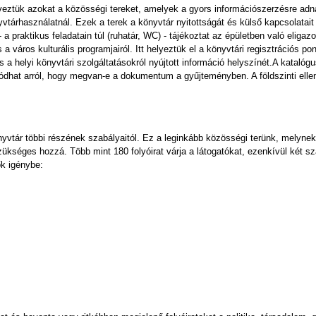
rveztük azokat a közösségi tereket, amelyek a gyors információszerzésre adn
rhasználatnál. Ezek a terek a könyvtár nyitottságát és külső kapcsolatait 
 praktikus feladatain túl (ruhatár, WC) - tájékoztat az épületben való eligazo
 város kulturális programjairól. Itt helyeztük el a könyvtári regisztrációs pon
 a helyi könyvtári szolgáltatásokról nyújtott információ helyszínét.A kataló
zódhat arról, hogy megvan-e a dokumentum a gyűjteményben. A földszinti elle
könyvtár többi részének szabályaitól. Ez a leginkább közösségi terünk, melynek
ükséges hozzá. Több mint 180 folyóirat várja a látogatókat, ezenkívül két s
k igénybe: