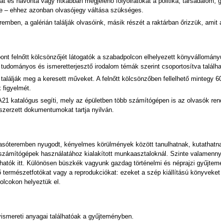
at és havonta vagy ritkábban megjelenő folyóiratokat a politika, társadalom,
tre – ehhez azonban olvasójegy váltása szükséges.
eremben, a galérián találják olvasóink, másik részét a raktárban őrizzük, amit 
ont felnőtt kölcsönzőjét látogatók a szabadpolcon elhelyezett könyvállomány
 tudományos és ismeretterjesztő irodalom témák szerint csoportosítva találh
találják meg a keresett műveket. A felnőtt kölcsönzőben fellelhető mintegy 6
 figyelmét.
 katalógus segíti, mely az épületben több számítógépen is az olvasók rende
zerzett dokumentumokat tartja nyilván.
olvasóteremben nyugodt, kényelmes körülmények között tanulhatnak, kutathatn
 számítógépek használatához kialakított munkaasztaloknál. Szinte valamenny
hatók itt. Különösen büszkék vagyunk gazdag történelmi és néprajzi gyűjtem
 természetfotókat vagy a reprodukciókat: ezeket a szép kiállítású könyveket
olcokon helyeztük el.
yismereti anyagai találhatóak a gyűjteményben.