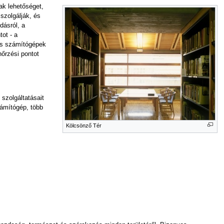
ak lehetőséget,
szolgálják, és
dásról, a
tot - a
gus számítógépek
nőrzési pontot
 szolgáltatásait
zámítógép, több
Kölcsönző Tér