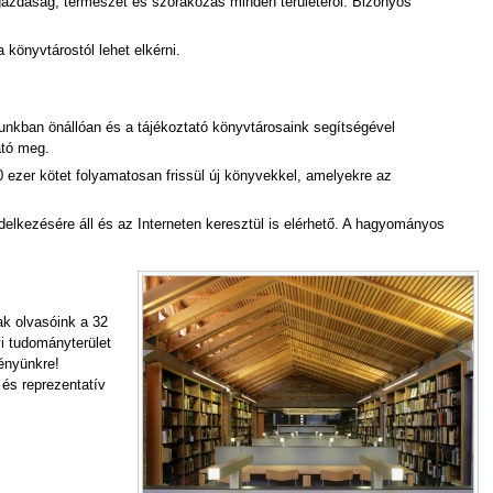
 gazdaság, természet és szórakozás minden területéről. Bizonyos
a könyvtárostól lehet elkérni.
unkban önállóan és a tájékoztató könyvtárosaink segítségével
ató meg.
0 ezer kötet folyamatosan frissül új könyvekkel, amelyekre az
lkezésére áll és az Interneten keresztül is elérhető. A hagyományos
ak olvasóink a 32
i tudományterület
ényünkre!
 és reprezentatív