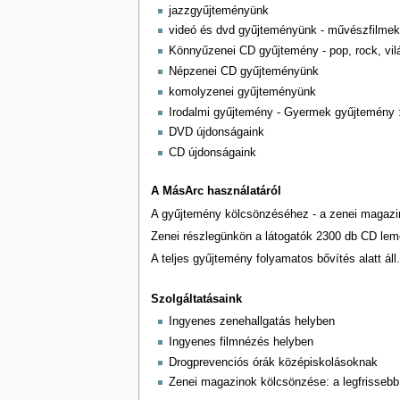
jazzgyűjteményünk
videó és dvd gyűjteményünk - művészfilmek,
Könnyűzenei CD gyűjtemény - pop, rock, vi
Népzenei CD gyűjteményünk
komolyzenei gyűjteményünk
Irodalmi gyűjtemény - Gyermek gyűjtemény : 
DVD újdonságaink
CD újdonságaink
A MásArc használatáról
A gyűjtemény kölcsönzéséhez - a zenei magazino
Zenei részlegünkön a látogatók 2300 db CD lem
A teljes gyűjtemény folyamatos bővítés alatt áll.
Szolgáltatásaink
Ingyenes zenehallgatás helyben
Ingyenes filmnézés helyben
Drogprevenciós órák középiskolásoknak
Zenei magazinok kölcsönzése: a legfrisseb