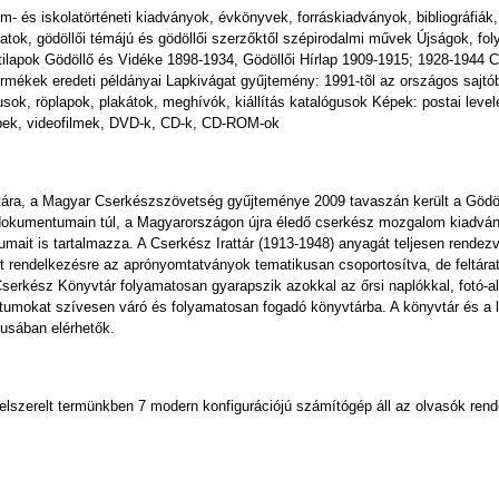
- és iskolatörténeti kiadványok, évkönyvek, forráskiadványok, bibliográfiák, 
ok, gödöllői témájú és gödöllői szerzőktől szépirodalmi művek Újságok, foly
etilapok Gödöllő és Vidéke 1898-1934, Gödöllői Hírlap 1909-1915; 1928-1944
ótermékek eredeti példányai Lapkivágat gyűjtemény: 1991-tõl az országos sajtó
ok, röplapok, plakátok, meghívók, kiállítás katalógusok Képek: postai levele
épek, videofilmek, DVD-k, CD-k, CD-ROM-ok
tára, a Magyar Cserkészszövetség gyűjteménye 2009 tavaszán került a Gödöl
 dokumentumain túl, a Magyarországon újra éledő cserkész mozgalom kiadván
it is tartalmazza. A Cserkész Irattár (1913-1948) anyagát teljesen rendezv
llt rendelkezésre az aprónyomtatványok tematikusan csoportosítva, de feltárat
. A Cserkész Könyvtár folyamatosan gyarapszik azokkal az őrsi naplókkal, fotó
ntumokat szívesen váró és folyamatosan fogadó könyvtárba. A könyvtár és a l
gusában elérhetők.
felszerelt termünkben 7 modern konfigurációjú számítógép áll az olvasók ren