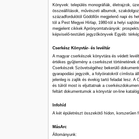
Könyvek: település monográfiák, életrajzok, üzem
összeállítások, művészeti albumok, szakdolgozat
századfordulótól Gödöllőn megjelenő napi és h
tól a Pest Megyei Hírlap, 1980-tól a helyi sajt
megjelent cikkek Aprónyomtatványok: prospektus
képviselő-testületi jegyzőkönyvek Egyéb: térk
Cserkész Könyvtár- és levéltár
A magyar cserkészek könyvtára és védett levél
értékes gyűjtemény a cserkészet történetének
Cserkészek Szövetségéhez bekerülő dokumentuma
gyarapodási jegyzék, a folyóiratokról címlista á
jelenleg is zajlik és évekig tartó feladat lesz
és túlról most is eljuttatnak a cserkészdokume
feltárt dokumentumok a könyvtár on-line kataló
Infohíd
A két épületrészt összekötő hídon, korszerűen 
MásArc
Állományunk: