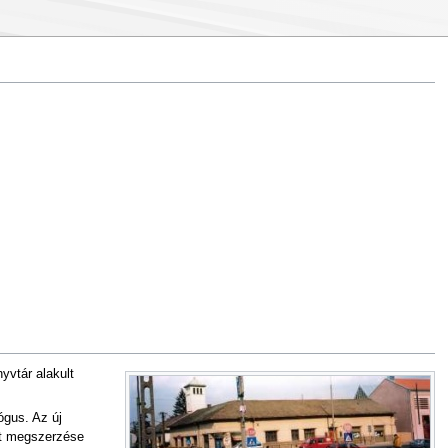
yvtár alakult
ógus. Az új
et megszerzése