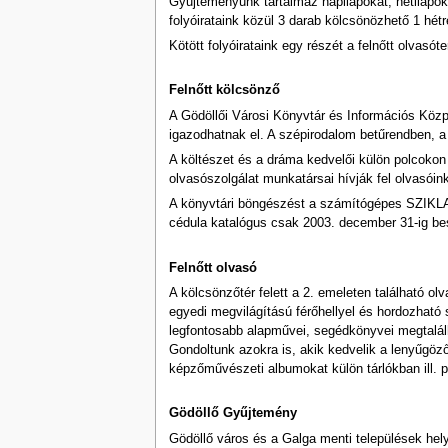
Gyűjteményünk tartalmaz napilapokat, hetilapok
folyóirataink közül 3 darab kölcsönözhető 1 hé
Kötött folyóirataink egy részét a felnőtt olvasót
Felnőtt kölcsönző
A Gödöllői Városi Könyvtár és Információs Közp
igazodhatnak el. A szépirodalom betűrendben, a
A költészet és a dráma kedvelői külön polcokon 
olvasószolgálat munkatársai hívják fel olvasóink
A könyvtári böngészést a számítógépes SZIKLA21
cédula katalógus csak 2003. december 31-ig bes
Felnőtt olvasó
A kölcsönzőtér felett a 2. emeleten található 
egyedi megvilágítású férőhellyel és hordozható
legfontosabb alapművei, segédkönyvei megtalál
Gondoltunk azokra is, akik kedvelik a lenyűgöző
képzőművészeti albumokat külön tárlókban ill. p
Gödöllő Gyűjtemény
Gödöllő város és a Galga menti települések hel