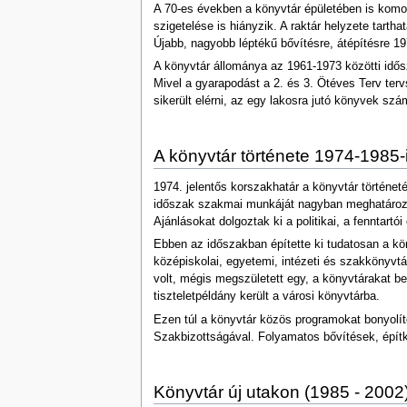
A 70-es években a könyvtár épületében is komoly 
szigetelése is hiányzik. A raktár helyzete tarth
Újabb, nagyobb léptékű bővítésre, átépítésre 197
A könyvtár állománya az 1961-1973 közötti idő
Mivel a gyarapodást a 2. és 3. Ötéves Terv terv
sikerült elérni, az egy lakosra jutó könyvek szá
A könyvtár története 1974-1985-
1974. jelentős korszakhatár a könyvtár történet
időszak szakmai munkáját nagyban meghatározta
Ajánlásokat dolgoztak ki a politikai, a fenntart
Ebben az időszakban építette ki tudatosan a kön
középiskolai, egyetemi, intézeti és szakkönyvtá
volt, mégis megszületett egy, a könyvtárakat b
tiszteletpéldány került a városi könyvtárba.
Ezen túl a könyvtár közös programokat bonyolít
Szakbizottságával. Folyamatos bővítések, épít
Könyvtár új utakon (1985 - 2002