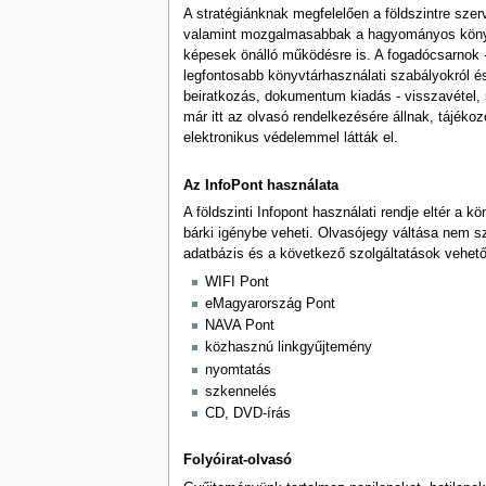
A stratégiánknak megfelelően a földszintre sze
valamint mozgalmasabbak a hagyományos könyvtá
képesek önálló működésre is. A fogadócsarnok - a
legfontosabb könyvtárhasználati szabályokról és a
beiratkozás, dokumentum kiadás - visszavétel, s
már itt az olvasó rendelkezésére állnak, tájéko
elektronikus védelemmel látták el.
Az InfoPont használata
A földszinti Infopont használati rendje eltér a 
bárki igénybe veheti. Olvasójegy váltása nem sz
adatbázis és a következő szolgáltatások vehető
WIFI Pont
eMagyarország Pont
NAVA Pont
közhasznú linkgyűjtemény
nyomtatás
szkennelés
CD, DVD-írás
Folyóirat-olvasó