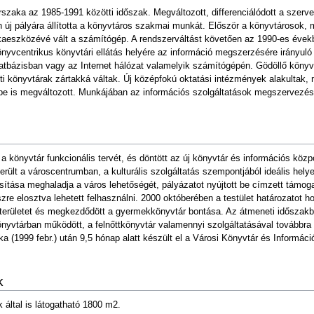
szaka az 1985-1991 közötti időszak. Megváltozott, differenciálódott a szerve
en új pályára állította a könyvtáros szakmai munkát. Először a könyvtárosok, 
nkaeszközévé vált a számítógép. A rendszerváltást követően az 1990-es évek
yvcentrikus könyvtári ellátás helyére az információ megszerzésére irányuló
bázisban vagy az Internet hálózat valamelyik számítógépén. Gödöllő könyvtá
i könyvtárak zártakká váltak. Új középfokú oktatási intézmények alakultak,
pe is megváltozott. Munkájában az információs szolgáltatások megszervezése 
 a könyvtár funkcionális tervét, és döntött az új könyvtár és információs köz
került a városcentrumban, a kulturális szolgáltatás szempontjából ideális hely
ítása meghaladja a város lehetőségét, pályázatot nyújtott be címzett támoga
észre elosztva lehetett felhasználni. 2000 októberében a testület határozatot 
területet és megkezdődött a gyermekkönyvtár bontása. Az átmeneti időszakb
önyvtárban működött, a felnőttkönyvtár valamennyi szolgáltatásával továbbra 
a (1999 febr.) után 9,5 hónap alatt készült el a Városi Könyvtár és Informác
k
által is látogatható 1800 m2.