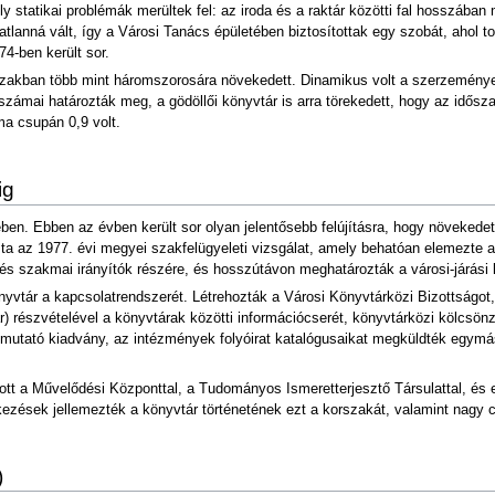
statikai problémák merültek fel: az iroda és a raktár közötti fal hosszában me
atatlanná vált, így a Városi Tanács épületében biztosítottak egy szobát, ahol t
4-ben került sor.
szakban több mint háromszorosára növekedett. Dinamikus volt a szerzeménye
számai határozták meg, a gödöllői könyvtár is arra törekedett, hogy az idősz
ma csupán 0,9 volt.
ig
ében. Ebben az évben került sor olyan jelentősebb felújításra, hogy növekedet
 az 1977. évi megyei szakfelügyeleti vizsgálat, amely behatóan elemezte a 
ói és szakmai irányítók részére, és hosszútávon meghatározták a városi-járási
yvtár a kapcsolatrendszerét. Létrehozták a Városi Könyvtárközi Bizottságot,
r) részvételével a könyvtárak közötti információcserét, könyvtárközi kölcsön
emutató kiadvány, az intézmények folyóirat katalógusaikat megküldték egymá
ott a Művelődési Központtal, a Tudományos Ismeretterjesztő Társulattal, és 
kezések jellemezték a könyvtár történetének ezt a korszakát, valamint nagy
)