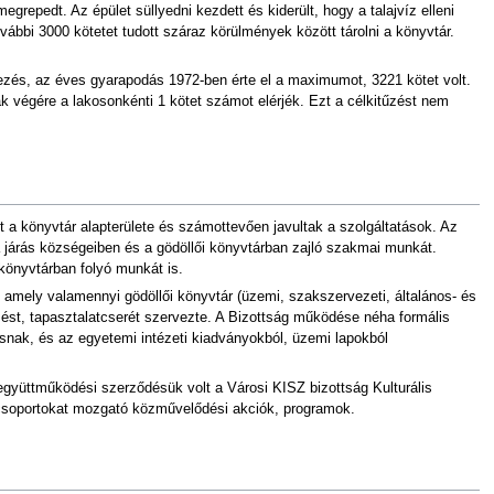
grepedt. Az épület süllyedni kezdett és kiderült, hogy a talajvíz elleni
ovábbi 3000 kötetet tudott száraz körülmények között tárolni a könyvtár.
zés, az éves gyarapodás 1972-ben érte el a maximumot, 3221 kötet volt.
ak végére a lakosonkénti 1 kötet számot elérjék. Ezt a célkitűzést nem
t a könyvtár alapterülete és számottevően javultak a szolgáltatások. Az
járás községeiben és a gödöllői könyvtárban zajló szakmai munkát.
 könyvtárban folyó munkát is.
 amely valamennyi gödöllői könyvtár (üzemi, szakszervezeti, általános- és
zést, tapasztalatcserét szervezte. A Bizottság működése néha formális
snak, és az egyetemi intézeti kiadványokból, üzemi lapokból
együttműködési szerződésük volt a Városi KISZ bizottság Kulturális
 csoportokat mozgató közművelődési akciók, programok.