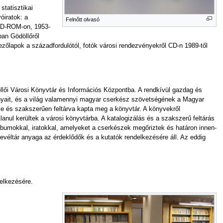
statisztikai
óiratok: a
Felnőtt olvasó
 CD-ROM-on, 1953-
ban Gödöllőről
zőlapok a századfordulótól, fotók városi rendezvényekről CD-n 1989-től
lői Városi Könyvtár és Információs Központba. A rendkívül gazdag és
yait, és a világ valamennyi magyar cserkész szövetségének a Magyar
e és szakszerűen feltárva kapta meg a könyvtár. A könyvekről
lanul kerültek a városi könyvtárba. A katalogizálás és a szakszerű feltárás
-albumokkal, iratokkal, amelyeket a cserkészek megőriztek és határon innen-
evéltár anyaga az érdeklődők és a kutatók rendelkezésére áll. Az eddig
delkezésére.