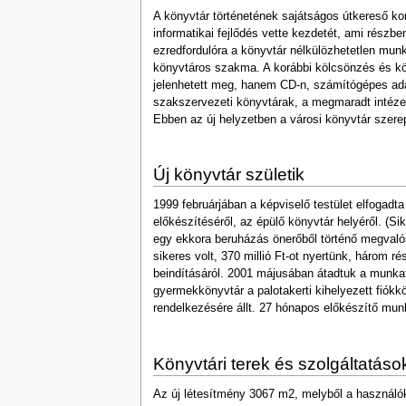
A könyvtár történetének sajátságos útkereső kor
informatikai fejlődés vette kezdetét, ami részb
ezredfordulóra a könyvtár nélkülözhetetlen mu
könyvtáros szakma. A korábbi kölcsönzés és kön
jelenhetett meg, hanem CD-n, számítógépes adat
szakszervezeti könyvtárak, a megmaradt intézet
Ebben az új helyzetben a városi könyvtár szere
Új könyvtár születik
1999 februárjában a képviselő testület elfogadta
előkészítéséről, az épülő könyvtár helyéről. (Si
egy ekkora beruházás önerőből történő megvalós
sikeres volt, 370 millió Ft-ot nyertünk, három r
beindításáról. 2001 májusában átadtuk a munka
gyermekkönyvtár a palotakerti kihelyezett fiókk
rendelkezésére állt. 27 hónapos előkészítő munk
Könyvtári terek és szolgáltatáso
Az új létesítmény 3067 m2, melyből a használók 