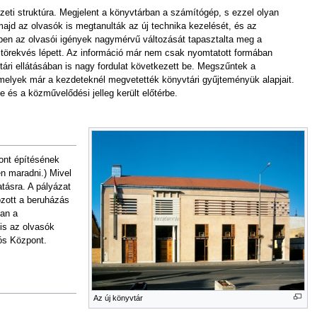
zeti struktúra. Megjelent a könyvtárban a számítógép, s ezzel olyan
majd az olvasók is megtanulták az új technika kezelését, és az
ben az olvasói igények nagymérvű változását tapasztalta meg a
 törekvés lépett. Az információ már nem csak nyomtatott formában
ri ellátásában is nagy fordulat következett be. Megszűntek a
 melyek már a kezdeteknél megvetették könyvtári gyűjteményük alapjait.
és a közművelődési jelleg került előtérbe.
pont építésének
en maradni.) Mivel
tásra. A pályázat
hozott a beruházás
an a
is az olvasók
iós Központ.
Az új könyvtár