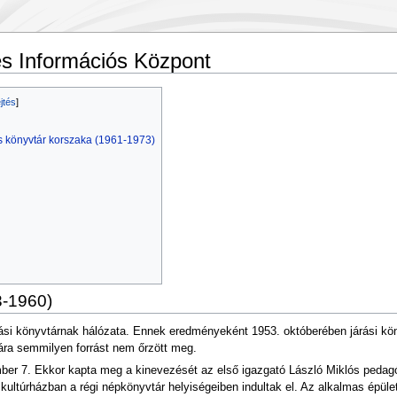
és Információs Központ
s könyvtár korszaka (1961-1973)
3-1960)
árási könyvtárnak hálózata. Ennek eredményeként 1953. októberében járási kön
ttára semmilyen forrást nem őrzött meg.
ber 7. Ekkor kapta meg a kinevezését az első igazgató László Miklós pedag
ultúrházban a régi népkönyvtár helyiségeiben indultak el. Az alkalmas épül