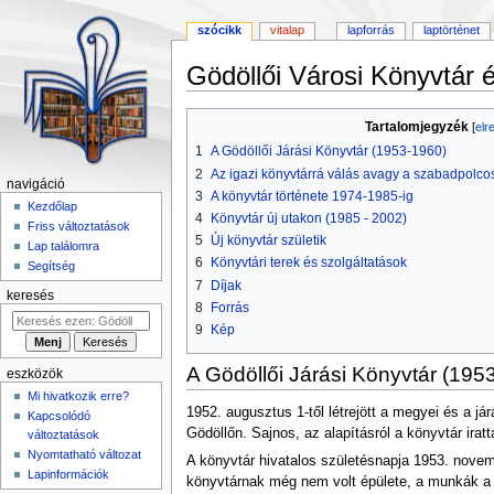
szócikk
vitalap
lapforrás
laptörténet
Gödöllői Városi Könyvtár 
Ugrás
Ugrás
Tartalomjegyzék
a
a
1
A Gödöllői Járási Könyvtár (1953-1960)
navigációhoz
kereséshez
2
Az igazi könyvtárrá válás avagy a szabadpolco
navigáció
3
A könyvtár története 1974-1985-ig
Kezdőlap
4
Könyvtár új utakon (1985 - 2002)
Friss változtatások
5
Új könyvtár születik
Lap találomra
6
Könyvtári terek és szolgáltatások
Segítség
7
Díjak
keresés
8
Forrás
9
Kép
A Gödöllői Járási Könyvtár (195
eszközök
Mi hivatkozik erre?
1952. augusztus 1-től létrejött a megyei és a j
Kapcsolódó
Gödöllőn. Sajnos, az alapításról a könyvtár ira
változtatások
Nyomtatható változat
A könyvtár hivatalos születésnapja 1953. novem
Lapinformációk
könyvtárnak még nem volt épülete, a munkák a k