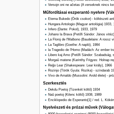
Versojn oni ne aĉetas (A verseknek nincs ke
Műfordításai eszperantó nyelvre (Vá
Eterna Bukedo (Örök csokor) - költészeti an
Hungara Antologio (Magyar antológia) 1933, 
Infero (Dante: Pokol), 1933, 1979
Johano la Brava (Petőfi Sándor: János vitéz
La Floroj de l'Malbono (Baudelaire: A rossz v
La Taglibro (Goethe: A napló), 1984
la Tragedio de l'Homo (Madách: Az ember tra
Libero kaj Amo (Petőfi Sándor: Szabadság, 
Morgaŭ matene (Karinthy Frigyes: Holnap reg
Reĝo Lear (Shakespeare: Lear király), 1966
Rozinjo (Török Gyula: Rozika) - színdarab 1
Vivo de Arnaldo (Mussolini: Arold élete) - pr
Szerkesztés
Dekdu Poetoj (Tizenkét költő) 1934
Naŭ poetoj (Kilenc költő) 1938, 1989
Enciklopedio de Esperanto[1] / red. L. Kökény
Nyelvészeti és prózai művek (Váloga
8000 frazeologiaj esprimoj (8000 frazeológia