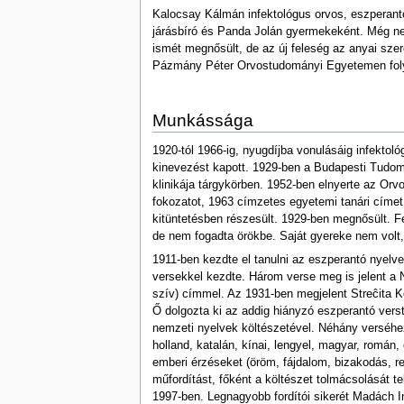
Kalocsay Kálmán infektológus orvos, eszperantó
járásbíró és Panda Jolán gyermekeként. Még ne
ismét megnősült, de az új feleség az anyai sze
Pázmány Péter Orvostudományi Egyetemen folyta
Munkássága
1920-tól 1966-ig, nyugdíjba vonulásáig infekto
kinevezést kapott. 1929-ben a Budapesti Tudo
klinikája tárgykörben. 1952-ben elnyerte az 
fokozatot, 1963 címzetes egyetemi tanári címe
kitüntetésben részesült. 1929-ben megnősült. Fe
de nem fogadta örökbe. Saját gyereke nem volt, 
1911-ben kezdte el tanulni az eszperantó nyelv
versekkel kezdte. Három verse meg is jelent a 
szív) címmel. Az 1931-ben megjelent Streĉita Ko
Ő dolgozta ki az addig hiányzó eszperantó vers
nemzeti nyelvek költészetével. Néhány verséhez 
holland, katalán, kínai, lengyel, magyar, román,
emberi érzéseket (öröm, fájdalom, bizakodás, r
műfordítást, főként a költészet tolmácsolását te
1997-ben. Legnagyobb fordítói sikerét Madách Im