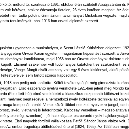
 költő, műfordító, szerkesztő 1891. október 6-án született Abaújszántón dr.
m volt kétéves, amikor édesanyja fiatalon, 26 éves korában meghalt. Az éd
retetet nem tudta pótolni. Gimnáziumi tanulmányait Miskolcon végezte, majd 
tta tanulmányait, ahol 1916-ban orvosi diplomát szerzett.
lógusként ugyanazon a munkahelyen, a Szent László Kórházban dolgozott. 192
mányegyetem Orvosi Karán egyetemi magántanári képesítést szerzett a Járv
Orvostudományok kandidátusa, majd 1958-ban az Orvostudományok doktora tu
t kapott. Elismert szakember volt tudományos kutatóként és szakíróként, és
lesége, Vangel Margit elvált asszony volt egy 9 éves kislánnyal, akiről péld
féltestvéreivel sem tartott szoros kapcsolatot.
et, 1913-ban pedig már tanította. Költői tevékenységét még gimnazista koráb
Nyugatban. Első eszperantó nyelvű verskötete 1921-ben jelent meg Mondo kaj
rdo (Feszített húr) című verskötetét a klasszikus eszperantó költészet kezde
tant, melynek segítségével a nemzetközi nyelv költészete technikailag egyenr
maga komponált zenét. Versei közül többet nemzeti nyelvekre (angol, cseh, fi
 orosz, svéd, vietnami) is lefordítottak. Kalocsay verseiben – megszólaltatva 
eménytelenség, szerelem) – jól használja az eszperantó nyelv hajlékonyságá
kintette. Első nagyobb fordítói vállalkozása Petőfi Sándor János vitéze volt.
re Az ember tragédiája átültetésével érte el (1924, 1965). Az 1933-ban megje