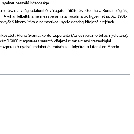
s nyelvet beszélő közönsége.
y része a világirodalomból válogatott átültetés. Goethe a Római elégiák,
A vihar felkeltik a nem eszperantista irodalmárok figyelmét is. Az 1981-
meggyőző bizonyítéka a nemzetközi nyelv gazdag kifejező erejének,
zerkesztett Plena Gramatiko de Esperanto (Az eszperantó teljes nyelvtana),
című 6000 magyar-eszperantó kifejezést tartalmazó frazeológiai
eszperantó nyelvű irodalmi és művészeti folyóirat a Literatura Mondo