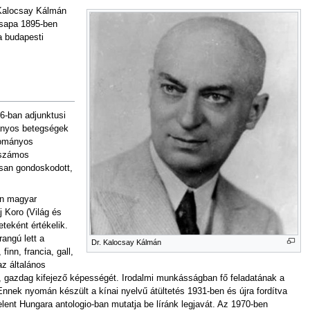
 Kalocsay Kálmán
esapa 1895-ben
a budapesti
6-ban adjunktusi
ányos betegségek
dományos
 számos
ásan gondoskodott,
an magyar
 Koro (Világ és
teként értékelik.
angú lett a
Dr. Kalocsay Kálmán
nn, francia, gall,
az általános
t, gazdag kifejező képességét. Irodalmi munkásságban fő feladatának a
 Ennek nyomán készült a kínai nyelvű átültetés 1931-ben és újra fordítva
lent Hungara antologio-ban mutatja be líránk legjavát. Az 1970-ben