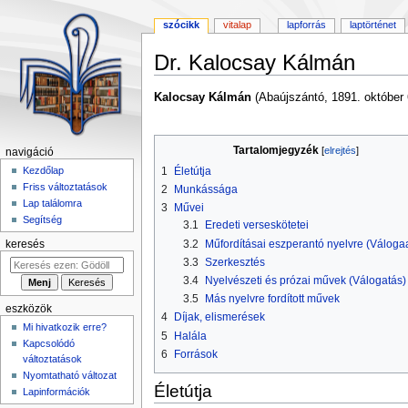
szócikk
vitalap
lapforrás
laptörténet
Dr. Kalocsay Kálmán
Ugrás
Ugrás
Kalocsay Kálmán
(Abaújszántó, 1891. október 6
a
a
navigációhoz
kereséshez
Tartalomjegyzék
navigáció
1
Életútja
Kezdőlap
Friss változtatások
2
Munkássága
Lap találomra
3
Művei
Segítség
3.1
Eredeti verseskötetei
3.2
Műfordításai eszperantó nyelvre (Váloga
keresés
3.3
Szerkesztés
3.4
Nyelvészeti és prózai művek (Válogatás)
3.5
Más nyelvre fordított művek
eszközök
4
Díjak, elismerések
Mi hivatkozik erre?
5
Halála
Kapcsolódó
6
Források
változtatások
Nyomtatható változat
Életútja
Lapinformációk