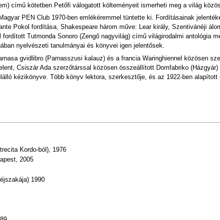
m) című kötetben Petőfi válogatott költeményeit ismerheti meg a világ közö
 Magyar PEN Club 1970-ben emlékéremmel tüntette ki. Fordításainak jelentéken
te Pokol fordítása, Shakespeare három műve: Lear király, Szentivánéji álom, 
 fordított Tutmonda Sonoro (Zengő nagyvilág) című világirodalmi antológia 
ában nyelvészeti tanulmányai és könyvei igen jelentősek.
a Parnasa gvidlibro (Parnasszusi kalauz) és a francia Waringhiennel közösen s
lent, Csiszár Ada szerzőtárssal közösen összeállított Domfabriko (Házgyár) 
lló kézikönyve. Több könyv lektora, szerkesztője, és az 1922-ben alapított 
trecita Kordo-ból), 1976
dapest, 2005
 éjszakája) 1990
989