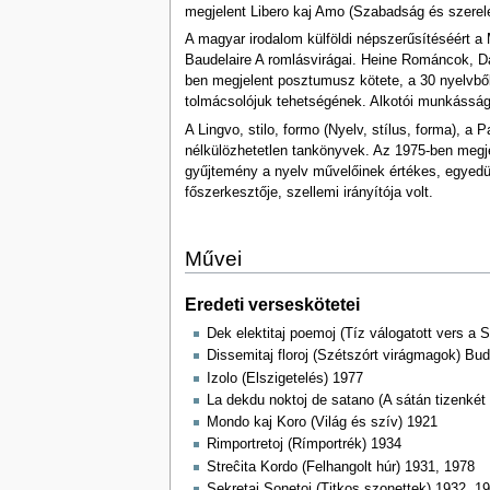
megjelent Libero kaj Amo (Szabadság és szerele
A magyar irodalom külföldi népszerűsítéséért a
Baudelaire A romlásvirágai. Heine Románcok, Dan
ben megjelent posztumusz kötete, a 30 nyelvből
tolmácsolójuk tehetségének. Alkotói munkásság
A Lingvo, stilo, formo (Nyelv, stílus, forma), 
nélkülözhetetlen tankönyvek. Az 1975-ben megje
gyűjtemény a nyelv művelőinek értékes, egyedülá
főszerkesztője, szellemi irányítója volt.
Művei
Eredeti verseskötetei
Dek elektitaj poemoj (Tíz válogatott vers a S
Dissemitaj floroj (Szétszórt virágmagok) Bu
Izolo (Elszigetelés) 1977
La dekdu noktoj de satano (A sátán tizenkét
Mondo kaj Koro (Világ és szív) 1921
Rimportretoj (Rímportrék) 1934
Streĉita Kordo (Felhangolt húr) 1931, 1978
Sekretaj Sonetoj (Titkos szonettek) 1932, 1