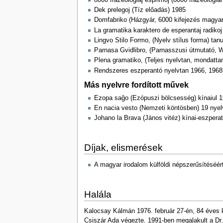
Dek prelegoj (Tíz előadás) 1985
Domfabriko (Házgyár, 6000 kifejezés magya
La gramatika karaktero de esperantaj radiko
Lingvo Stilo Formo, (Nyelv stílus forma) ta
Parnasa Gvidlibro, (Parnasszusi útmutató, 
Plena gramatiko, (Teljes nyelvtan, mondatt
Rendszeres eszperantó nyelvtan 1966, 1968
Más nyelvre fordított művek
Ezopa saĝo (Ezópuszi bölcsesség) kínaiul 
En nacia vesto (Nemzeti köntösben) 19 nye
Johano la Brava (János vitéz) kínai-eszper
Díjak, elismerések
A magyar irodalom külföldi népszerűsítéséér
Halála
Kalocsay Kálmán 1976. február 27-én, 84 éves k
Csiszár Ada végezte. 1991-ben megalakult a Dr