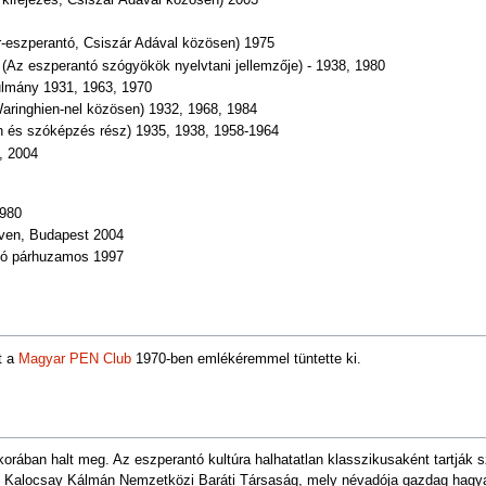
r-eszperantó, Csiszár Adával közösen) 1975
j (Az eszperantó szógyökök nyelvtani jellemzője) - 1938, 1980
nulmány 1931, 1963, 1970
Waringhien-nel közösen) 1932, 1968, 1984
an és szóképzés rész) 1935, 1938, 1958-1964
, 2004
1980
lven, Budapest 2004
ató párhuzamos 1997
t a
Magyar PEN Club
1970-ben emlékéremmel tüntette ki.
orában halt meg. Az eszperantó kultúra halhatatlan klasszikusaként tartják
. Kalocsay Kálmán Nemzetközi Baráti Társaság, mely névadója gazdag hagyat