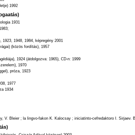
letje) 1992
logaatás)
tologia 1931
1983;
), 1923, 1948, 1984, képregény 2001
irágai) (közös fordítás), 1957
gédiája), 1924 (átdolgozva: 1965), CD-n: 1999
szerelem), 1970
gel), próza, 1923
938, 1977
óza 1934
, V. Bleier ; la lingvo-fakon K. Kalocsay ; iniciatinto-cefredaktoro I. Sirjaev.
tás)
i kifejezés, Csiszár Adával közösen) 2003