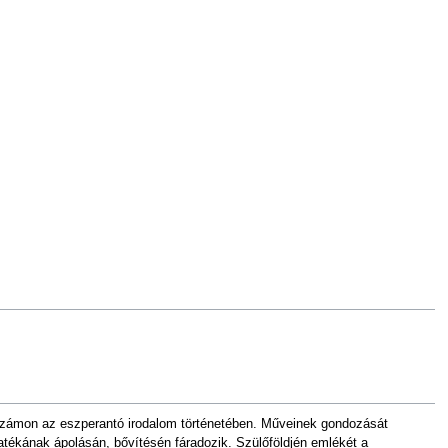
 számon az eszperantó irodalom történetében. Műveinek gondozását
ékának ápolásán, bővítésén fáradozik. Szülőföldjén emlékét a