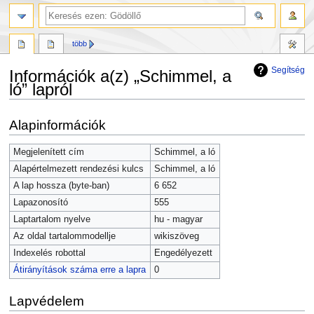
több
Segítség
Információk a(z) „Schimmel, a
ló” lapról
Ugrás
Ugrás
Alapinformációk
a
a
navigációhoz
kereséshez
Megjelenített cím
Schimmel, a ló
Alapértelmezett rendezési kulcs
Schimmel, a ló
A lap hossza (byte-ban)
6 652
Lapazonosító
555
Laptartalom nyelve
hu - magyar
Az oldal tartalommodellje
wikiszöveg
Indexelés robottal
Engedélyezett
Átirányítások száma erre a lapra
0
Lapvédelem