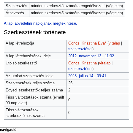
Szerkesztés
minden szerkesztő számára engedélyezett (végtelen)
Átnevezés
minden szerkesztő számára engedélyezett (végtelen)
A lap lapvédelmi naplójának megtekintése.
Szerkesztések története
A lap létrehozója
Gönczi Krisztina Éva*
(
vitalap
|
szerkesztései
)
A lap létrehozásának ideje
2012. november 13., 11:32
Utolsó szerkesztő
Gönczi Krisztina
(
vitalap
|
szerkesztései
)
Az utolsó szerkesztés ideje
2025. július 14., 09:41
Szerkesztések teljes száma
25
Egyedi szerkesztők teljes száma
2
Friss változtatások száma (elmúlt
0
90 nap alatt)
Friss változtatások
0
szerkesztőinek száma
navigáció