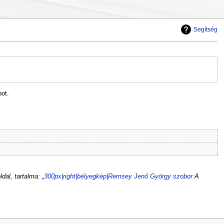
Segítség
bot.
ldal, tartalma: „
300px|right|bélyegkép|Remsey Jenő György szobor
A