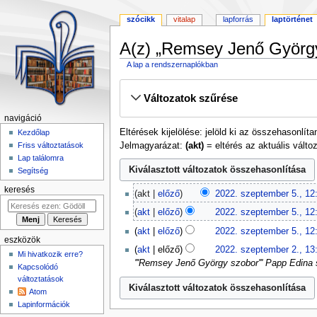
szócikk
vitalap
lapforrás
laptörténet
A(z) „Remsey Jenő György
A lap a rendszernaplókban
Ugrás
Ugrás
Változatok szűrése
a
a
navigációhoz
kereséshez
navigáció
Eltérések kijelölése: jelöld ki az összehasonlít
Kezdőlap
Jelmagyarázat:
(akt)
= eltérés az aktuális változ
Friss változtatások
Lap találomra
Segítség
2022.
keresés
akt
előző
2022. szeptember 5., 12
szeptember
N
akt
előző
2022. szeptember 5., 12
5.
i
N
akt
előző
2022. szeptember 5., 12
n
i
eszközök
N
2022.
c
akt
előző
2022. szeptember 2., 13
n
Mi hivatkozik erre?
i
szeptember
s
'''Remsey Jenő György szobor''' Papp Edina
c
Kapcsolódó
n
2.
s
s
változtatások
c
z
Atom
s
s
e
Lapinformációk
z
s
r