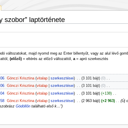
 szobor” laptörténete
andó változatokat, majd nyomd meg az Enter billentyűt, vagy az alul lévő gom
attól,
(előző)
= eltérés az előző változattól,
a
= apró szerkesztés
:06
‎
Gönczi Krisztina
vitalap
szerkesztései
‎
3 101 bájt
0
‎
:06
‎
Gönczi Krisztina
vitalap
szerkesztései
‎
3 101 bájt
0
‎
:04
‎
Gönczi Krisztina
vitalap
szerkesztései
‎
3 101 bájt
+138
‎
:58
‎
Gönczi Krisztina
vitalap
szerkesztései
‎
2 963 bájt
+2 963
‎
Új o
 szobrász
Gödöllőn
található első k…”