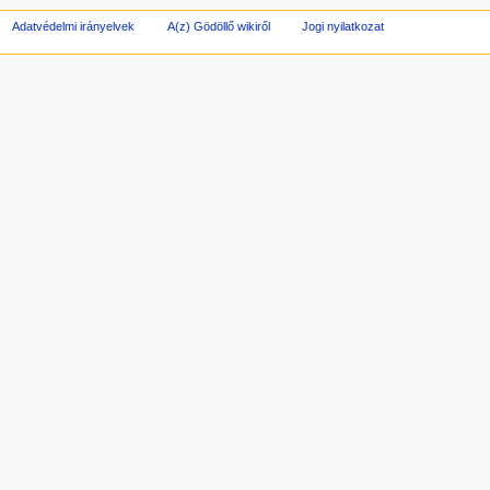
Adatvédelmi irányelvek
A(z) Gödöllő wikiről
Jogi nyilatkozat