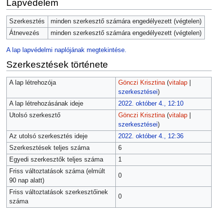
Lapvédelem
Szerkesztés
minden szerkesztő számára engedélyezett (végtelen)
Átnevezés
minden szerkesztő számára engedélyezett (végtelen)
A lap lapvédelmi naplójának megtekintése.
Szerkesztések története
A lap létrehozója
Gönczi Krisztina
(
vitalap
|
szerkesztései
)
A lap létrehozásának ideje
2022. október 4., 12:10
Utolsó szerkesztő
Gönczi Krisztina
(
vitalap
|
szerkesztései
)
Az utolsó szerkesztés ideje
2022. október 4., 12:36
Szerkesztések teljes száma
6
Egyedi szerkesztők teljes száma
1
Friss változtatások száma (elmúlt
0
90 nap alatt)
Friss változtatások szerkesztőinek
0
száma