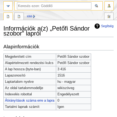
több
Segítség
Információk a(z) „Petőfi Sándor
szobor” lapról
Ugrás
Ugrás
Alapinformációk
a
a
navigációhoz
kereséshez
Megjelenített cím
Petőfi Sándor szobor
Alapértelmezett rendezési kulcs
Petőfi Sándor szobor
A lap hossza (byte-ban)
3 416
Lapazonosító
1516
Laptartalom nyelve
hu - magyar
Az oldal tartalommodellje
wikiszöveg
Indexelés robottal
Engedélyezett
Átirányítások száma erre a lapra
0
Tartalmi lapnak számít
Igen