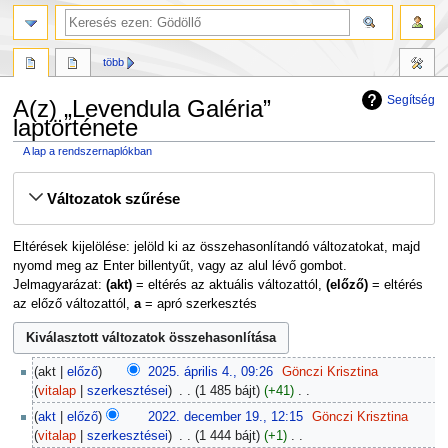
több
Segítség
A(z) „Levendula Galéria”
laptörténete
A lap a rendszernaplókban
Ugrás
Ugrás
Változatok szűrése
a
a
navigációhoz
kereséshez
Eltérések kijelölése: jelöld ki az összehasonlítandó változatokat, majd
nyomd meg az Enter billentyűt, vagy az alul lévő gombot.
Jelmagyarázat:
(akt)
= eltérés az aktuális változattól,
(előző)
= eltérés
az előző változattól,
a
= apró szerkesztés
2025.
akt
előző
2025. április 4., 09:26
‎
Gönczi Krisztina
április
vitalap
szerkesztései
‎
1 485 bájt
+41
‎
4.
N
2022.
akt
előző
2022. december 19., 12:15
‎
Gönczi Krisztina
i
december
vitalap
szerkesztései
‎
1 444 bájt
+1
‎
n