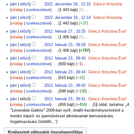
19.
N
akt
előző
2022. december 19., 12:15
‎
Gönczi Krisztina
c
i
vitalap
szerkesztései
‎
1 443 bájt
0
‎
s
n
N
s
akt
előző
2022. december 19., 12:14
‎
Gönczi Krisztina
c
i
z
vitalap
szerkesztései
‎
1 443 bájt
+37
‎
s
n
e
N
2012.
s
akt
előző
2012. február 27., 10:25
‎
Gönczi Krisztina Éva*
c
r
i
február
z
vitalap
szerkesztései
‎
1 406 bájt
0
‎
s
k
n
27.
e
N
2012.
s
akt
előző
2012. február 23., 09:59
‎
Gönczi Krisztina Éva*
e
c
r
i
február
z
vitalap
szerkesztései
‎
1 406 bájt
+797
‎
s
s
k
n
23.
e
N
z
s
akt
előző
2012. február 23., 09:43
‎
Gönczi Krisztina Éva*
e
c
r
i
t
z
vitalap
szerkesztései
‎
609 bájt
−1
‎
s
s
k
n
é
e
N
z
s
akt
előző
2012. február 23., 09:43
‎
Gönczi Krisztina Éva*
e
c
s
r
i
t
z
vitalap
szerkesztései
‎
610 bájt
+12
‎
s
s
i
k
n
é
e
N
z
s
ö
akt
előző
2012. február 23., 09:42
‎
Gönczi Krisztina Éva*
e
c
s
r
i
t
z
s
vitalap
szerkesztései
‎
598 bájt
+139
‎
s
s
i
k
n
é
e
s
N
z
s
ö
akt
előző
2012. február 23., 09:41
‎
Gönczi Krisztina Éva*
e
c
s
r
z
i
t
z
s
vitalap
szerkesztései
‎
459 bájt
+459
‎
Új oldal, tartalma: „A
s
s
i
k
e
n
é
e
s
'''Levendula Galéria''' 2008-ban nyílt, önálló kezdeményezésként a
z
s
ö
e
f
c
s
r
z
kortárs képző- és iparművészet alkotásainak bemutatására,
t
z
s
s
o
s
i
k
e
forgalmazására Gödöllő…”
é
e
s
z
g
s
ö
e
f
s
r
z
t
l
z
s
s
o
i