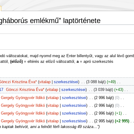
lágháborús emlékmű” laptörténete
andó változatokat, majd nyomd meg az Enter billentyűt, vagy az alul lévő gom
attól,
(előző)
= eltérés az előző változattól,
a
= apró szerkesztés
Gönczi Krisztina Éva*
vitalap
szerkesztései
‎
3 088 bájt
+49
‎
17
‎
Gönczi Krisztina Éva*
vitalap
szerkesztései
‎
3 039 bájt
+43
‎
Gergely Gyöngyvér Ildikó
vitalap
szerkesztései
‎
2 996 bájt
0
‎
Gergely Gyöngyvér Ildikó
vitalap
szerkesztései
‎
2 996 bájt
0
‎
Gergely Gyöngyvér Ildikó
vitalap
szerkesztései
‎
2 996 bájt
+1
‎
Gergely Gyöngyvér Ildikó
vitalap
szerkesztései
‎
2 995 bájt
+2 995
‎
n kaptak behívót, ami a felnőtt férfi lakosság 49 száza…”