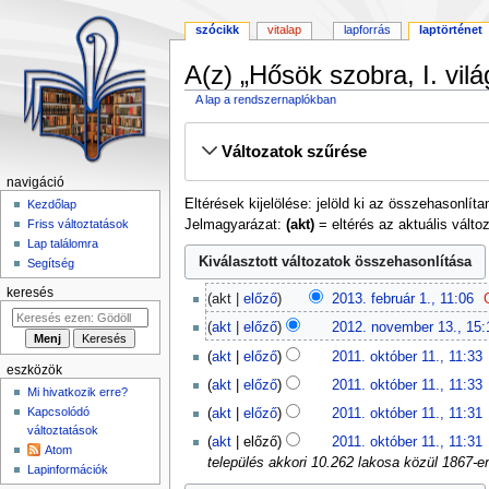
szócikk
vitalap
lapforrás
laptörténet
A(z) „Hősök szobra, I. vi
A lap a rendszernaplókban
Ugrás
Ugrás
Változatok szűrése
a
a
navigációhoz
kereséshez
navigáció
Eltérések kijelölése: jelöld ki az összehasonlít
Kezdőlap
Jelmagyarázat:
(akt)
= eltérés az aktuális változ
Friss változtatások
Lap találomra
Segítség
2013.
keresés
akt
előző
2013. február 1., 11:06
‎
február
N
2012.
akt
előző
2012. november 13., 15:
1.
i
november
N
2011.
akt
előző
2011. október 11., 11:33
‎
n
13.
i
október
eszközök
N
c
akt
előző
2011. október 11., 11:33
‎
n
11.
Mi hivatkozik erre?
i
s
N
c
Kapcsolódó
akt
előző
2011. október 11., 11:31
‎
n
s
i
s
változtatások
N
c
akt
előző
2011. október 11., 11:31
‎
z
n
Atom
s
i
s
település akkori 10.262 lakosa közül 1867-e
e
c
Lapinformációk
z
n
s
r
s