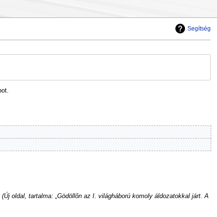
Segítség
bot.
Új oldal, tartalma: „Gödöllőn az I. világháború komoly áldozatokkal járt. A