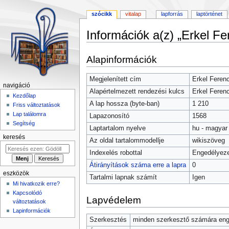
szócikk
vitalap
lapforrás
laptörténet
Információk a(z) „Erkel Fe
Ugrás
Ugrás
Alapinformációk
a
a
navigációhoz
kereséshez
Megjelenített cím
Erkel Feren
navigáció
Alapértelmezett rendezési kulcs
Erkel Feren
Kezdőlap
A lap hossza (byte-ban)
1 210
Friss változtatások
Lap találomra
Lapazonosító
1568
Segítség
Laptartalom nyelve
hu - magyar
keresés
Az oldal tartalommodellje
wikiszöveg
Indexelés robottal
Engedélyeze
Átirányítások száma erre a lapra
0
eszközök
Tartalmi lapnak számít
Igen
Mi hivatkozik erre?
Kapcsolódó
Lapvédelem
változtatások
Lapinformációk
Szerkesztés
minden szerkesztő számára enge