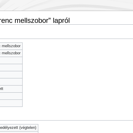
renc mellszobor” lapról
c mellszobor
c mellszobor
tt
délyezett (végtelen)