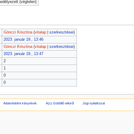
délyezett (végtelen)
Gönczi Krisztina
(
vitalap
|
szerkesztései
)
2023. január 19., 13:46
Gönczi Krisztina
(
vitalap
|
szerkesztései
)
2023. január 19., 13:47
2
1
0
0
Adatvédelmi irányelvek
A(z) Gödöllő wikiről
Jogi nyilatkozat