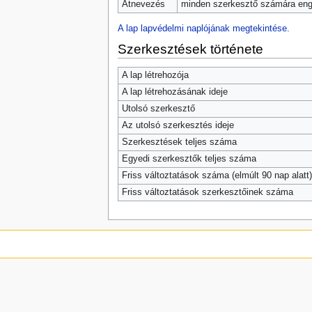
Átnevezés
minden szerkesztő számára enge
A lap lapvédelmi naplójának megtekintése.
Szerkesztések története
A lap létrehozója
A lap létrehozásának ideje
Utolsó szerkesztő
Az utolsó szerkesztés ideje
Szerkesztések teljes száma
Egyedi szerkesztők teljes száma
Friss változtatások száma (elmúlt 90 nap alatt)
Friss változtatások szerkesztőinek száma