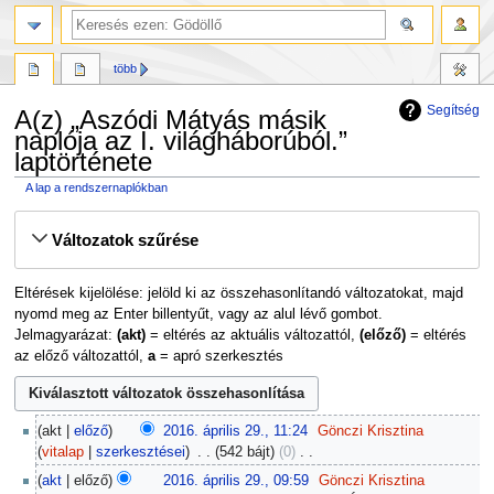
több
Segítség
A(z) „Aszódi Mátyás másik
naplója az I. világháborúból.”
laptörténete
A lap a rendszernaplókban
Ugrás
Ugrás
Változatok szűrése
a
a
navigációhoz
kereséshez
Eltérések kijelölése: jelöld ki az összehasonlítandó változatokat, majd
nyomd meg az Enter billentyűt, vagy az alul lévő gombot.
Jelmagyarázat:
(akt)
= eltérés az aktuális változattól,
(előző)
= eltérés
az előző változattól,
a
= apró szerkesztés
2016.
akt
előző
2016. április 29., 11:24
‎
Gönczi Krisztina
április
vitalap
szerkesztései
‎
542 bájt
0
‎
29.
N
akt
előző
2016. április 29., 09:59
‎
Gönczi Krisztina
i