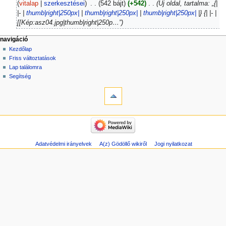
vitalap
szerkesztései
‎
542 bájt
+542
‎
Új oldal, tartalma: „{|
n
|- |
thumb|right|250px|
|
thumb|right|250px|
|
thumb|right|250px|
|} {| |- |
c
[[Kép:asz04.jpg|thumb|right|250p…”
s
s
navigáció
z
Kezdőlap
e
Friss változtatások
r
Lap találomra
k
Segítség
e
s
z
t
é
s
i
Adatvédelmi irányelvek
A(z) Gödöllő wikiről
Jogi nyilatkozat
ö
s
s
z
e
f
o
g