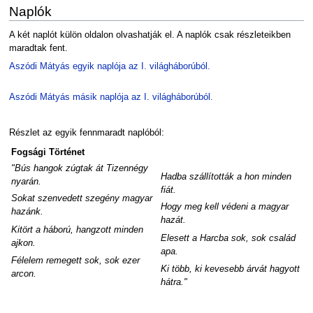
Naplók
A két naplót külön oldalon olvashatják el. A naplók csak részleteikben
maradtak fent.
Aszódi Mátyás egyik naplója az I. világháborúból.
Aszódi Mátyás másik naplója az I. világháborúból.
Részlet az egyik fennmaradt naplóból:
Fogsági Történet
"Bús hangok zúgtak át Tizennégy
Hadba szállították a hon minden
nyarán.
fiát.
Sokat szenvedett szegény magyar
Hogy meg kell védeni a magyar
hazánk.
hazát.
Kitört a háború, hangzott minden
Elesett a Harcba sok, sok család
ajkon.
apa.
Félelem remegett sok, sok ezer
Ki több, ki kevesebb árvát hagyott
arcon.
hátra."