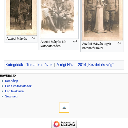
Aszódi Mátyás
Aszódi Mátyás két
Aszódi Mátyás egyik
katonatársával
katonatársával
Kategóriák
:
Tematikus évek
A régi Ház – 2014 „Kezdet és vég”
navigáció
Kezdőlap
Friss változtatások
Lap találomra
Segítség