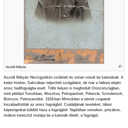
Aszódi Mátyás
Aszódi Mátyás Hévízgyörkön született és onnan vonult be katonának. A
keleti fronton, Galíciában teljesített szolgálatot, de már a háború elején
orosz hadifogságba esett. Több helyen is megfordult Oroszországban,
mint például Tomskban, Moszkva, Petropavlosk, Pétervár, Szmolenszk,
Boriszov, Petrozavodsk. 1918-ban Minszkben a német csapatok
kiszabadították az orosz fogságból. Családjának leveleket, tábori
képeslapokat küldött haza a fogságból. Naplóiban verseken, prózákon,
imákon keresztül mutatja be a katonák életét, a fogságot.