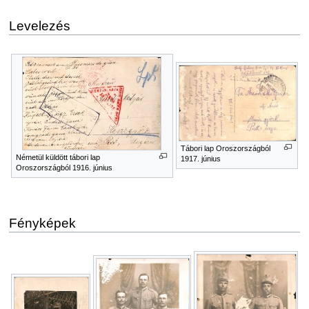
Levelezés
Tábori lap Oroszországból
Németül küldött tábori lap
1917. június
Oroszországból 1916. június
Fényképek