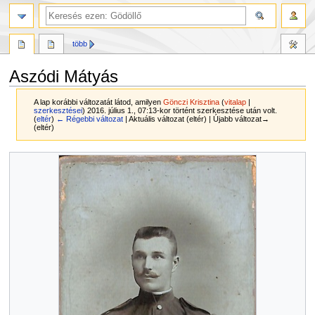
több
Aszódi Mátyás
A lap korábbi változatát látod, amilyen
Gönczi Krisztina
(
vitalap
|
szerkesztései
)
2016. július 1., 07:13-kor történt szerkesztése után volt.
(
eltér
)
← Régebbi változat
| Aktuális változat (eltér) | Újabb változat→
(eltér)
Ugrás
Ugrás
a
a
navigációhoz
kereséshez