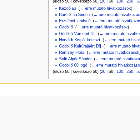
(
előző 50
|
következő 50
) (
20
|
50
|
100
|
250
|
5
Kezdőlap
‎
(
← erre mutató hivatkozások
)
Báró Sina Simon
‎
(
← erre mutató hivatkozá
Erzsébet királyné
‎
(
← erre mutató hivatkozá
Gödöllő
‎
(
← erre mutató hivatkozások
)
Gödöllő Városért Díj
‎
(
← erre mutató hivatk
Horváth-Kispál kereszt
‎
(
← erre mutató hiva
Gödöllő Kultúrájáért Díj
‎
(
← erre mutató hiv
Remsey Flóra
‎
(
← erre mutató hivatkozások
Solti Alpár Sándor
‎
(
← erre mutató hivatkoz
Gödöllő 60 logó
‎
(
← erre mutató hivatkozás
(
előző 50
|
következő 50
) (
20
|
50
|
100
|
250
|
5