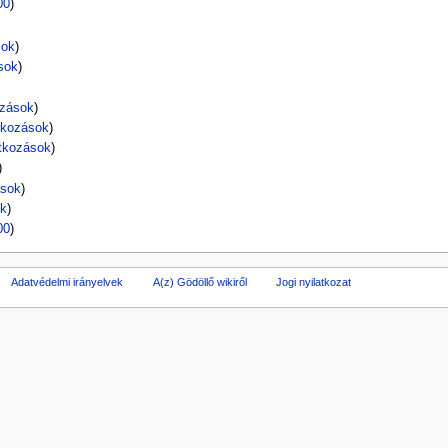
00
)
sok
)
sok
)
ozások
)
tkozások
)
atkozások
)
)
ások
)
ok
)
00
)
Adatvédelmi irányelvek
A(z) Gödöllő wikiről
Jogi nyilatkozat