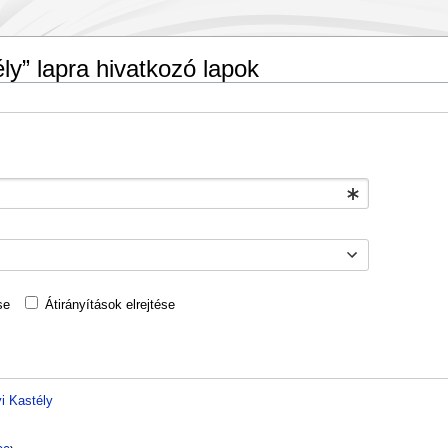
ély” lapra hivatkozó lapok
se
Átirányítások elrejtése
yi Kastély