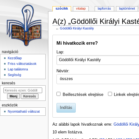
szócikk
vitalap
lapforrás
laptörténet
A(z) „Gödöllői Királyi Kast
←
Gödöllői Királyi Kastély
Ugrás
Ugrás
Mi hivatkozik erre?
a
a
navigációhoz
kereséshez
Lap:
navigáció
Kezdőlap
Friss változtatások
Lap találomra
Névtér:
Segítség
összes
keresés
Beillesztések elrejtése
Linkek elrejté
eszközök
Indítás
Nyomtatható változat
Az alábbi lapok hivatkoznak erre:
Gödöllői Királ
10 elem listázva.