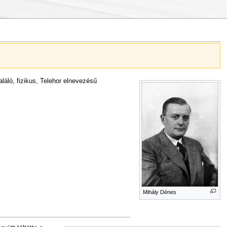
aláló, fizikus, Telehor elnevezésű
Mihály Dénes