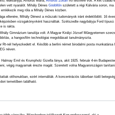
rdító, édesanyja, Ambrus Mária,
Ambrus Zoltán
író testvére volt. A két család e
elen vett nyaralót. Mihály Dénes
Gödöllőn
született a régi Kálvária soron, ma
a emlékezik meg róla a Mihály Dénes közben.
ága ellenére, Mihály Dénest a műszaki tudományok iránt érdeklődött. 16 év
őr képzésben vizsgakönyvként használtak. Szétszedte nagybátyja Ford típusú 
 is rakta.
ihály Gimnázium tanulója volt. A Magyar Királyi József Műegyetemen szerz
ábbítás, a hangosfilm technológiai megoldásait tanulmányozta.
r Rt-nél helyezkedett el. Később a berlini német birodalmi posta munkatársa l
 AEG néven.
ki Halmay Emil és Krumpholz Gizella lánya, akit 1925. február 4-én Budapeste
síteni, végig magyarnak érezte magát. Szeretett volna Magyarországon tanítani
bújtattak otthonukban, ezért internálták. A koncentrációs táborban tüdő beteg
dori temetőben található.