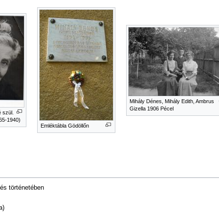
Mihály Dénes, Mihály Edith, Ambrus
Gizella 1906 Pécel
 szül.
65-1940)
Emléktábla Gödöllőn
és történetében
a)