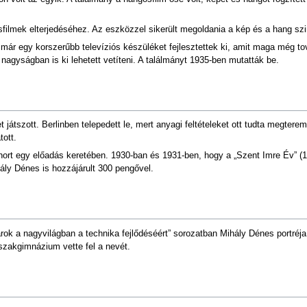
sfilmek elterjedéséhez. Az eszközzel sikerült megoldania a kép és a hang szi
már egy korszerűbb televíziós készüléket fejlesztettek ki, amit maga még t
 nagyságban is ki lehetett vetíteni. A találmányt 1935-ben mutatták be.
játszott. Berlinben telepedett le, mert anyagi feltételeket ott tudta megterem
ott.
hort egy előadás keretében. 1930-ban és 1931-ben, hogy a „Szent Imre Év” (1
hály Dénes is hozzájárult 300 pengővel.
ok a nagyvilágban a technika fejlődéséért” sorozatban Mihály Dénes portréja 
szakgimnázium vette fel a nevét.