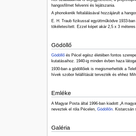
hangosfilmet felvenni és lejátszania.
A phonokerék feltalálásával hozzájárult a hango
E. H. Traub fizikussal együttműködve 1933-ban 
tökéletesített. Ezzel képet akár 2,5 x 3 méteres
Gödöllő
Gödöllő
és Pécel egész életében fontos szerepet 
kutatásaihoz. 1940-ig minden évben haza látogat
1930-ban a gödöllőiek is megismerhették a Tele
hívek szobor felállítását tervezték és ehhez Mi
Emléke
A Magyar Posta által 1996-ban kiadott „A magyar
neveztek el róla Pécelen,
Gödöllőn
. Kistarcsán 
Galéria