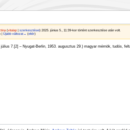
ztina
(
vitalap
|
szerkesztései
)
2025. június 5., 11:39-kor történt szerkesztése után volt.
) |
Újabb változat→
(
eltér
)
 július 7.[2] – Nyugat-Berlin, 1953. augusztus 29.) magyar mérnök, tudós, felt