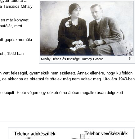
gyütt töltötte a
 a Táncsics Mihály
esen már könyvet
autóját, mert
ett gépészmérnöki
ett, 1930-ban
Mihály Dénes és felesége Halmay Gizella
n vett feleségül, gyermekük nem született. Annak ellenére, hogy külföldön
, de akkoriba az oktatási feltételek még nem voltak meg. Utoljára 1940-ben
sége kiújult. Élete végén egy süketnéma ábécé megalkotásán dolgozott.