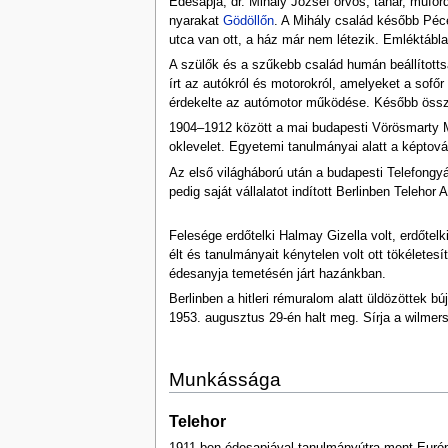
Édesapja, dr. Mihály József orvos, tanár, műfo
nyarakat
Gödöllőn
. A Mihály család később Péc
utca van ott, a ház már nem létezik. Emléktábl
A szülők és a szűkebb család humán beállítotts
írt az autókról és motorokról, amelyeket a sof
érdekelte az autómotor működése. Később össze
1904–1912 között a mai budapesti Vörösmarty M
oklevelet. Egyetemi tanulmányai alatt a képtov
Az első világháború után a budapesti Telefongyá
pedig saját vállalatot indított Berlinben Telehor
Felesége erdőtelki Halmay Gizella volt, erdőtel
élt és tanulmányait kénytelen volt ott tökélete
édesanyja temetésén járt hazánkban.
Berlinben a hitleri rémuralom alatt üldözöttek 
1953. augusztus 29-én halt meg. Sírja a wilmers
Munkássága
Telehor