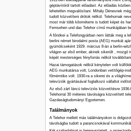
1911-ben édesapjával tanulmányútra ment Európa
géptávíróról tartott előadást. Az előadás közben 
lehetetlen megvalósítani. Mihály Dénesnek mégis
tudott közvetíteni drótok nélkül. Telehornak nev
most már több kilométerre is tudott képet és ha
Fernsehen und das Telehor című munkájában bes
A főnökei a Telefongyárban nem látták meg a le
berlini német birodalmi posta (AEG) munkát ajánl
gyümölcseként 1929. március 8-án a berlin-witz
világon az első ember, akinek sikerült , mozgó 
képét mesterséges fényforrás nélkül továbbítani
Hazai támogatások nélkül kénytelen volt külföld
AEG munkatársa volt, Londonban vetítőgép-irodá
főmérnöke volt. 1930-ra a sikerei és a világhír
televíziók gyártásával foglalkozó vállaltot indítot
Az első zárt láncú televíziós közvetítésre 1936
Telehorral 30 méteres távolságra közvetített t
Gazdaságtudományi Egyetemen.
Találmányok
A Telehor mellett más találmányokon is dolgozot
távolságba tudott a parancsnokával kommunikál
Két szabadalmat is bejegyeztetett, a projectoph