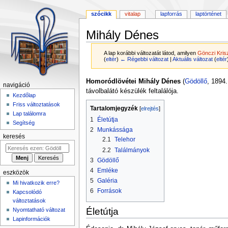
szócikk
vitalap
lapforrás
laptörténet
Mihály Dénes
A lap korábbi változatát látod, amilyen
Gönczi Kris
(
eltér
)
← Régebbi változat
|
Aktuális változat
(
eltér
Ugrás
Ugrás
Homoródlövétei Mihály Dénes
(
Gödöllő
, 1894.
navigáció
a
a
távolbalátó készülék feltalálója.
Kezdőlap
navigációhoz
kereséshez
Friss változtatások
Tartalomjegyzék
Lap találomra
1
Életútja
Segítség
2
Munkássága
keresés
2.1
Telehor
2.2
Találmányok
3
Gödöllő
4
Emléke
eszközök
5
Galéria
Mi hivatkozik erre?
6
Források
Kapcsolódó
változtatások
Életútja
Nyomtatható változat
Lapinformációk