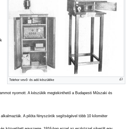
ek
Telehor vevő- és adó készüléke
ogrammot nyomott. A készülék megtekinthető a Budapesti Műszaki és
 alkalmazták. A pilóta fényszórók segítségével több 10 kilométer
t és közvetített egyszerre. 1916-ban ezzel az eszközzel sikerült egy