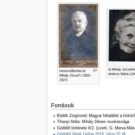
dr.Mihály Józsefné
homoródlövétei dr.
Ambrus Mária (18
Mihály József ( 1853-
1927)
Források
Bödők Zsigmond: Magyar feltalálók a hírközl
Tihanyi Attila: Mihály Dénes munkássága
Gödöllő története II/2. (szerk. G. Merva Mári
Gödöllői Hírek Online 2019. július 02.