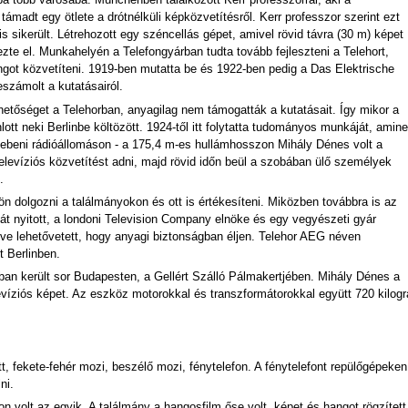
 több városába. Münchenben találkozott Kerr professzorral, aki a
támadt egy ötlete a drótnélküli képközvetítésről. Kerr professzor szerint ezt
 sikerült. Létrehozott egy széncellás gépet, amivel rövid távra (30 m) képet
ezte el. Munkahelyén a Telefongyárban tudta tovább fejleszteni a Telehort,
ngot közvetíteni. 1919-ben mutatta be és 1922-ben pedig a Das Elektrische
zámolt a kutatásairól.
hetőséget a Telehorban, anyagilag nem támogatták a kutatásait. Így mikor a
ott neki Berlinbe költözött. 1924-től itt folytatta tudományos munkáját, amin
lebeni rádióállomáson - a 175,4 m-es hullámhosszon Mihály Dénes volt a
televíziós közvetítést adni, majd rövid időn beül a szobában ülő személyek
.
ön dolgozni a találmányokon és ott is értékesíteni. Miközben továbbra is az
t nyitott, a londoni Television Company elnöke és egy vegyészeti gyár
neve lehetővetett, hogy anyagi biztonságban éljen. Telehor AEG néven
t Berlinben.
-ban került sor Budapesten, a Gellért Szálló Pálmakertjében. Mihály Dénes a
elevíziós képet. Az eszköz motorokkal és transzformátorokkal együtt 720 kil
t, fekete-fehér mozi, beszélő mozi, fénytelefon. A fénytelefont repülőgépeken
ni.
on volt az egyik. A találmány a hangosfilm őse volt, képet és hangot rögzítet