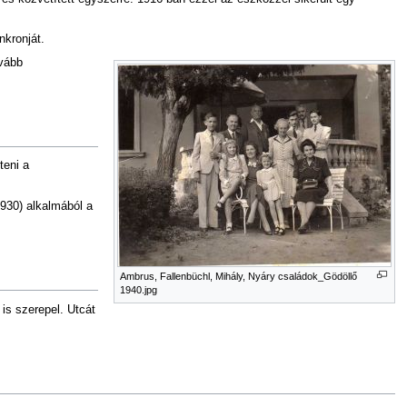
nkronját.
ovább
teni a
930) alkalmából a
Ambrus, Fallenbüchl, Mihály, Nyáry családok_Gödöllő
1940.jpg
is szerepel. Utcát