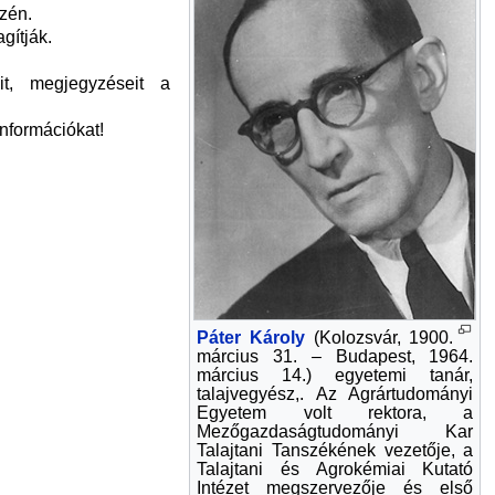
zén.
gítják.
it, megjegyzéseit a
információkat!
Páter Károly
(Kolozsvár, 1900.
március 31. – Budapest, 1964.
március 14.) egyetemi tanár,
talajvegyész,. Az Agrártudományi
Egyetem volt rektora, a
Mezőgazdaságtudományi Kar
Talajtani Tanszékének vezetője, a
Talajtani és Agrokémiai Kutató
Intézet megszervezője és első