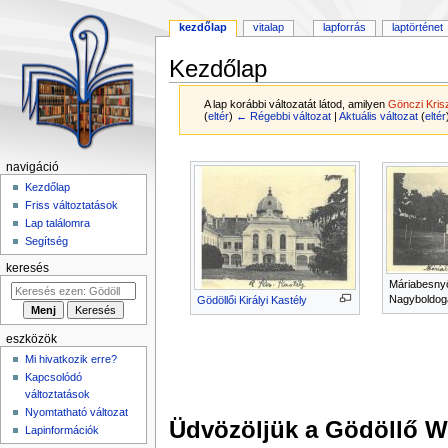
kezdőlap
vitalap
lapforrás
laptörténet
Kezdőlap
A lap korábbi változatát látod, amilyen
Gönczi Kris
(
eltér
)
← Régebbi változat
|
Aktuális változat
(
eltér
Ugrás
Ugrás
navigáció
a
a
Kezdőlap
navigációhoz
kereséshez
Friss változtatások
Lap találomra
Segítség
keresés
Máriabesny
Nagyboldoga
Gödöllői Királyi Kastély
eszközök
Mi hivatkozik erre?
Kapcsolódó
változtatások
Nyomtatható változat
Üdvözöljük a Gödöllő Wi
Lapinformációk