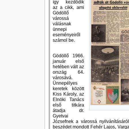
így kezdődik
az a cikk, ami
Gödöllő
várossá
válásnak
ünnepi
eseményeiről
számol be.
Gödöllő 1966.
január első
hetében vált az
ország 64.
városává.
Ünnepélyes
keretek között
Kiss Károly, az
Elnöki Tanács
első titkára
átadja dr.
Gyetvai
Józsefnek a várossá nyilvánításáról
beszédet mondott Fehér Lajos, Varga