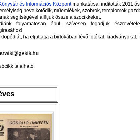
Könyvtár és Információs Központ
munkatársai indították 2011 ős
emélyiség neve kötődik, műemlékek, szobrok, templomok gazda
k segítségével állítjuk össze a szócikkeket.
diánk folyamatosan épül, szívesen fogadjuk észrevétele
gírásához!
klopédiát, ha eljuttatja a birtokában lévő fotókat, kiadványokat, 
arwiki@gvkik.hu
ócikk található.
éves