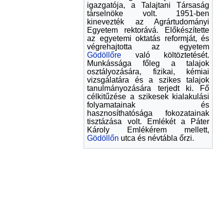
igazgatója, a Talajtani Társaság
társelnöke volt. 1951-ben
kinevezték az Agrártudományi
Egyetem rektorává. Előkészítette
az egyetemi oktatás reformját, és
végrehajtotta az egyetem
Gödöllőre
való költöztetését.
Munkássága főleg a talajok
osztályozására, fizikai, kémiai
vizsgálatára és a szikes talajok
tanulmányozására terjedt ki. Fő
célkitűzése a szikesek kialakulási
folyamatainak és
hasznosíthatósága fokozatainak
tisztázása volt. Emlékét a Páter
Károly Emlékérem mellett,
Gödöllőn
utca és névtábla őrzi.