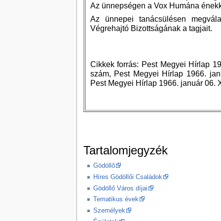
Az ünnepségen a Vox Humána énekkar
Az ünnepei tanácsülésen megválas
Végrehajtó Bizottságának a tagjait.
Cikkek forrás: Pest Megyei Hírlap 196
szám, Pest Megyei Hírlap 1966. janu
Pest Megyei Hírlap 1966. január 06. X
Tartalomjegyzék
Gödöllő
Híres Gödöllői Családok
Gödöllő Város díjai
Tematikus évek
Személyek