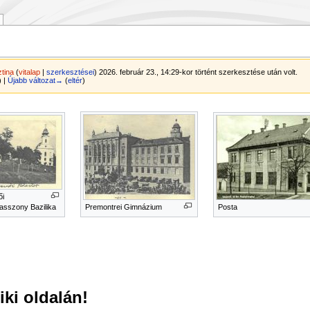
ztina
(
vitalap
|
szerkesztései
)
2026. február 23., 14:29-kor történt szerkesztése után volt.
) |
Újabb változat→
(
eltér
)
ői
sszony Bazilika
Premontrei Gimnázium
Posta
ki oldalán!