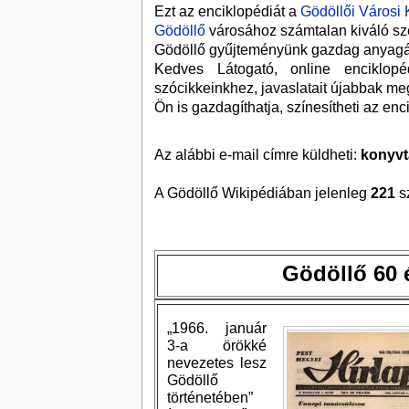
Ezt az enciklopédiát a
Gödöllői Városi 
Gödöllő
városához számtalan kiváló sz
Gödöllő gyűjteményünk gazdag anyagána
Kedves Látogató, online enciklopé
szócikkeinkhez, javaslatait újabbak me
Ön is gazdagíthatja, színesítheti az enci
Az alábbi e-mail címre küldheti:
konyvt
A Gödöllő Wikipédiában jelenleg
221
sz
Gödöllő 60 
„1966. január
3-a örökké
nevezetes lesz
Gödöllő
történetében”