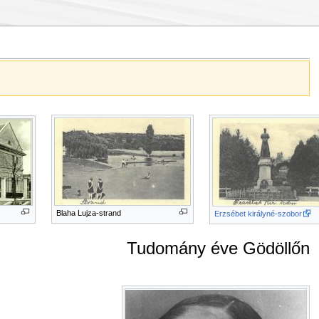
Blaha Lujza-strand
Erzsébet királyné-szobor
Tudomány éve Gödöllőn