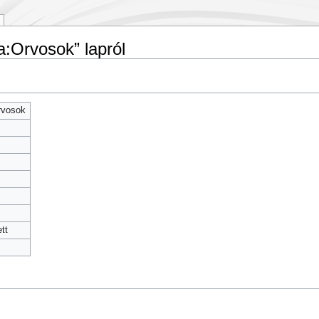
a:Orvosok” lapról
rvosok
tt