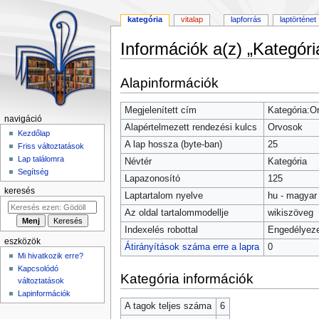
kategória
vitalap
lapforrás
laptörténet
Információk a(z) „Kategóri
Ugrás
Ugrás
Alapinformációk
a
a
navigációhoz
kereséshez
Megjelenített cím
Kategória:O
navigáció
Alapértelmezett rendezési kulcs
Orvosok
Kezdőlap
A lap hossza (byte-ban)
25
Friss változtatások
Lap találomra
Névtér
Kategória
Segítség
Lapazonosító
125
keresés
Laptartalom nyelve
hu - magyar
Az oldal tartalommodellje
wikiszöveg
Indexelés robottal
Engedélyeze
eszközök
Átirányítások száma erre a lapra
0
Mi hivatkozik erre?
Kapcsolódó
Kategória információk
változtatások
Lapinformációk
A tagok teljes száma
6