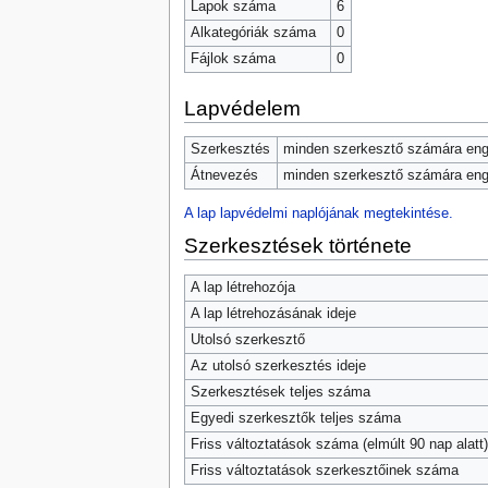
Lapok száma
6
Alkategóriák száma
0
Fájlok száma
0
Lapvédelem
Szerkesztés
minden szerkesztő számára enge
Átnevezés
minden szerkesztő számára enge
A lap lapvédelmi naplójának megtekintése.
Szerkesztések története
A lap létrehozója
A lap létrehozásának ideje
Utolsó szerkesztő
Az utolsó szerkesztés ideje
Szerkesztések teljes száma
Egyedi szerkesztők teljes száma
Friss változtatások száma (elmúlt 90 nap alatt)
Friss változtatások szerkesztőinek száma