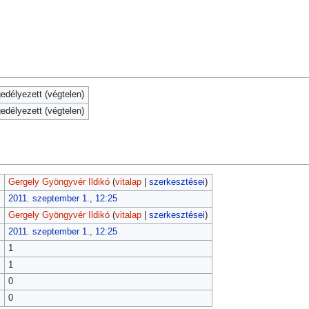
délyezett (végtelen)
délyezett (végtelen)
Gergely Gyöngyvér Ildikó
(
vitalap
|
szerkesztései
)
2011. szeptember 1., 12:25
Gergely Gyöngyvér Ildikó
(
vitalap
|
szerkesztései
)
2011. szeptember 1., 12:25
1
1
0
0