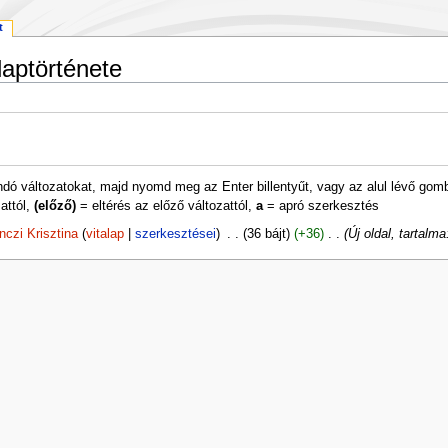
t
laptörténete
andó változatokat, majd nyomd meg az Enter billentyűt, vagy az alul lévő gom
attól,
(előző)
= eltérés az előző változattól,
a
= apró szerkesztés
nczi Krisztina
vitalap
szerkesztései
‎
36 bájt
+36
‎
Új oldal, tartalma: