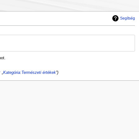
Segítség
bot.
 „
Kategória:Természeti értékek
”