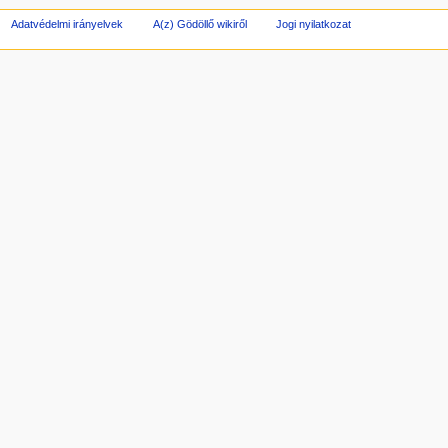
Adatvédelmi irányelvek
A(z) Gödöllő wikiről
Jogi nyilatkozat