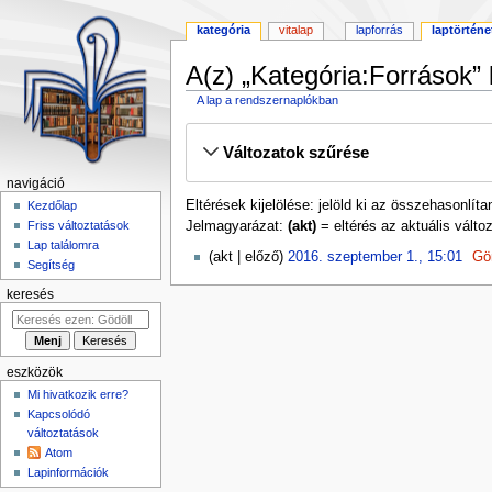
kategória
vitalap
lapforrás
laptörténe
A(z) „Kategória:Források” 
A lap a rendszernaplókban
Ugrás
Ugrás
Változatok szűrése
a
a
navigációhoz
kereséshez
navigáció
Eltérések kijelölése: jelöld ki az összehasonlít
Kezdőlap
Jelmagyarázat:
(akt)
= eltérés az aktuális változ
Friss változtatások
Lap találomra
2016.
akt
előző
2016. szeptember 1., 15:01
‎
Gö
Segítség
szeptember
1.
keresés
eszközök
Mi hivatkozik erre?
Kapcsolódó
változtatások
Atom
Lapinformációk