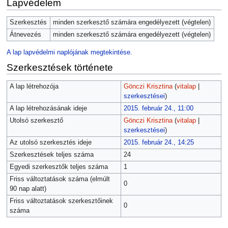
Lapvédelem
Szerkesztés
minden szerkesztő számára engedélyezett (végtelen)
Átnevezés
minden szerkesztő számára engedélyezett (végtelen)
A lap lapvédelmi naplójának megtekintése.
Szerkesztések története
A lap létrehozója
Gönczi Krisztina
(
vitalap
|
szerkesztései
)
A lap létrehozásának ideje
2015. február 24., 11:00
Utolsó szerkesztő
Gönczi Krisztina
(
vitalap
|
szerkesztései
)
Az utolsó szerkesztés ideje
2015. február 24., 14:25
Szerkesztések teljes száma
24
Egyedi szerkesztők teljes száma
1
Friss változtatások száma (elmúlt
0
90 nap alatt)
Friss változtatások szerkesztőinek
0
száma