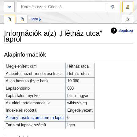
több
Segítség
Információk a(z) „Hétház utca”
lapról
Ugrás
Ugrás
Alapinformációk
a
a
navigációhoz
kereséshez
Megjelenített cím
Hétház utca
Alapértelmezett rendezési kulcs
Hétház utca
A lap hossza (byte-ban)
10 080
Lapazonosító
608
Laptartalom nyelve
hu - magyar
Az oldal tartalommodellje
wikiszöveg
Indexelés robottal
Engedélyezett
Átirányítások száma erre a lapra
0
Tartalmi lapnak számít
Igen