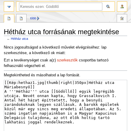
több
Hétház utca forrásának megtekintése
←
Hétház utca
Ugrás
Ugrás
Nincs jogosultságod a következő művelet elvégzéséhez: lap
a
a
szerkesztése, a következő ok miatt:
navigációhoz
kereséshez
Ezt a tevékenységet csak a(z)
szerkesztők
csoportba tartozó
felhasználó végezheti el.
Megtekintheted és másolhatod a lap forrását.