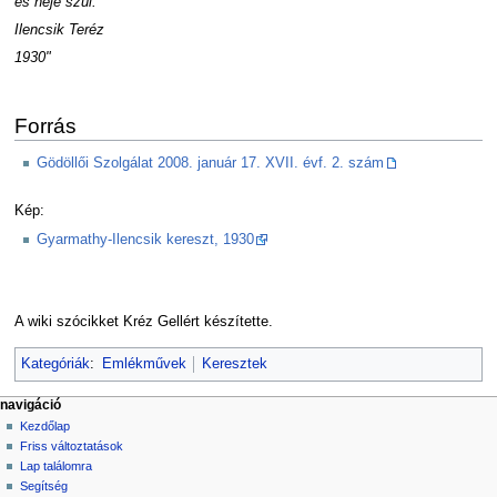
és neje szül.
Ilencsik Teréz
1930"
Forrás
Gödöllői Szolgálat 2008. január 17. XVII. évf. 2. szám
Kép:
Gyarmathy-Ilencsik kereszt, 1930
A wiki szócikket Kréz Gellért készítette.
Kategóriák
:
Emlékművek
Keresztek
navigáció
Kezdőlap
Friss változtatások
Lap találomra
Segítség