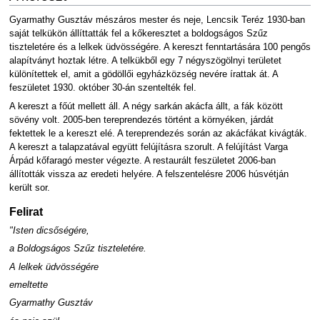
Gyarmathy Gusztáv mészáros mester és neje, Lencsik Teréz 1930-ban
saját telkükön állíttatták fel a kőkeresztet a boldogságos Szűz
tiszteletére és a lelkek üdvösségére. A kereszt fenntartására 100 pengős
alapítványt hoztak létre. A telkükből egy 7 négyszögölnyi területet
különítettek el, amit a gödöllői egyházközség nevére írattak át. A
feszületet 1930. október 30-án szentelték fel.
A kereszt a főút mellett áll. A négy sarkán akácfa állt, a fák között
sövény volt. 2005-ben tereprendezés történt a környéken, járdát
fektettek le a kereszt elé. A tereprendezés során az akácfákat kivágták.
A kereszt a talapzatával együtt felújításra szorult. A felújítást Varga
Árpád kőfaragó mester végezte. A restaurált feszületet 2006-ban
állították vissza az eredeti helyére. A felszentelésre 2006 húsvétján
került sor.
Felirat
"Isten dicsőségére,
a Boldogságos Szűz tiszteletére.
A lelkek üdvösségére
emeltette
Gyarmathy Gusztáv