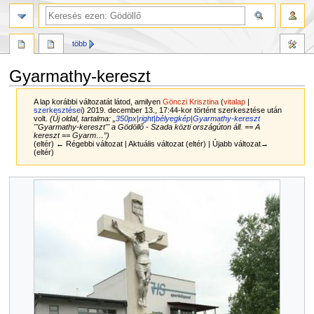
több
Gyarmathy-kereszt
A lap korábbi változatát látod, amilyen
Gönczi Krisztina
(
vitalap
|
szerkesztései
)
2019. december 13., 17:44-kor történt szerkesztése után
volt.
(Új oldal, tartalma: „
350px|right|bélyegkép|Gyarmathy-kereszt
'''Gyarmathy-kereszt''' a Gödöllő - Szada közti országúton áll. == A
kereszt == Gyarm…”)
(eltér) ← Régebbi változat | Aktuális változat (eltér) | Újabb változat→
(eltér)
Ugrás
Ugrás
a
a
navigációhoz
kereséshez