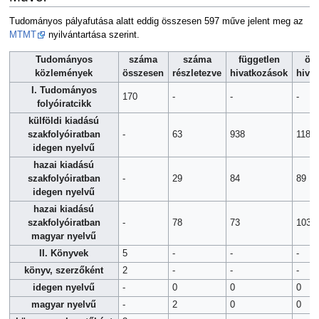
Tudományos pályafutása alatt eddig összesen 597 műve jelent meg az
MTMT
nyilvántartása szerint.
Tudományos
száma
száma
független
ös
közlemények
összesen
részletezve
hivatkozások
hiva
I. Tudományos
170
-
-
-
folyóiratcikk
külföldi kiadású
szakfolyóiratban
-
63
938
1187
idegen nyelvű
hazai kiadású
szakfolyóiratban
-
29
84
89
idegen nyelvű
hazai kiadású
szakfolyóiratban
-
78
73
103
magyar nyelvű
II. Könyvek
5
-
-
-
könyv, szerzőként
2
-
-
-
idegen nyelvű
-
0
0
0
magyar nyelvű
-
2
0
0