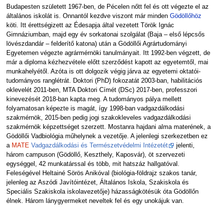
Budapesten született 1967-ben, de Pécelen nőtt fel és ott végezte el az
általános iskolát is. Onnantól kezdve viszont már minden
Gödöllőhöz
köti. Itt érettségizett az Édesapja által vezetett Török Ignác
Gimnáziumban, majd egy év sorkatonai szolgálat (Baja – első lépcsős
lövészdandár – felderítő katona) után a Gödöllői Agrártudományi
Egyetemen végezte agrármérnöki tanulmányait. Itt 1992-ben végzett, de
már a diploma kézhezvétele előtt szerződést kapott az egyetemtől, mai
munkahelyétől. Azóta is ott dolgozik végig járva az egyetemi oktatói-
tudományos ranglétrát. Doktori (PhD) fokozatát 2003-ban, habilitációs
oklevelét 2011-ben, MTA Doktori Címét (DSc) 2017-ben, professzori
kinevezését 2018-ban kapta meg. A tudományos pálya mellett
folyamatosan képezte is magát, így 1998-ban vadgazdálkodási
szakmérnök, 2015-ben pedig jogi szakokleveles vadgazdálkodási
szakmérnök képzettséget szerzett. Mostanra hajdani alma materének, a
Gödöllői Vadbiológia műhelynek a vezetője. A jelenlegi szerkezetben ez
a
MATE
Vadgazdálkodási és Természetvédelmi Intézetét
jelenti,
három campuson (Gödöllő, Keszthely, Kaposvár), öt szervezeti
egységgel, 42 munkatárssal és több, mit hatszáz hallgatóval.
Feleségével Heltainé Sörös Anikóval (biológia-földrajz szakos tanár,
jelenleg az Aszódi Javítóintézet, Általános Iskola, Szakiskola és
Speciális Szakiskola iskolavezetője) házasságkötésük óta Gödöllőn
élnek. Három lánygyermeket neveltek fel és egy unokájuk van.