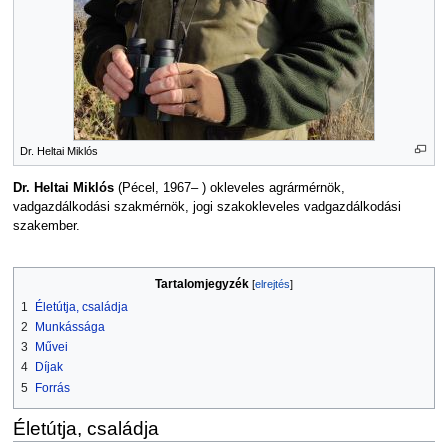
Dr. Heltai Miklós
Dr. Heltai Miklós
(Pécel, 1967– ) okleveles agrármérnök,
vadgazdálkodási szakmérnök, jogi szakokleveles vadgazdálkodási
szakember.
Tartalomjegyzék
1
Életútja, családja
2
Munkássága
3
Művei
4
Díjak
5
Forrás
Életútja, családja