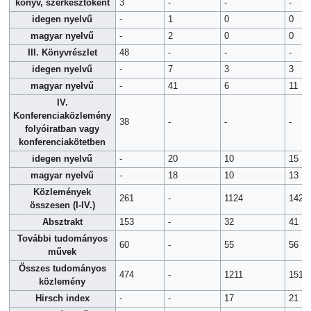
könyv, szerkesztőként
3
-
-
-
idegen nyelvű
-
1
0
0
magyar nyelvű
-
2
0
0
III. Könyvrészlet
48
-
-
-
idegen nyelvű
-
7
3
3
magyar nyelvű
-
41
6
11
IV.
Konferenciaközlemény
38
-
-
-
folyóiratban vagy
konferenciakötetben
idegen nyelvű
-
20
10
15
magyar nyelvű
-
18
10
13
Közlemények
261
-
1124
1421
összesen (I-IV.)
Absztrakt
153
-
32
41
További tudományos
60
-
55
56
művek
Összes tudományos
474
-
1211
1518
közlemény
Hirsch index
-
-
17
21