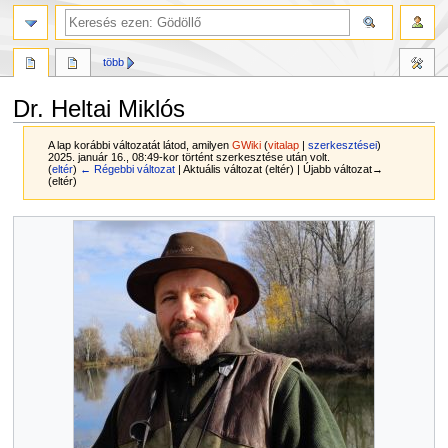
több
Dr. Heltai Miklós
A lap korábbi változatát látod, amilyen
GWiki
(
vitalap
|
szerkesztései
)
2025. január 16., 08:49-kor történt szerkesztése után volt.
(
eltér
)
← Régebbi változat
| Aktuális változat (eltér) | Újabb változat→
(eltér)
Ugrás
Ugrás
a
a
navigációhoz
kereséshez