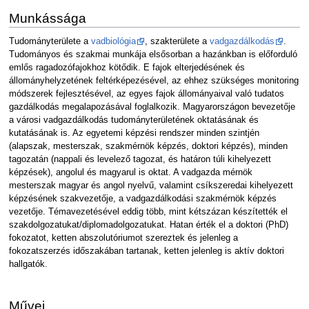
Munkássága
Tudományterülete a
vadbiológia
, szakterülete a
vadgazdálkodás
.
Tudományos és szakmai munkája elsősorban a hazánkban is előforduló
emlős ragadozófajokhoz kötődik. E fajok elterjedésének és
állományhelyzetének feltérképezésével, az ehhez szükséges monitoring
módszerek fejlesztésével, az egyes fajok állományaival való tudatos
gazdálkodás megalapozásával foglalkozik. Magyarországon bevezetője
a városi vadgazdálkodás tudományterületének oktatásának és
kutatásának is. Az egyetemi képzési rendszer minden szintjén
(alapszak, mesterszak, szakmérnök képzés, doktori képzés), minden
tagozatán (nappali és levelező tagozat, és határon túli kihelyezett
képzések), angolul és magyarul is oktat. A vadgazda mérnök
mesterszak magyar és angol nyelvű, valamint csíkszeredai kihelyezett
képzésének szakvezetője, a vadgazdálkodási szakmérnök képzés
vezetője. Témavezetésével eddig több, mint kétszázan készítették el
szakdolgozatukat/diplomadolgozatukat. Hatan érték el a doktori (PhD)
fokozatot, ketten abszolutóriumot szereztek és jelenleg a
fokozatszerzés időszakában tartanak, ketten jelenleg is aktív doktori
hallgatók.
Művei