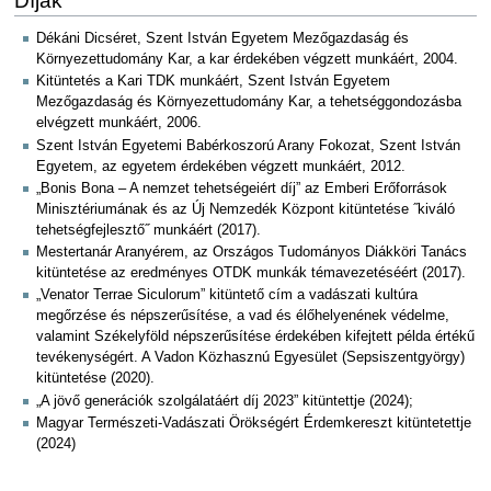
Díjak
Dékáni Dicséret, Szent István Egyetem Mezőgazdaság és
Környezettudomány Kar, a kar érdekében végzett munkáért, 2004.
Kitüntetés a Kari TDK munkáért, Szent István Egyetem
Mezőgazdaság és Környezettudomány Kar, a tehetséggondozásba
elvégzett munkáért, 2006.
Szent István Egyetemi Babérkoszorú Arany Fokozat, Szent István
Egyetem, az egyetem érdekében végzett munkáért, 2012.
„Bonis Bona – A nemzet tehetségeiért díj” az Emberi Erőforrások
Minisztériumának és az Új Nemzedék Központ kitüntetése ˝kiváló
tehetségfejlesztő˝ munkáért (2017).
Mestertanár Aranyérem, az Országos Tudományos Diákköri Tanács
kitüntetése az eredményes OTDK munkák témavezetéséért (2017).
„Venator Terrae Siculorum” kitüntető cím a vadászati kultúra
megőrzése és népszerűsítése, a vad és élőhelyenének védelme,
valamint Székelyföld népszerűsítése érdekében kifejtett példa értékű
tevékenységért. A Vadon Közhasznú Egyesület (Sepsiszentgyörgy)
kitüntetése (2020).
„A jövő generációk szolgálatáért díj 2023” kitüntettje (2024);
Magyar Természeti-Vadászati Örökségért Érdemkereszt kitüntetettje
(2024)