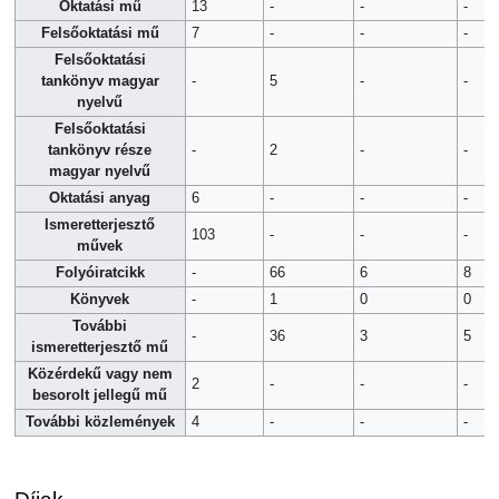
Oktatási mű
13
-
-
-
Felsőoktatási mű
7
-
-
-
Felsőoktatási
tankönyv magyar
-
5
-
-
nyelvű
Felsőoktatási
tankönyv része
-
2
-
-
magyar nyelvű
Oktatási anyag
6
-
-
-
Ismeretterjesztő
103
-
-
-
művek
Folyóiratcikk
-
66
6
8
Könyvek
-
1
0
0
További
-
36
3
5
ismeretterjesztő mű
Közérdekű vagy nem
2
-
-
-
besorolt jellegű mű
További közlemények
4
-
-
-